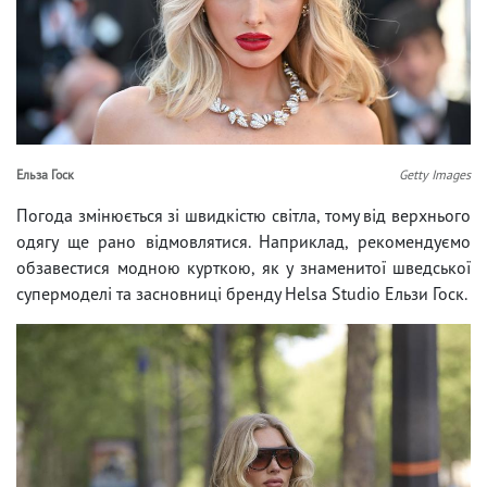
Ельза Госк
Getty Images
Погода змінюється зі швидкістю світла, тому від верхнього
одягу ще рано відмовлятися. Наприклад, рекомендуємо
обзавестися модною курткою, як у знаменитої шведської
супермоделі та засновниці бренду Helsa Studio Ельзи Госк.