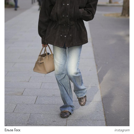
Ельза Госк
instagram