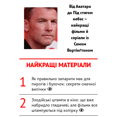
Від Аватара
до Під стягом
небес –
найкращі
фільми й
серіали із
Семом
Вортінґтоном
НАЙКРАЩІ МАТЕРІАЛИ
Як правильно запарити мак для
пирогів і булочок: секрети смачної
випічки
Злодійські штампи в кіно: що вже
набридло глядачеві, але фільми все
штампуються під копірку