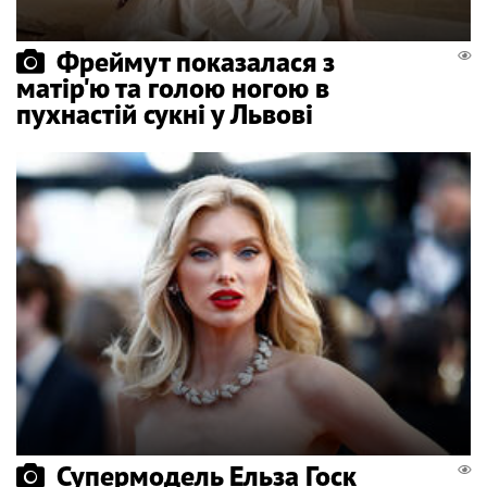
Фреймут показалася з
матір'ю та голою ногою в
пухнастій сукні у Львові
Супермодель Ельза Госк