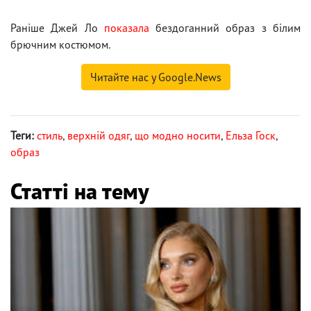
Раніше Джей Ло
показала
бездоганний образ з білим
брючним костюмом.
Читайте нас у Google.News
Теги:
стиль
,
верхній одяг
,
що модно носити
,
Ельза Госк
,
образ
Статті на тему