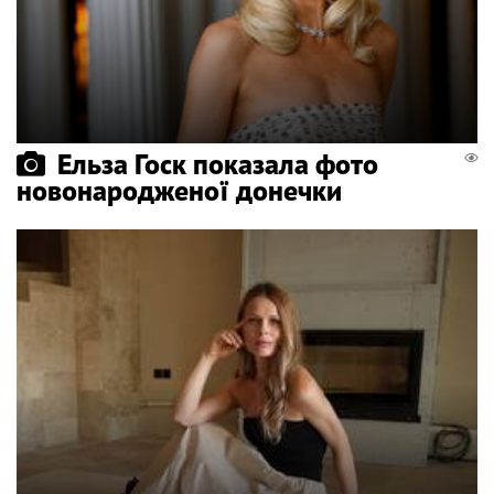
Ельза Госк показала фото
новонародженої донечки