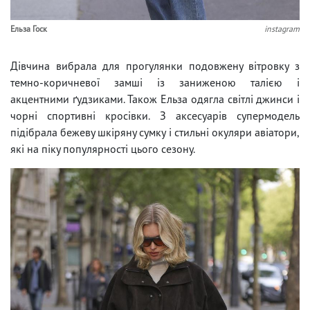
Ельза Госк
instagram
Дівчина вибрала для прогулянки подовжену вітровку з
темно-коричневої замші із заниженою талією і
акцентними ґудзиками. Також Ельза одягла світлі джинси і
чорні спортивні кросівки. З аксесуарів супермодель
підібрала бежеву шкіряну сумку і стильні окуляри авіатори,
які на піку популярності цього сезону.