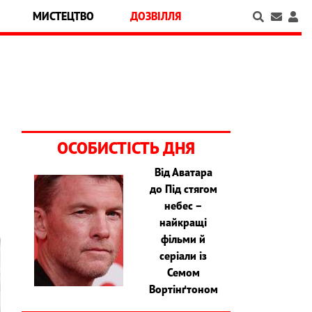
МИСТЕЦТВО
ДОЗВІЛЛЯ
ОСОБИСТІСТЬ ДНЯ
Від Аватара
до Під стягом
небес –
найкращі
фільми й
серіали із
Семом
Вортінґтоном