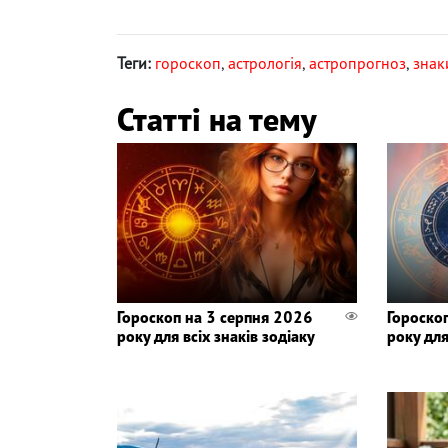
Теги:
гороскоп
,
астрологія
,
астропрогноз
,
знак
Статті на тему
Гороскоп на 3 серпня 2026
Гороско
року для всіх знаків зодіаку
року для