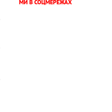
МИ В СОЦМЕРЕЖАХ
о
е
о
,
м
і
е
и