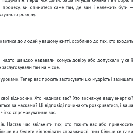
 процесу, ви опинитеся саме там, де вам і належить бути 
тупного розділу.
итися до людей у ​​вашому житті, особливо до тих, хто входит
 надто швидко надавали комусь довіру або допускали у сві
 заслуговували там на місце.
роками. Тепер вас просять застосувати цю мудрість і захищат
свої відносини. Хто надихає вас? Хто виснажує вашу енергію
вається за масками? Ці відповіді починають розкриватися, і ваш
 чітко спрямовуватиме вас.
в. Настав час звільнити тих, хто тяжить вас або привносит
ільше ви будете відповідати справжності, тим більше світу в