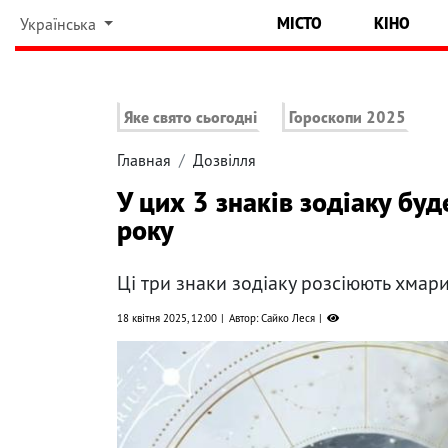
МІСТО
КІНО
Українська
Яке свято сьогодні
Гороскопи 2025
Главная
Дозвілля
У цих 3 знаків зодіаку бу
року
Ці три знаки зодіаку розсіюють хмар
18 квітня 2025, 12:00
Автор: Сайко Леся