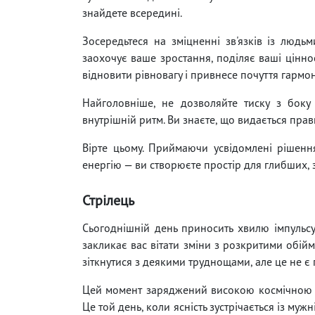
знайдете всередині.
Зосередьтеся на зміцненні зв'язків із людь
заохочує ваше зростання, поділяє ваші ціннос
відновити рівновагу і привнесе почуття гармонії
Найголовніше, не дозволяйте тиску з бок
внутрішній ритм. Ви знаєте, що видається пра
Вірте цьому. Приймаючи усвідомлені рішен
енергію — ви створюєте простір для глибших, зн
Стрілець
Сьогоднішній день приносить хвилю імпульсу, 
закликає вас вітати зміни з розкритими обійм
зіткнутися з деякими труднощами, але це не 
Цей момент заряджений високою космічною ен
Це той день, коли ясність зустрічається із муж