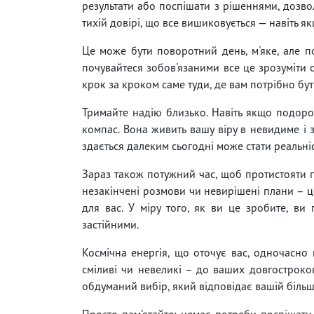
результати або поспішати з рішеннями, дозвол
тихій довірі, що все вишиковується — навіть я
Це може бути поворотний день, м'яке, але п
почувайтеся зобов'язаними все це зрозуміти одр
крок за кроком саме туди, де вам потрібно бут
Тримайте надію близько. Навіть якщо подоро
компас. Вона живить вашу віру в невидиме і 
здається далеким сьогодні може стати реальні
Зараз також потужний час, щоб протистояти п
незакінчені розмови чи невирішені плани – ц
для вас. У міру того, як ви це зробите, ви
застійними.
Космічна енергія, що оточує вас, одночасно
сміливі чи невеликі – до ваших довгостроков
обдуманий вибір, який відповідає вашій більш
Просто пам'ятайте: немає потреби поспішати.