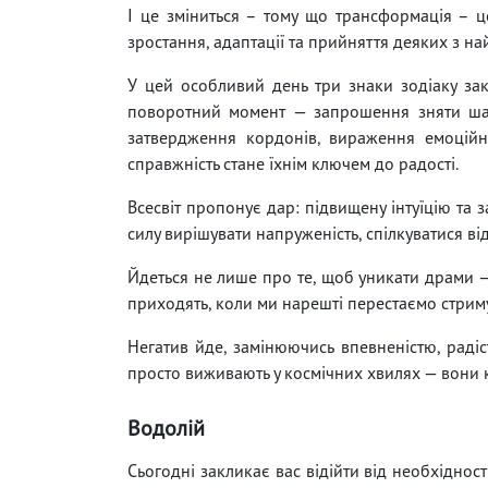
І це зміниться – тому що трансформація – ц
зростання, адаптації та прийняття деяких з н
У цей особливий день три знаки зодіаку за
поворотний момент — запрошення зняти шари
затвердження кордонів, вираження емоційни
справжність стане їхнім ключем до радості.
Всесвіт пропонує дар: підвищену інтуїцію та 
силу вирішувати напруженість, спілкуватися ві
Йдеться не лише про те, щоб уникати драми — 
приходять, коли ми нарешті перестаємо стрим
Негатив йде, замінюючись впевненістю, радіс
просто виживають у космічних хвилях — вони к
Водолій
Сьогодні закликає вас відійти від необхіднос