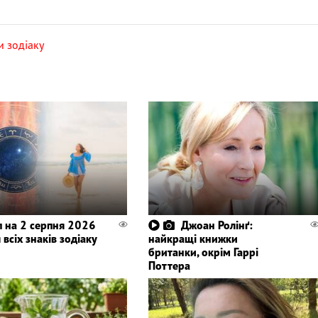
и зодіаку
п на 2 серпня 2026
Джоан Ролінґ:
 всіх знаків зодіаку
найкращі книжки
британки, окрім Гаррі
Поттера