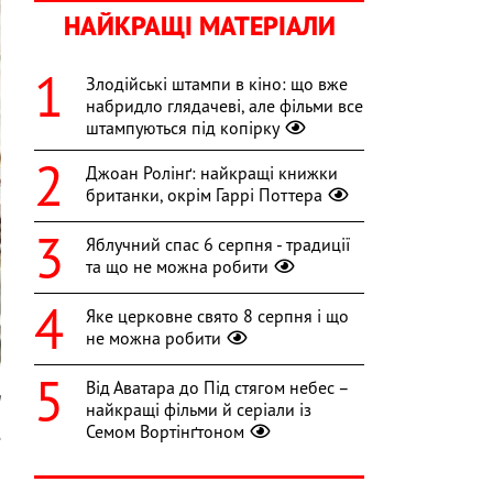
НАЙКРАЩІ МАТЕРІАЛИ
Злодійські штампи в кіно: що вже
набридло глядачеві, але фільми все
штампуються під копірку
Джоан Ролінґ: найкращі книжки
британки, окрім Гаррі Поттера
Яблучний спас 6 серпня - традиції
та що не можна робити
Яке церковне свято 8 серпня і що
не можна робити
Від Аватара до Під стягом небес –
m
найкращі фільми й серіали із
Семом Вортінґтоном
е