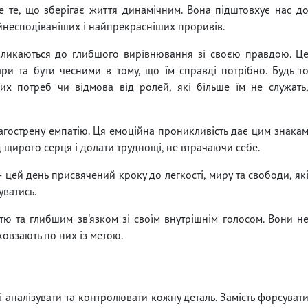
е те, що зберігає життя динамічним. Вона підштовхує нас д
айнесподіваніших і найпрекрасніших проривів.
кликаються до глибшого вирівнювання зі своєю правдою. Ц
 та бути чесними в тому, що їм справді потрібно. Будь т
х потреб чи відмова від ролей, які більше їм не служать
загострену емпатію. Ця емоційна проникливість дає цим знака
д щирого серця і долати труднощі, не втрачаючи себе.
цей день присвячений кроку до легкості, миру та свободи, як
уватись.
тю та глибшим зв'язком зі своїм внутрішнім голосом. Вони н
овзають по них із метою.
ті аналізувати та контролювати кожну деталь. Замість форсуват