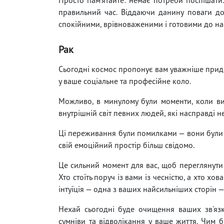
правильний час. Віддаючи данину поваги до
спокійними, врівноваженими і готовими до нас
Рак
Сьогодні космос пропонує вам уважніше придив
у ваше соціальне та професійне коло.
Можливо, в минулому були моменти, коли ви
внутрішній світ певних людей, які насправді не
Ці переживання були помилками — вони були у
свій емоційний простір більш свідомо.
Це сильний момент для вас, щоб переглянути 
Хто стоїть поруч із вами із чесністю, а хто хо
інтуїція — одна з ваших найсильніших сторін —
Нехай сьогодні буде очищення ваших зв'язкі
сумніви та відволікання у ваше життя. Чим б