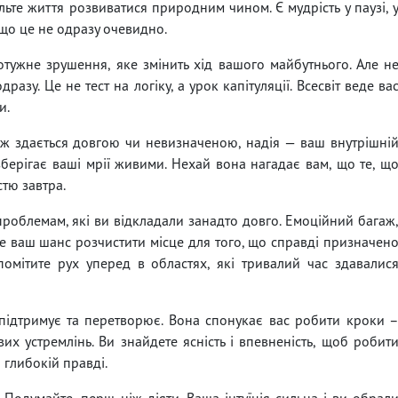
ьте життя розвиватися природним чином. Є мудрість у паузі, 
кщо це не одразу очевидно.
отужне зрушення, яке змінить хід вашого майбутнього. Але н
азу. Це не тест на логіку, а урок капітуляції. Всесвіт веде ва
и.
ж здається довгою чи невизначеною, надія — ваш внутрішні
зберігає ваші мрії живими. Нехай вона нагадає вам, що те, щ
стю завтра.
роблемам, які ви відкладали занадто довго. Емоційний багаж
е ваш шанс розчистити місце для того, що справді призначен
 помітите рух уперед в областях, які тривалий час здавалис
 підтримує та перетворює. Вона спонукає вас робити кроки 
их устремлінь. Ви знайдете ясність і впевненість, щоб робит
 глибокій правді.
 Подумайте, перш ніж діяти. Ваша інтуїція сильна і ви обрал