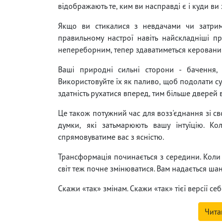
відображають те, ким ви насправді є і куди ви 
Якщо ви стикалися з невдачами чи затрим
правильному настрої навіть найскладніші п
непереборним, тепер здаватиметься керованим
Ваші природні сильні сторони - бачення, ст
Використовуйте їх як паливо, щоб подолати су
здатність рухатися вперед, тим більше дверей 
Це також потужний час для возз'єднання зі сво
думки, які затьмарюють вашу інтуїцію. К
спрямовуватиме вас з ясністю.
Трансформація починається з середини. Коли 
світ теж почне змінюватися. Вам надається шан
Скажи «так» змінам. Скажи «так» тієї версії себ
Чита