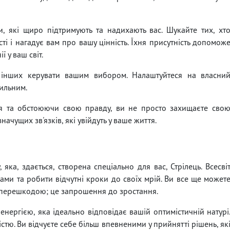
ми, які щиро підтримують та надихають вас. Шукайте тих, хт
ті і нагадує вам про вашу цінність. Їхня присутність допомож
 у ваш світ.
у інших керувати вашим вибором. Налаштуйтеся на власни
вильним.
ня та обстоюючи свою правду, ви не просто захищаєте сво
ачущих зв'язків, які увійдуть у ваше життя.
яка, здається, створена спеціально для вас, Стрілець. Всесві
ами та робити відчутні кроки до своїх мрій. Ви все ще может
є перешкодою; це запрошення до зростання.
ергією, яка ідеально відповідає вашій оптимістичній натурі
ністю. Ви відчуєте себе більш впевненими у прийнятті рішень, як