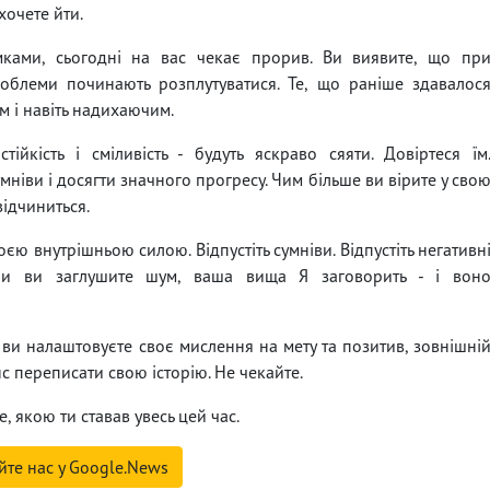
хочете йти.
ками, сьогодні на вас чекає прорив. Ви виявите, що пр
роблеми починають розплутуватися. Те, що раніше здавалос
 і навіть надихаючим.
ійкість і сміливість - будуть яскраво сяяти. Довіртеся їм
мніви і досягти значного прогресу. Чим більше ви вірите у сво
відчиниться.
єю внутрішньою силою. Відпустіть сумніви. Відпустіть негативн
оли ви заглушите шум, ваша вища Я заговорить - і вон
ви налаштовуєте своє мислення на мету та позитив, зовнішні
с переписати свою історію. Не чекайте.
е, якою ти ставав увесь цей час.
йте нас у Google.News