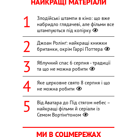
НАЙКРАЩІ МАТЕРІАЛИ
Злодійські штампи в кіно: що вже
набридло глядачеві, але фільми все
штампуються під копірку
Джоан Ролінґ: найкращі книжки
британки, окрім Гаррі Поттера
Яблучний спас 6 серпня - традиції
та що не можна робити
Яке церковне свято 8 серпня і що
не можна робити
Від Аватара до Під стягом небес –
найкращі фільми й серіали із
Семом Вортінґтоном
МИ В СОЦМЕРЕЖАХ