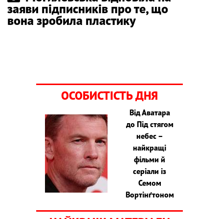
заяви підписників про те, що
вона зробила пластику
ОСОБИСТІСТЬ ДНЯ
Від Аватара
до Під стягом
небес –
найкращі
фільми й
серіали із
Семом
Вортінґтоном