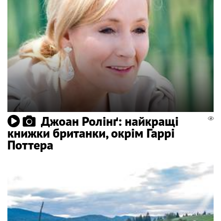
Джоан Ролінґ: найкращі
книжки британки, окрім Гаррі
Поттера