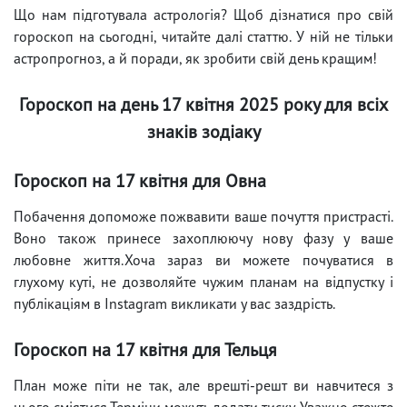
Що нам підготувала астрологія? Щоб дізнатися про свій
гороскоп на сьогодні, читайте далі статтю. У ній не тільки
астропрогноз, а й поради, як зробити свій день кращим!
Гороскоп на день 17 квітня 2025 року для всіх
знаків зодіаку
Гороскоп на 17 квітня для Овна
Побачення допоможе пожвавити ваше почуття пристрасті.
Воно також принесе захоплюючу нову фазу у ваше
любовне життя.Хоча зараз ви можете почуватися в
глухому куті, не дозволяйте чужим планам на відпустку і
публікаціям в Instagram викликати у вас заздрість.
Гороскоп на 17 квітня для Тельця
План може піти не так, але врешті-решт ви навчитеся з
цього сміятися.Терміни можуть додати тиску. Уважно стежте