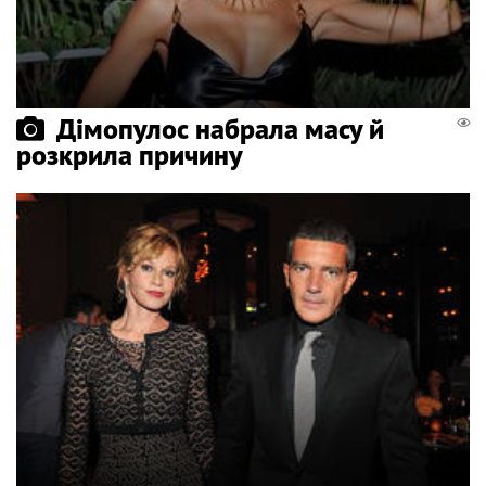
Дімопулос набрала масу й
розкрила причину