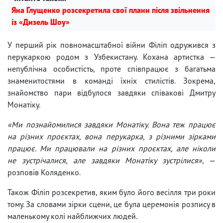
Яна Глущенко розсекретила свої плани після звільнення
із «Дизель Шоу»
У перший рік повномасштабної війни Філіп одружився з
перукаркою родом з Узбекистану. Кохана артистка —
непублічна особистість, проте співпрацює з багатьма
знаменитостями в команді їхніх стилістів. Зокрема,
знайомство пари відбулося завдяки співакові Дмитру
Монатіку.
«Ми познайомилися завдяки Монатіку. Вона теж працює
на різних проєктах, вона перукарка, з різними зірками
працює. Ми працювали на різних проєктах, але ніколи
не зустрічалися, але завдяки Монатіку зустрілися»
, —
розповів Коляденко.
Також Філіп розсекретив, яким було його весілля три роки
тому. За словами зірки сцени, це була церемонія розпису в
маленькому колі найближчих людей.