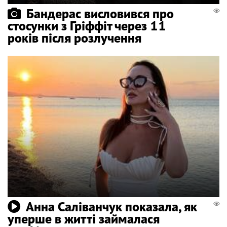
Бандерас висловився про
стосунки з Гріффіт через 11
років після розлучення
Анна Саліванчук показала, як
уперше в житті займалася