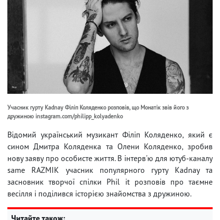
Учасник гурту Kadnay Філіп Коляденко розповів, що Монатік звів його з
дружиною instagram.com/philipp_kolyadenko
Відомий український музикант Філіп Коляденко, який є
сином Дмитра Коляденка та Олени Коляденко, зробив
нову заяву про особисте життя. В інтерв'ю для ютуб-каналу
same RAZMIK учасник популярного гурту Kadnay та
засновник творчої спілки Phil it розповів про таємне
весілля і поділився історією знайомства з дружиною.
Читайте також: