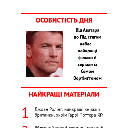
ОСОБИСТІСТЬ ДНЯ
Від Аватара
до Під стягом
небес –
найкращі
фільми й
серіали із
Семом
Вортінґтоном
НАЙКРАЩІ МАТЕРІАЛИ
Джоан Ролінґ: найкращі книжки
британки, окрім Гаррі Поттера
Яблучний спас 6 серпня - традиції