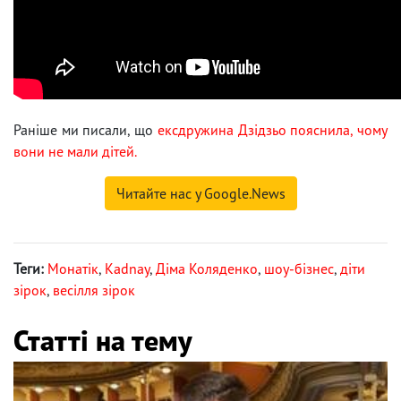
Раніше ми писали, що
ексдружина Дзідзьо пояснила, чому
вони не мали дітей.
Читайте нас у Google.News
Теги:
Монатік
,
Kadnay
,
Діма Коляденко
,
шоу-бізнес
,
діти
зірок
,
весілля зірок
Статті на тему