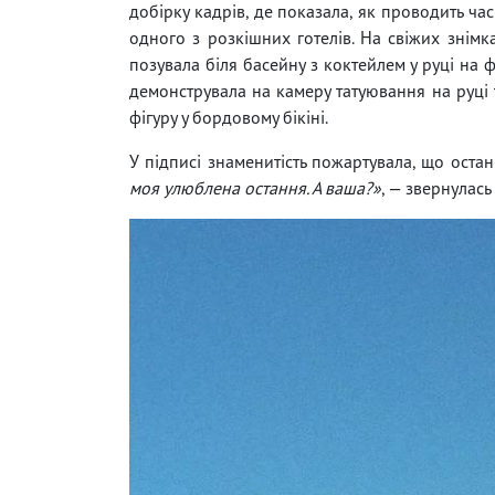
добірку кадрів, де показала, як проводить час
одного з розкішних готелів. На свіжих знім
позувала біля басейну з коктейлем у руці на 
демонструвала на камеру татуювання на руці т
фігуру у бордовому бікіні.
У підписі знаменитість пожартувала, що остан
моя улюблена остання. А ваша?»
, — звернулас