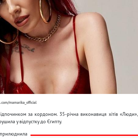
m.com/mamarika_official
ідпочинком за кордоном. 35-річна виконавиця хітів «Люди»
шила у відпустку до Єгипту.
 оприлюднила