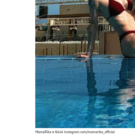
MamaRika в бікіні instagram.com/mamarika_official