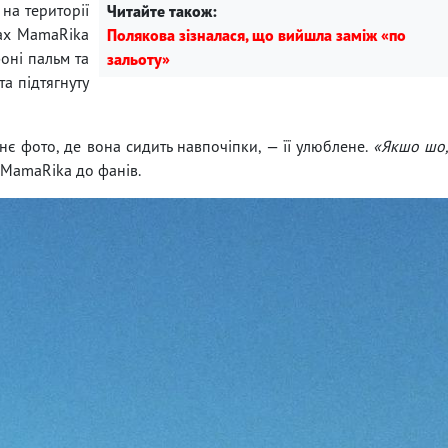
 на території
Читайте також:
ках MamaRika
Полякова зізналася, що вийшла заміж «по
фоні пальм та
зальоту»
а підтягнуту
нє фото, де вона сидить навпочіпки, — її улюблене.
«Якшо шо
ь MamaRika до фанів.