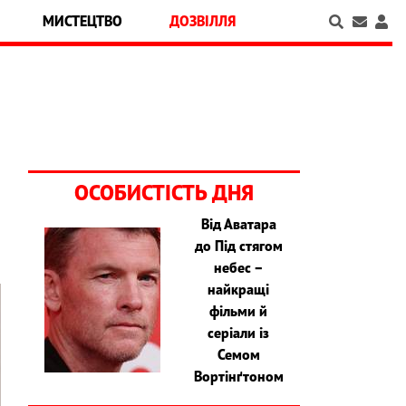
МИСТЕЦТВО
ДОЗВІЛЛЯ
ОСОБИСТІСТЬ ДНЯ
Від Аватара
до Під стягом
небес –
найкращі
фільми й
серіали із
Семом
Вортінґтоном