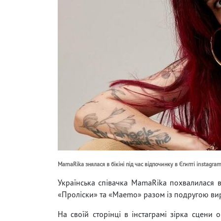
MamaRika знялася в бікіні під час відпочинку в Єгипті instagra
Українська співачка MamaRika похвалилася в
«Проліски» та «Maemo» разом із подругою виру
На своїй сторінці в інстаграмі зірка сцени