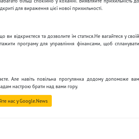
абагато більш спокійно у коханні. Виявляйте прихильність д
ідкриті для вираження цієї нової прихильності.
що ви відкриєтеся та дозволите їм статися.Не вагайтеся у свої
вантажити програму для управління фінансами, щоб сплануват
аєте. Але навіть повільна прогулянка додому допоможе ва
адам настрою брати над вами гору.
йте нас у Google.News