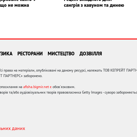
і що не можна
сангрія з кавуном та динею
УЗИКА
РЕСТОРАНИ
МИСТЕЦТВО
ДОЗВІЛЛЯ
сі права на матеріали, опубліковані на даному ресурсі, належать ТОВ КЕПРЕЙТ ПАРТ
ЙТ ПАРТНЕРС» заборонено.
ерпосилання на
afisha.bigmir.net є
обов'язковим.
орів та/або аудіовізуальних творів правовласника Getty Images - суворо забороняєтьс
льних даних