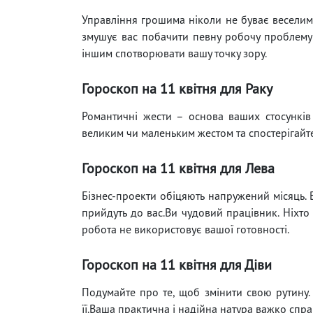
Управління грошима ніколи не буває веселим, 
змушує вас побачити певну робочу проблему в 
іншим спотворювати вашу точку зору.
Гороскоп на 11 квітня для Раку
Романтичні жести – основа ваших стосунків 
великим чи маленьким жестом та спостерігайте
Гороскоп на 11 квітня для Лева
Бізнес-проекти обіцяють напружений місяць. В
прийдуть до вас.Ви чудовий працівник. Ніхт
робота не використовує вашої готовності.
Гороскоп на 11 квітня для Діви
Подумайте про те, щоб змінити свою рутину.
її.Ваша практична і надійна натура важко спр