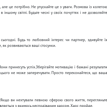
але це потрібно. Не упускайте це з уваги. Розмова із колего
іншому світлі. Будьте чесні у своїх почуттях і не дозволяйт
сьогодні. Будь то любовний інтерес чи партнер, здивуйте ї
, як розвиваються ваші стосунки.
они принесуть успіх.Зберігайте мотивацію і бажані результат
о цього не може заперечувати. Просто переконайтеся, що ваш
 Якщо ви нехтували певною сферою свого життя, перегляньт
авляється з якимось несподіваним хаосом. Хаос пройде.