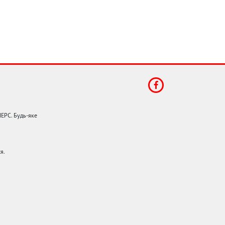
НЕРС. Будь-яке
я.