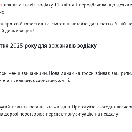
п
для всіх знаків зодіаку 11 квітня і передбачила, що деяки
мо.
 про свій гороскоп на сьогодні, читайте далі статтю. У ній н
вій день кращим!
тня 2025 року для всіх знаків зодіаку
трохи менш звичайними. Нова динаміка трохи збиває ваш ритм
 етап у вашому особистому житті.
ий план за останні кілька днів. Приготуйте сьогодні ввечер
на дорозі перетворює перспективну ситуацію на невдалу.