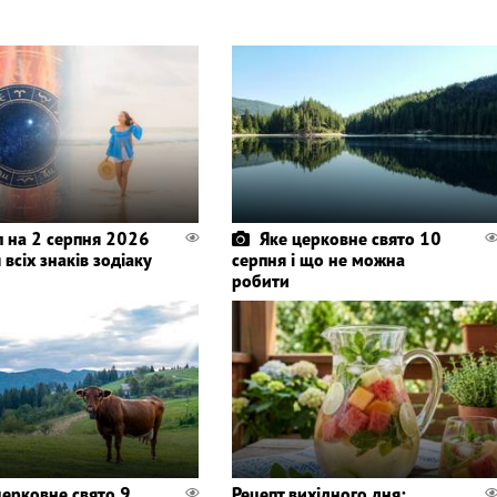
п на 2 серпня 2026
Яке церковне свято 10
 всіх знаків зодіаку
серпня і що не можна
робити
церковне свято 9
Рецепт вихідного дня: