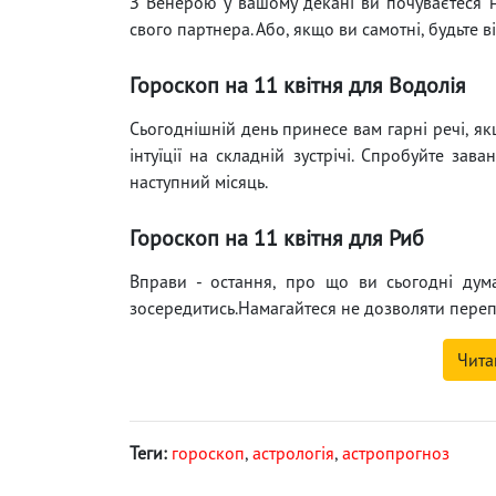
З Венерою у вашому декані ви почуваєтеся н
свого партнера. Або, якщо ви самотні, будьте в
Гороскоп на 11 квітня для Водолія
Сьогоднішній день принесе вам гарні речі, як
інтуїції на складній зустрічі. Спробуйте за
наступний місяць.
Гороскоп на 11 квітня для Риб
Вправи - остання, про що ви сьогодні дум
зосередитись.Намагайтеся не дозволяти переп
Чита
Теги:
гороскоп
,
астрологія
,
астропрогноз