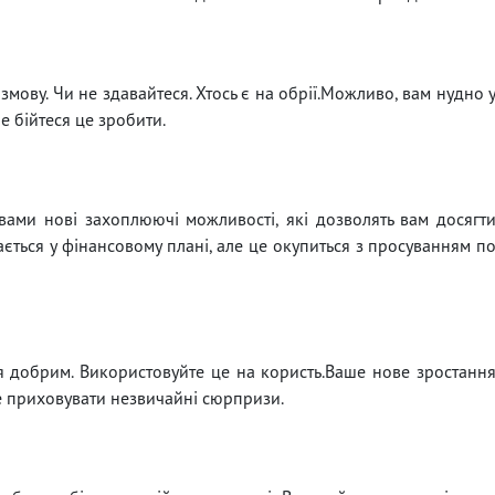
змову. Чи не здавайтеся. Хтось є на обрії.Можливо, вам нудно 
не бійтеся це зробити.
ами нові захоплюючі можливості, які дозволять вам досягт
ається у фінансовому плані, але це окупиться з просуванням п
я добрим. Використовуйте це на користь.Ваше нове зростанн
 приховувати незвичайні сюрпризи.