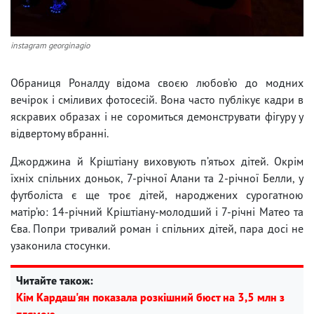
instagram georginagio
Обраниця Роналду відома своєю любов’ю до модних
вечірок і сміливих фотосесій. Вона часто публікує кадри в
яскравих образах і не соромиться демонструвати фігуру у
відвертому вбранні.
Джорджина й Кріштіану виховують п’ятьох дітей. Окрім
їхніх спільних доньок, 7-річної Алани та 2-річної Белли, у
футболіста є ще троє дітей, народжених сурогатною
матір’ю: 14-річний Кріштіану-молодший і 7-річні Матео та
Єва. Попри тривалий роман і спільних дітей, пара досі не
узаконила стосунки.
Читайте також:
Кім Кардаш'ян показала розкішний бюст на 3,5 млн з