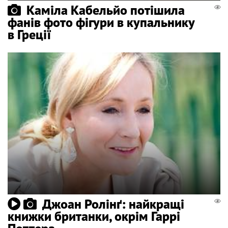
Каміла Кабельйо потішила
фанів фото фігури в купальнику
в Греції
Джоан Ролінґ: найкращі
книжки британки, окрім Гаррі