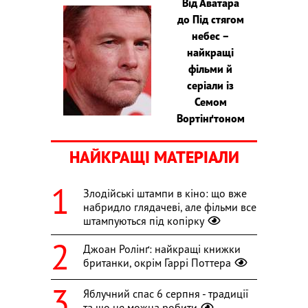
Від Аватара
до Під стягом
небес –
найкращі
фільми й
серіали із
Семом
Вортінґтоном
НАЙКРАЩІ МАТЕРІАЛИ
Злодійські штампи в кіно: що вже
набридло глядачеві, але фільми все
штампуються під копірку
Джоан Ролінґ: найкращі книжки
британки, окрім Гаррі Поттера
Яблучний спас 6 серпня - традиції
та що не можна робити