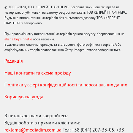
© 2000-2024, ТОВ "КЕПРЕЙТ ПАРТНЕРС". Всі права захищені. Усі права на
матеріали, опубліковані на даному ресурсі, належать ТОВ КЕПРЕЙТ ПАРТНЕРС.
Будь-яке використання матеріалів без письмового дозволу ТОВ «КЕПРЕЙТ
ПАРТНЕРС» заборонено.
При правомірному використанні матеріалів даного ресурсу гіперпосилання на
afisha.bigmir.net є
обов'язковим.
Будь-яке копіювання, передрук та відтворення фотографічних творів та/або
аудіовізуальних творів правовласника Getty Images - суворо забороняється.
Редакція
Наші контакти та схема проїзду
Політика у сфері конфіденційності та персональних даних
Користувача угода
З питань реклами звертайтесь:
Відділ роботи з прямими клієнтами:
reklama@mediadim.com.ua
Тел: +38 (044) 207-33-05, +38