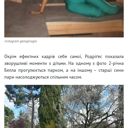
instagram georginagio
Окрім ефектних кадрів себе самої, Родріґес показала
зворушливі моменти з дітьми. На одному з фото 2-річна
Белла прогулюється парком, а на іншому – старші сини
пари насолоджуються спільним часом.