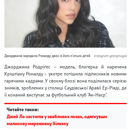
Джорджина народила Роналду двох із його п'ятьох дітей
instagram georginagio
Джорджина Родріґес – модель, блогерка й наречена
Кріштіану Роналду – укотре потішила підписників новими
гарячими кадрами. У своєму блозі вона поділилася серією
знімків, зроблених у столиці Саудівської Аравії Ер-Ріяді, де
її коханий виступає за футбольний клуб "Ан-Наср".
Читайте також:
Джей Ло застигла у звабливих позах, одягнувши
малинову мереживну білизну