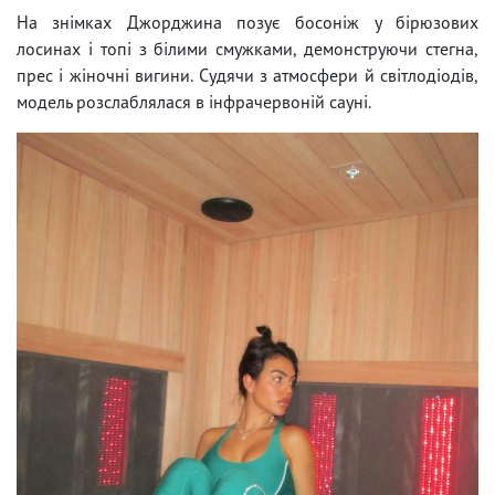
На знімках Джорджина позує босоніж у бірюзових
лосинах і топі з білими смужками, демонструючи стегна,
прес і жіночні вигини. Судячи з атмосфери й світлодіодів,
модель розслаблялася в інфрачервоній сауні.