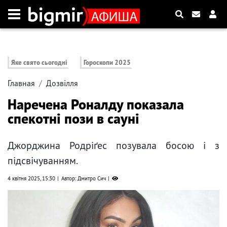
Яке свято сьогодні
Гороскопи 2025
Главная
Дозвілля
Наречена Роналду показала
спекотні пози в сауні
Джорджина Родріґес позувала босою і з
підсвічуванням.
4 квітня 2025, 15:30
Автор: Дмитро Сич