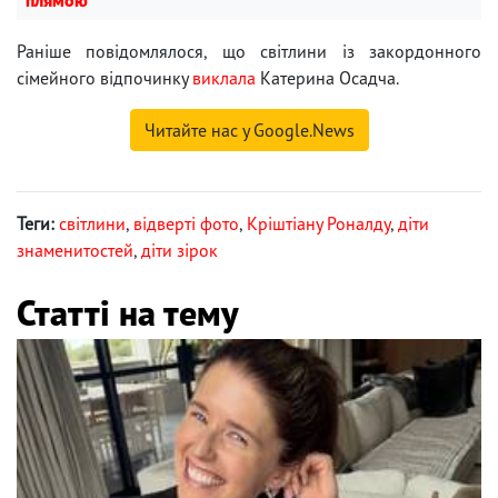
плямою
Раніше повідомлялося, що світлини із закордонного
сімейного відпочинку
виклала
Катерина Осадча.
Читайте нас у Google.News
Теги:
світлини
,
відверті фото
,
Кріштіану Роналду
,
діти
знаменитостей
,
діти зірок
Статті на тему