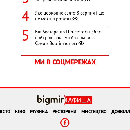
Яке церковне свято 8 серпня і що
не можна робити
Від Аватара до Під стягом небес –
найкращі фільми й серіали із
Семом Вортінґтоном
МИ В СОЦМЕРЕЖАХ
ІСТО
КІНО
МУЗИКА
РЕСТОРАНИ
МИСТЕЦТВО
ДОЗВІЛЛ