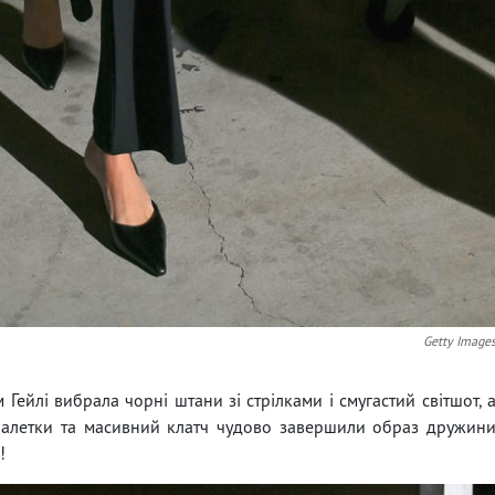
Getty Image
ейлі вибрала чорні штани зі стрілками і смугастий світшот, 
 балетки та масивний клатч чудово завершили образ дружин
!