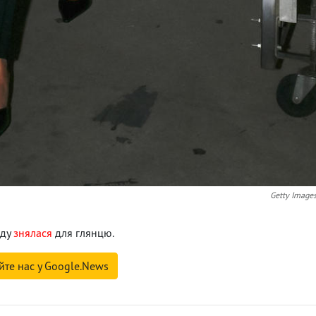
Getty Image
нду
знялася
для глянцю.
йте нас у Google.News