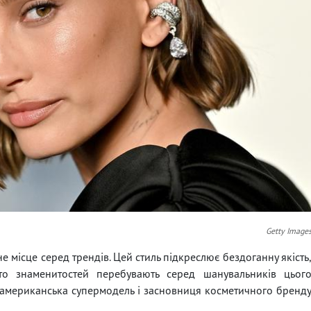
Getty Image
 місце серед трендів. Цей стиль підкреслює бездоганну якість
гато знаменитостей перебувають серед шанувальників цьог
а американська супермодель і засновниця косметичного бренд