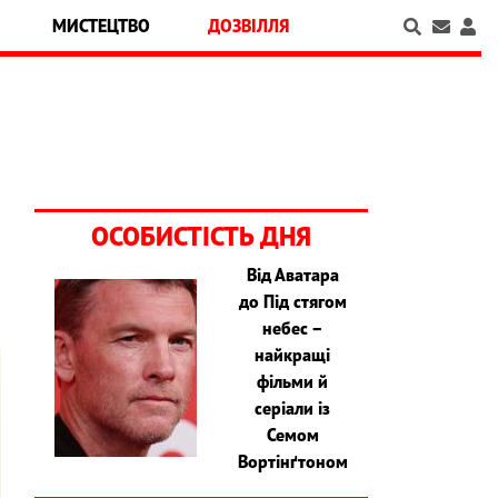
МИСТЕЦТВО
ДОЗВІЛЛЯ
ОСОБИСТІСТЬ ДНЯ
Від Аватара
до Під стягом
небес –
найкращі
фільми й
серіали із
Семом
Вортінґтоном