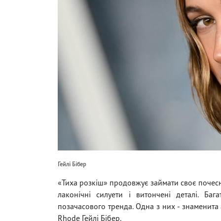
Гейлі Бібер
«Тиха розкіш» продовжує займати своє почесне
лаконічні силуети і витончені деталі. Ба
позачасового тренда. Одна з них - знаменит
Rhode Гейлі Бібер.