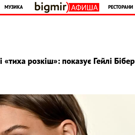
МУЗИКА
РЕСТОРАНИ
і «тиха розкіш»: показує Гейлі Бібер