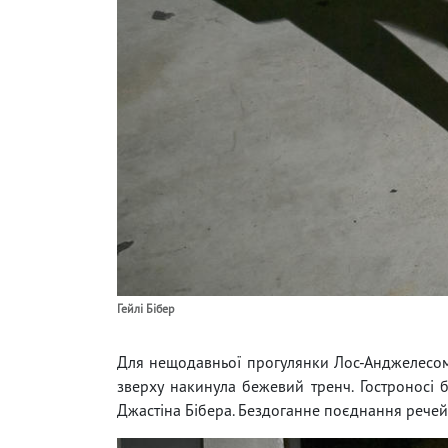
Гейлі Бібер
Для нещодавньої прогулянки Лос-Анджелесом Г
зверху накинула бежевий тренч. Гостроносі
Джастіна Бібера. Бездоганне поєднання речей