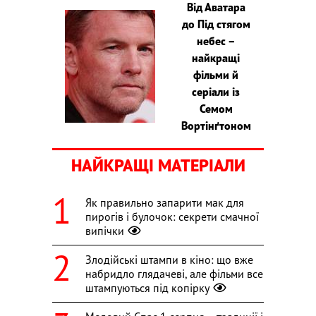
Від Аватара
до Під стягом
небес –
найкращі
фільми й
серіали із
Семом
Вортінґтоном
НАЙКРАЩІ МАТЕРІАЛИ
Як правильно запарити мак для
пирогів і булочок: секрети смачної
випічки
Злодійські штампи в кіно: що вже
набридло глядачеві, але фільми все
штампуються під копірку