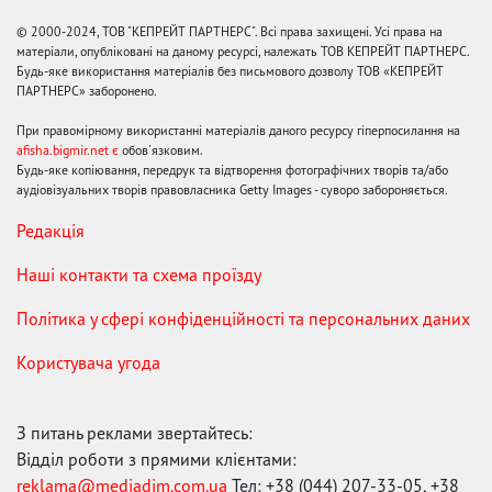
© 2000-2024, ТОВ "КЕПРЕЙТ ПАРТНЕРС". Всі права захищені. Усі права на
матеріали, опубліковані на даному ресурсі, належать ТОВ КЕПРЕЙТ ПАРТНЕРС.
Будь-яке використання матеріалів без письмового дозволу ТОВ «КЕПРЕЙТ
ПАРТНЕРС» заборонено.
При правомірному використанні матеріалів даного ресурсу гіперпосилання на
afisha.bigmir.net є
обов'язковим.
Будь-яке копіювання, передрук та відтворення фотографічних творів та/або
аудіовізуальних творів правовласника Getty Images - суворо забороняється.
Редакція
Наші контакти та схема проїзду
Політика у сфері конфіденційності та персональних даних
Користувача угода
З питань реклами звертайтесь:
Відділ роботи з прямими клієнтами:
reklama@mediadim.com.ua
Тел: +38 (044) 207-33-05, +38