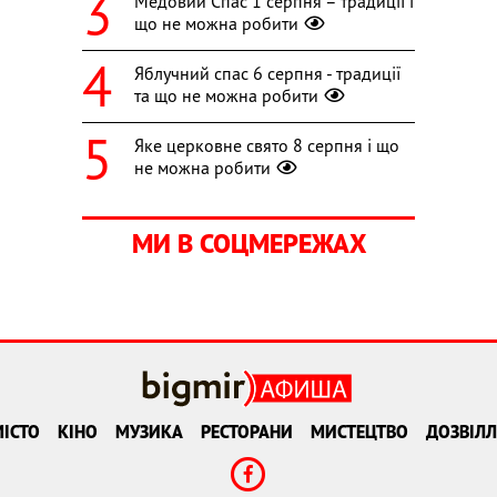
Медовий Спас 1 серпня – традиції і
що не можна робити
Яблучний спас 6 серпня - традиції
та що не можна робити
Яке церковне свято 8 серпня і що
не можна робити
МИ В СОЦМЕРЕЖАХ
ІСТО
КІНО
МУЗИКА
РЕСТОРАНИ
МИСТЕЦТВО
ДОЗВІЛЛ