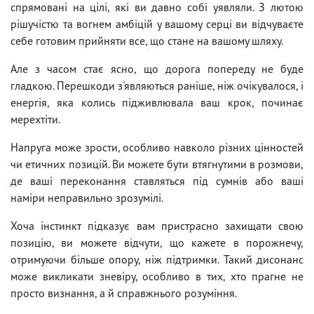
спрямовані на цілі, які ви давно собі уявляли. З лютою
рішучістю та вогнем амбіцій у вашому серці ви відчуваєте
себе готовим прийняти все, що стане на вашому шляху.
Але з часом стає ясно, що дорога попереду не буде
гладкою. Перешкоди з'являються раніше, ніж очікувалося, і
енергія, яка колись підживлювала ваш крок, починає
мерехтіти.
Напруга може зрости, особливо навколо різних цінностей
чи етичних позицій. Ви можете бути втягнутими в розмови,
де ваші переконання ставляться під сумнів або ваші
наміри неправильно зрозумілі.
Хоча інстинкт підказує вам пристрасно захищати свою
позицію, ви можете відчути, що кажете в порожнечу,
отримуючи більше опору, ніж підтримки. Такий дисонанс
може викликати зневіру, особливо в тих, хто прагне не
просто визнання, а й справжнього розуміння.