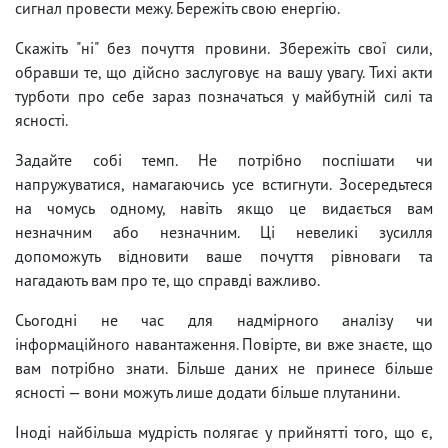
сигнал провести межу. Бережіть свою енергію.
Скажіть "ні" без почуття провини. Збережіть свої сили,
обравши те, що дійсно заслуговує на вашу увагу. Тихі акти
турботи про себе зараз позначаться у майбутній силі та
ясності.
Задайте собі темп. Не потрібно поспішати чи
напружуватися, намагаючись усе встигнути. Зосередьтеся
на чомусь одному, навіть якщо це видається вам
незначним або незначним. Ці невеликі зусилля
допоможуть відновити ваше почуття рівноваги та
нагадають вам про те, що справді важливо.
Сьогодні не час для надмірного аналізу чи
інформаційного навантаження. Повірте, ви вже знаєте, що
вам потрібно знати. Більше даних не принесе більше
ясності — вони можуть лише додати більше плутанини.
Іноді найбільша мудрість полягає у прийнятті того, що є,