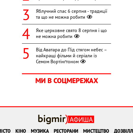
Яблучний спас 6 серпня - традиції
та що не можна робити
Яке церковне свято 8 серпня і що
не можна робити
Від Аватара до Під стягом небес –
найкращі фільми й серіали із
Семом Вортінґтоном
МИ В СОЦМЕРЕЖАХ
ІСТО
КІНО
МУЗИКА
РЕСТОРАНИ
МИСТЕЦТВО
ДОЗВІЛЛ