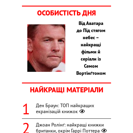
ОСОБИСТІСТЬ ДНЯ
Від Аватара
до Під стягом
небес –
найкращі
фільми й
серіали із
Семом
Вортінґтоном
НАЙКРАЩІ МАТЕРІАЛИ
Ден Браун: ТОП найкращих
екранізацій книжок
Джоан Ролінґ: найкращі книжки
британки, окрім Гаррі Поттера