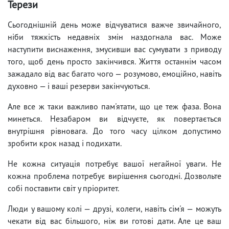
Терези
Сьогоднішній день може відчуватися важче звичайного,
ніби тяжкість недавніх змін наздогнала вас. Може
наступити виснаження, змусивши вас сумувати з приводу
того, щоб день просто закінчився. Життя останнім часом
зажадало від вас багато чого — розумово, емоційно, навіть
духовно — і ваші резерви закінчуються.
Але все ж таки важливо пам'ятати, що це теж фаза. Вона
минеться. Незабаром ви відчуєте, як повертається
внутрішня рівновага. До того часу цілком допустимо
зробити крок назад і подихати.
Не кожна ситуація потребує вашої негайної уваги. Не
кожна проблема потребує вирішення сьогодні. Дозвольте
собі поставити світ у пріоритет.
Люди у вашому колі — друзі, колеги, навіть сім'я — можуть
чекати від вас більшого, ніж ви готові дати. Але це ваш