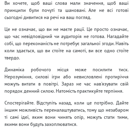
Ви хочете, щоб ваші слова мали значення, щоб ваші
принципи були почуті та шановані. Але не всі готові
сьогодні дивитися на речі на ваш погляд.
Це не означає, що ви не маєте рації. Це просто означає,
що час невідповідний чи аудиторія не готова. Нагадайте
собі, що переконаність не потребує загальної згоди. Навіть
коли здається, що ви стоїте на самоті, ви все одно стоїте
твердо.
Динаміка робочого місця може посилити тиск.
Нерозуміння, силові ігри або невисловлені протиріччя
можуть витати в повітрі. Зараз не час нав'язувати свій
порядок денний силою. Натомість практикуйте терпіння.
Спостерігайте. Відступіть назад, коли це потрібно. Дайте
іншим можливість переналаштуватись, тому що незабаром
ті самі ідеї, яким вони чинять опір, можуть стати тими,
якими вони будуть захоплюватися.