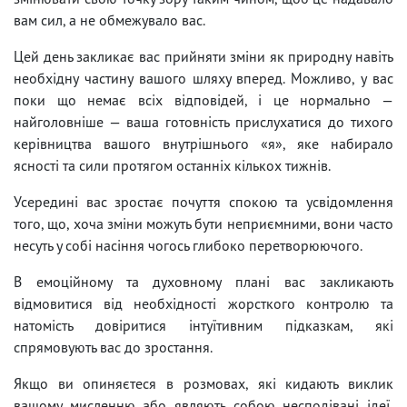
вам сил, а не обмежувало вас.
Цей день закликає вас прийняти зміни як природну навіть
необхідну частину вашого шляху вперед. Можливо, у вас
поки що немає всіх відповідей, і це нормально —
найголовніше — ваша готовність прислухатися до тихого
керівництва вашого внутрішнього «я», яке набирало
ясності та сили протягом останніх кількох тижнів.
Усередині вас зростає почуття спокою та усвідомлення
того, що, хоча зміни можуть бути неприємними, вони часто
несуть у собі насіння чогось глибоко перетворюючого.
В емоційному та духовному плані вас закликають
відмовитися від необхідності жорсткого контролю та
натомість довіритися інтуїтивним підказкам, які
спрямовують вас до зростання.
Якщо ви опиняєтеся в розмовах, які кидають виклик
вашому мисленню або являють собою несподівані ідеї,