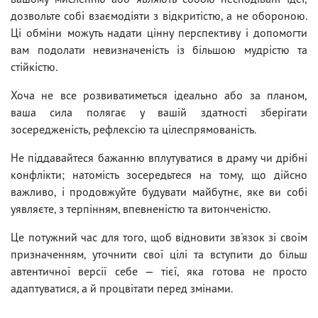
дозвольте собі взаємодіяти з відкритістю, а не обороною.
Ці обміни можуть надати цінну перспективу і допомогти
вам подолати невизначеність із більшою мудрістю та
стійкістю.
Хоча не все розвиватиметься ідеально або за планом,
ваша сила полягає у вашій здатності зберігати
зосередженість, рефлексію та цілеспрямованість.
Не піддавайтеся бажанню вплутуватися в драму чи дрібні
конфлікти; натомість зосередьтеся на тому, що дійсно
важливо, і продовжуйте будувати майбутнє, яке ви собі
уявляєте, з терпінням, впевненістю та витонченістю.
Це потужний час для того, щоб відновити зв'язок зі своїм
призначенням, уточнити свої цілі та вступити до більш
автентичної версії себе — тієї, яка готова не просто
адаптуватися, а й процвітати перед змінами.