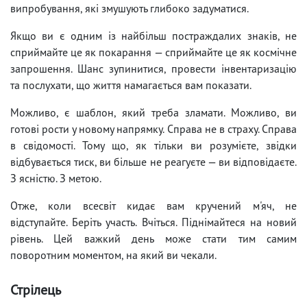
випробування, які змушують глибоко задуматися.
Якщо ви є одним із найбільш постраждалих знаків, не
сприймайте це як покарання — сприймайте це як космічне
запрошення. Шанс зупинитися, провести інвентаризацію
та послухати, що життя намагається вам показати.
Можливо, є шаблон, який треба зламати. Можливо, ви
готові рости у новому напрямку. Справа не в страху. Справа
в свідомості. Тому що, як тільки ви розумієте, звідки
відбувається тиск, ви більше не реагуєте — ви відповідаєте.
З ясністю. З метою.
Отже, коли всесвіт кидає вам кручений м'яч, не
відступайте. Беріть участь. Вчіться. Піднімайтеся на новий
рівень. Цей важкий день може стати тим самим
поворотним моментом, на який ви чекали.
Стрілець