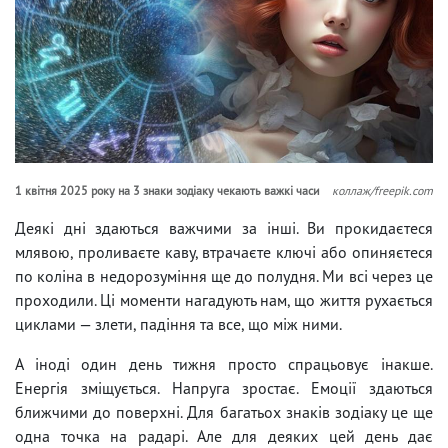
1 квітня 2025 року на 3 знаки зодіаку чекають важкі часи
коллаж/freepik.com
Деякі дні здаються важчими за інші. Ви прокидаєтеся
млявою, проливаєте каву, втрачаєте ключі або опиняєтеся
по коліна в недорозуміння ще до полудня. Ми всі через це
проходили. Ці моменти нагадують нам, що життя рухається
циклами — злети, падіння та все, що між ними.
А іноді один день тижня просто спрацьовує інакше.
Енергія зміщується. Напруга зростає. Емоції здаються
ближчими до поверхні. Для багатьох знаків зодіаку це ще
одна точка на радарі. Але для деяких цей день дає