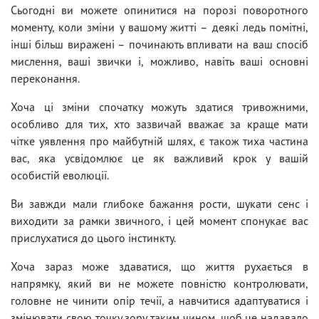
Сьогодні ви можете опинитися на порозі поворотного
моменту, коли зміни у вашому житті – деякі ледь помітні,
інші більш виражені – починають впливати на ваш спосіб
мислення, ваші звички і, можливо, навіть ваші основні
переконання.
Хоча ці зміни спочатку можуть здатися тривожними,
особливо для тих, хто зазвичай вважає за краще мати
чітке уявлення про майбутній шлях, є також тиха частина
вас, яка усвідомлює це як важливий крок у вашій
особистій еволюції.
Ви завжди мали глибоке бажання рости, шукати сенс і
виходити за рамки звичного, і цей момент спонукає вас
прислухатися до цього інстинкту.
Хоча зараз може здаватися, що життя рухається в
напрямку, який ви не можете повністю контролювати,
головне не чинити опір течії, а навчитися адаптуватися і
змінювати свою точку зору таким чином, щоб це надавало