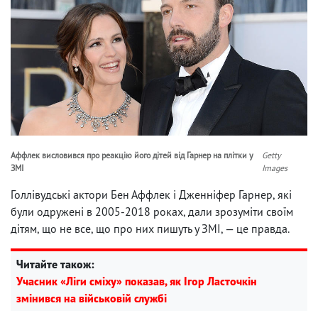
Аффлек висловився про реакцію його дітей від Гарнер на плітки у
Getty
ЗМІ
Images
Голлівудські актори Бен Аффлек і Дженніфер Гарнер, які
були одружені в 2005-2018 роках, дали зрозуміти своїм
дітям, що не все, що про них пишуть у ЗМІ, — це правда.
Читайте також:
Учасник «Ліги сміху» показав, як Ігор Ласточкін
змінився на військовій службі