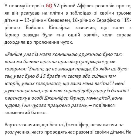
У новому інтерв'ю
GQ
52-річний Аффлек розповів про те,
як він реагував на плітки в таблоїдах зі своїми трьома
дітьми — 13-річним Семюелем, 16-річною Серафіною і 19-
річною Вайолет. Кінозірка зазначив, що вони з
Гарнер завжди були «на одній хвилі», коли справа
доходила до прояснення чуток.
«Раніше у нас із моєю колишньою дружиною було так:
коли ми бачили щось на прилавку супермаркету, ми
говорили: "Знаєте, це не завжди правда, бо якби це було
так, у вас було б 15 братів чи сестер або скільки там
історій, у яких говорилося, що ваша мама вагітна". І мені
дуже пощастило, що я маю справді добру одну із батьків і
партнерку в особі Дженніфер Гарнер, мами дітей, вона
чудова, і ми чудово працюємо разом»
, — поділився
знаменитий батько.
Варто зазначити, що Бен та Дженніфер, незважаючи на
розлучення, часто проводять час разом зі своїми дітьми. На