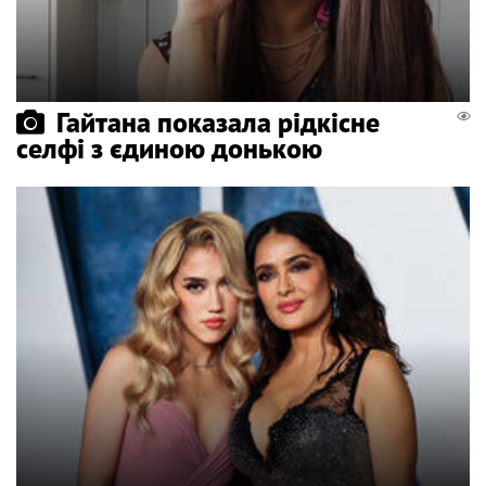
Гайтана показала рідкісне
селфі з єдиною донькою