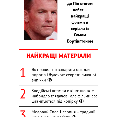
до Під стягом
небес –
найкращі
фільми й
серіали із
Семом
Вортінґтоном
НАЙКРАЩІ МАТЕРІАЛИ
Як правильно запарити мак для
пирогів і булочок: секрети смачної
випічки
Злодійські штампи в кіно: що вже
набридло глядачеві, але фільми все
штампуються під копірку
Медовий Спас 1 серпня – традиції і
що не можна робити