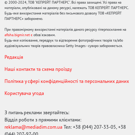
© 2000-2024, ТОВ "КЕПРЕЙТ ПАРТНЕРС". Всі права захищені. Усі права на
матеріали, опубліковані на даному ресурсі, належать ТОВ КЕПРЕЙТ ПАРТНЕРС.
Будь-яке використання матеріалів без письмового дозволу ТОВ «КЕПРЕЙТ
ПАРТНЕРС» заборонено.
При правомірному використанні матеріалів даного ресурсу гіперпосилання на
afisha.bigmir.net є
обов'язковим.
Будь-яке копіювання, передрук та відтворення фотографічних творів та/або
аудіовізуальних творів правовласника Getty Images - суворо забороняється.
Редакція
Наші контакти та схема проїзду
Політика у сфері конфіденційності та персональних даних
Користувача угода
З питань реклами звертайтесь:
Відділ роботи з прямими клієнтами:
reklama@mediadim.com.ua
Тел: +38 (044) 207-33-05, +38
(044) 207-97-00