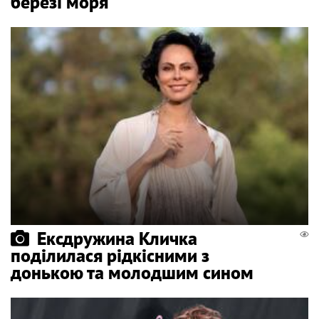
березі моря
Ексдружина Кличка
поділилася рідкісними з
донькою та молодшим сином