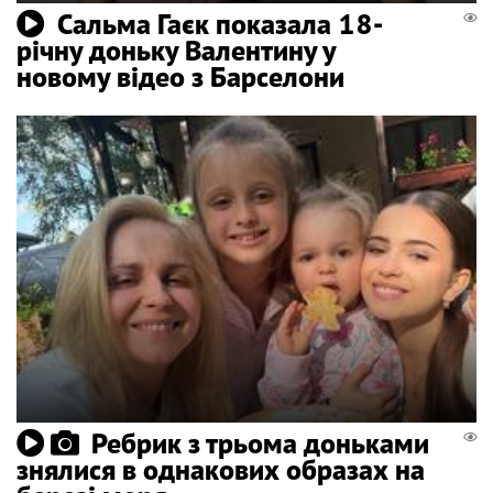
Сальма Гаєк показала 18-
річну доньку Валентину у
новому відео з Барселони
Ребрик з трьома доньками
знялися в однакових образах на