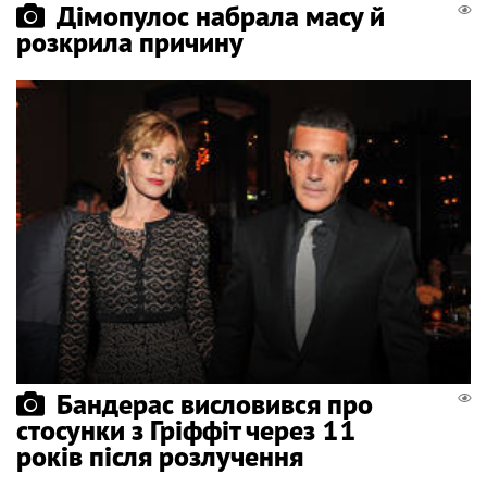
Дімопулос набрала масу й
розкрила причину
Бандерас висловився про
стосунки з Гріффіт через 11
років після розлучення