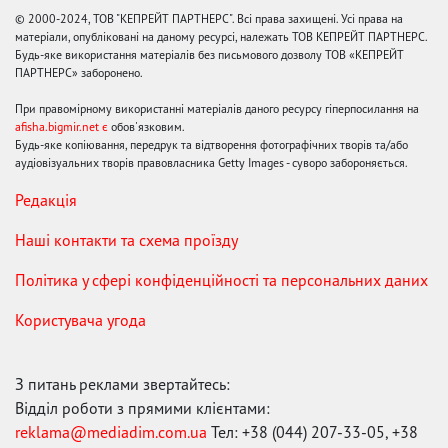
© 2000-2024, ТОВ "КЕПРЕЙТ ПАРТНЕРС". Всі права захищені. Усі права на
матеріали, опубліковані на даному ресурсі, належать ТОВ КЕПРЕЙТ ПАРТНЕРС.
Будь-яке використання матеріалів без письмового дозволу ТОВ «КЕПРЕЙТ
ПАРТНЕРС» заборонено.
При правомірному використанні матеріалів даного ресурсу гіперпосилання на
afisha.bigmir.net є
обов'язковим.
Будь-яке копіювання, передрук та відтворення фотографічних творів та/або
аудіовізуальних творів правовласника Getty Images - суворо забороняється.
Редакція
Наші контакти та схема проїзду
Політика у сфері конфіденційності та персональних даних
Користувача угода
З питань реклами звертайтесь:
Відділ роботи з прямими клієнтами:
reklama@mediadim.com.ua
Тел: +38 (044) 207-33-05, +38