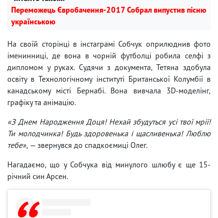
Переможець Євробачення-2017 Собрал випустив пісню
українською
На своїй сторінці в інстаграмі Собчук оприлюднив фото
іменинниці, де вона в чорній футболці робила селфі з
дипломом у руках. Судячи з документа, Тетяна здобула
освіту в Технологічному інституті Британської Колумбії в
канадському місті Бернабі. Вона вивчала 3D-моделінг,
графіку та анімацію.
«З Днем Народження Доця! Нехай збудуться усі твої мрії!
Ти молодчинка! Будь здоровенька і щасливенька! Люблю
тебе»,
— звернувся до спадкоємиці Олег.
Нагадаємо, що у Собчука від минулого шлюбу є ще 15-
річний син Арсен.