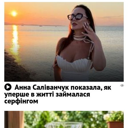
Анна Саліванчук показала, як
уперше в житті займалася
серфінгом