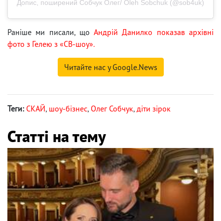
Допис, поширений Собчук Олег/ Oleh Sobchuk (@sob4uk)
Раніше ми писали, що
Андрій Данилко показав архівні
фото з Гелею з «СВ-шоу».
Читайте нас у Google.News
Теги:
СКАЙ
,
шоу-бізнес
,
Олег Собчук
,
діти зірок
Статті на тему