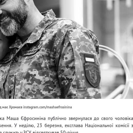
яд має Хромаєв instagram.com/mashaefrosinina
чка Маша Єфросиніна публічно звернулася до свого чоловік
ня. У неділю, 23 березня, ексглава Національної комісії 
 служить у ЗСУ, відсвяткував 50-річчя.