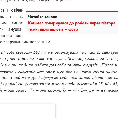
 свій ювілей
нь з нею та
Читайте також:
чним сином
Кошмал повернулася до роботи через півтора
ли змушені
тижні після пологів — фото
юднила нове
го зворушливим посланням.
 Тобі сьогодні 50! І я не організувала тобі свято, сценарі
ле ці роки привели наше життя до обставин, сильніших за нас
їх ми так любили робити для себе та наших друзів... Проте т
більший подарунок для мене, про який я тільки могла мріяти
сь ти… З тобою я досі відчуваю себе тою юною дівчинкою н
устрічі. Не уявляю життя, в якому тебе немає: ні в 25, ні в 45
и — мій захист. Ти — мій спокій. Ти — мій Тимур»,
— написал