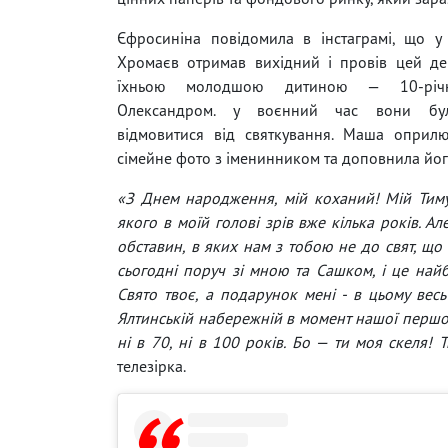
Єфросиніна повідомила в інстаграмі, що у
Хромаєв отримав вихідний і провів цей де
їхньою молодшою ​​дитиною — 10-рі
Олександром. у воєнний час вони бу
відмовитися від святкування. Маша оприл
сімейне фото з іменинником та доповнила йо
«З Днем народження, мій коханий! Мій Тимур!
якого в моїй голові зрів вже кілька років. А
обставин, в яких нам з тобою не до свят, що 
сьогодні поруч зі мною та Сашком, і це най
Свято твоє, а подарунок мені - в цьому ве
Ялтинській набережній в момент нашої першої з
ні в 70, ні в 100 років. Бо — ти моя скеля! Т
телезірка.