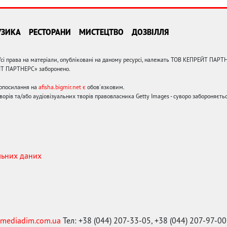
УЗИКА
РЕСТОРАНИ
МИСТЕЦТВО
ДОЗВІЛЛЯ
сі права на матеріали, опубліковані на даному ресурсі, належать ТОВ КЕПРЕЙТ ПАРТ
ЙТ ПАРТНЕРС» заборонено.
ерпосилання на
afisha.bigmir.net є
обов'язковим.
орів та/або аудіовізуальних творів правовласника Getty Images - суворо забороняєтьс
льних даних
mediadim.com.ua
Тел: +38 (044) 207-33-05, +38 (044) 207-97-00