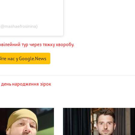
(@mashaefrosinina)
вілейний тур через тяжку хворобу.
йте нас у Google.News
,
день народження зірок