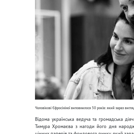
Чоловікові Єфросініної виповнилося 50 років: який зараз вигл
Відома українська ведуча та громадська дія
Тимура Хромаєва з нагоди його дня народжен
цінних паперів та фондового ринку, який зараз