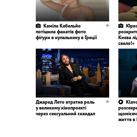
Каміла Кабельйо
Юрко
потішила фанатів фото
розкрит
фігури в купальнику в Греції
Києва лі
свело!»
Джаред Лето втратив роль
Klavd
у великому кінопроєкті
розсекр
через сексуальний скандал
щомісяч
життя в 