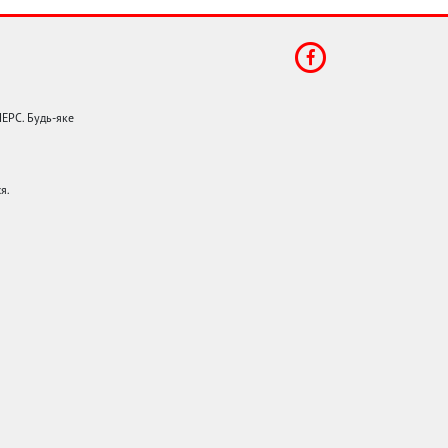
НЕРС. Будь-яке
я.