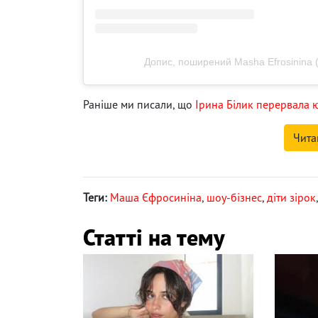
Допис, поширений Masha Efrosinina 
Раніше ми писали, що
Ірина Білик перервала ю
Чита
Теги:
Маша Єфросиніна
,
шоу-бізнес
,
діти зірок
Статті на тему