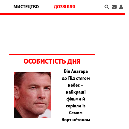
МИСТЕЦТВО
ДОЗВІЛЛЯ
ОСОБИСТІСТЬ ДНЯ
Від Аватара
до Під стягом
небес –
найкращі
фільми й
серіали із
Семом
Вортінґтоном