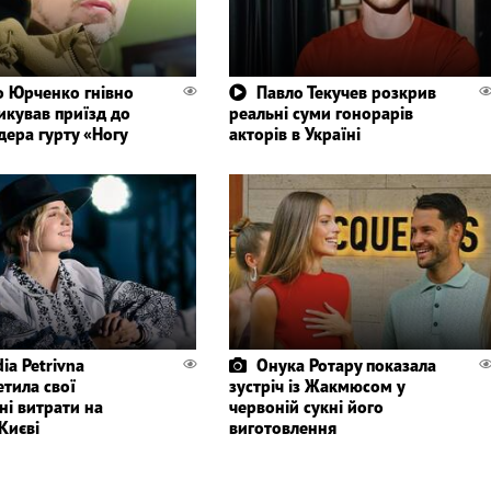
 Юрченко гнівно
Павло Текучев розкрив
икував приїзд до
реальні суми гонорарів
дера гурту «Ногу
акторів в Україні
ia Petrivna
Онука Ротару показала
етила свої
зустріч із Жакмюсом у
ні витрати на
червоній сукні його
Києві
виготовлення