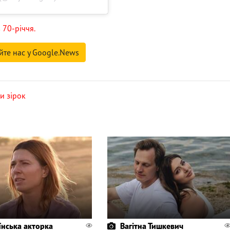
 70-річчя.
йте нас у Google.News
и зірок
їнська акторка
Вагітна Тишкевич