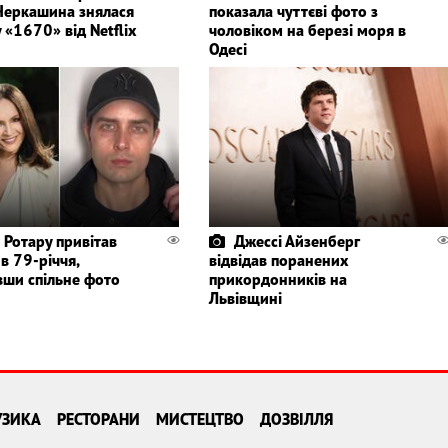
Черкашина знялася
показала чуттєві фото з
у «1670» від Netflix
чоловіком на березі моря в
Одесі
 Ротару привітав
Джессі Айзенберг
 в 79-річчя,
відвідав поранених
вши спільне фото
прикордонників на
Львівщині
УЗИКА
РЕСТОРАНИ
МИСТЕЦТВО
ДОЗВІЛЛЯ