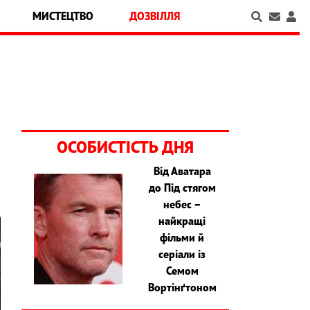
МИСТЕЦТВО
ДОЗВІЛЛЯ
ОСОБИСТІСТЬ ДНЯ
Від Аватара
до Під стягом
небес –
найкращі
фільми й
серіали із
Семом
Вортінґтоном