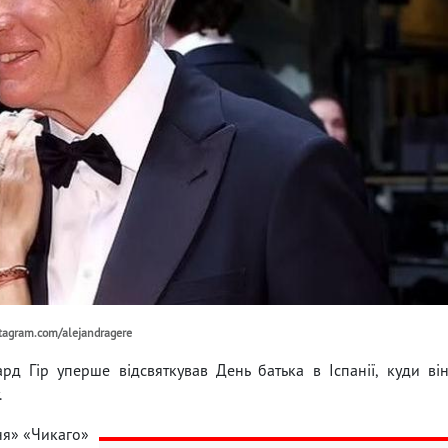
stagram.com/alejandragere
ард Гір уперше відсвяткував День батька в Іспанії, куди ві
.
ня» «Чикаго»