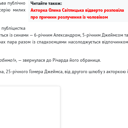
ьва публічно
Читайте також:
 серію милих
Акторка Олена Світлицька відверто розповіла
про причини розлучення із чоловіком
убліцистка
ується із синами — 6-річним Александром, 5-річним Джеймсом т
рах пара разом із спадкоємцями насолоджується відпочинко
любимо!»,
— звернулася до Річарда його обраниця.
а, 25-річного Гомера Джеймса, від другого шлюбу з акторкою 