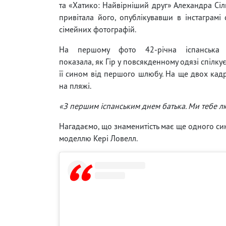
та «Хатико: Найвірніший друг» Алехандра Сіл
привітала його, опублікувавши в інстаграмі
сімейних фотографій.
На першому фото 42-річна іспанська п
показала, як Гір у повсякденному одязі спілк
її сином від першого шлюбу. На ще двох кад
на пляжі.
«З першим іспанським днем ​​батька. Ми тебе 
Нагадаємо, що знаменитість має ще одного син
моделлю Кері Ловелл.