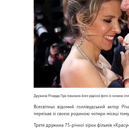
Дружина Річарда Гіра показала його рідкісні фото із синами in
Всесвітньо відомий голлівудський актор Річ
переїхав зі своєю родиною чотири місяці тому
Третя дружина 75-річної зірки фільмів «Красу