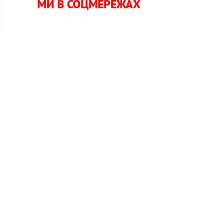
МИ В СОЦМЕРЕЖАХ
а
м
і