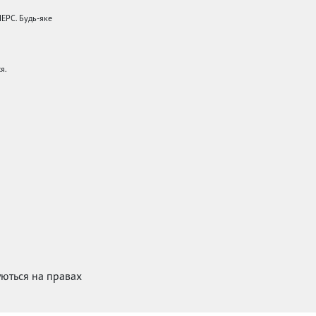
НЕРС. Будь-яке
я.
куються на правах