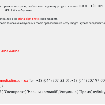
сі права на матеріали, опубліковані на даному ресурсі, належать ТОВ КЕПРЕЙТ ПАРТ
ЙТ ПАРТНЕРС» заборонено.
ерпосилання на
afisha.bigmir.net є
обов'язковим.
орів та/або аудіовізуальних творів правовласника Getty Images - суворо забороняєтьс
льних даних
mediadim.com.ua
Тел: +38 (044) 207-33-05, +38 (044) 207-97-00
-07
", "Спецпроект", "Новини компаній", "Актуально", "Промо", публі