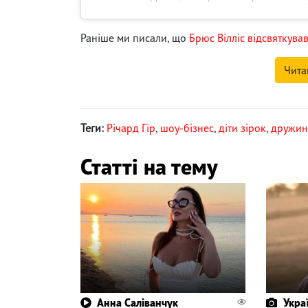
Раніше ми писали, що
Брюс Вілліс відсвяткував
Чита
Теги:
Річард Гір
,
шоу-бізнес
,
діти зірок
,
дружин
Статті на тему
Анна Саліванчук
Укра