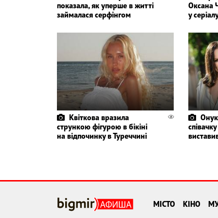
показала, як уперше в житті
Оксана 
займалася серфінгом
у серіал
Квіткова вразила
Онук
стрункою фігурою в бікіні
співачку
на відпочинку в Туреччині
вистави
МІСТО
КІНО
М