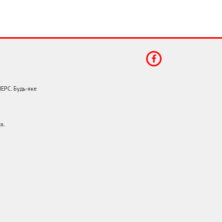
НЕРС. Будь-яке
я.