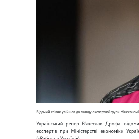
Відомий співак увійшов до складу експертної групи Мінеконом
Український репер В'ячеслав Дрофа, відом
експертів при Міністерстві економіки Укр
(«Робота в Україні»).