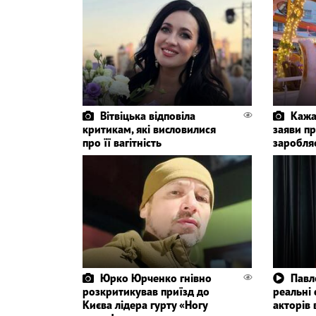
Вітвіцька відповіла
Кажа
критикам, які висловилися
заяви пр
про її вагітність
заробля
Юрко Юрченко гнівно
Павл
розкритикував приїзд до
реальні
Києва лідера гурту «Ногу
акторів 