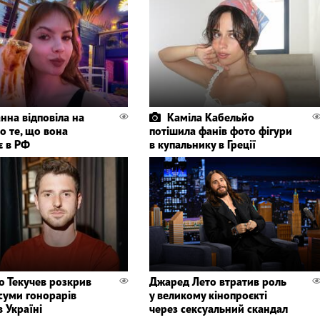
нна відповіла на
Каміла Кабельйо
о те, що вона
потішила фанів фото фігури
є в РФ
в купальнику в Греції
о Текучев розкрив
Джаред Лето втратив роль
 суми гонорарів
у великому кінопроєкті
в Україні
через сексуальний скандал