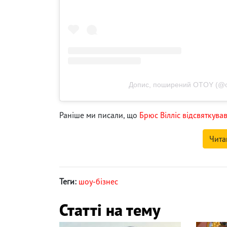
Допис, поширений OTOY (@o
Раніше ми писали, що
Брюс Вілліс відсвяткував
Чита
Теги:
шоу-бізнес
Статті на тему