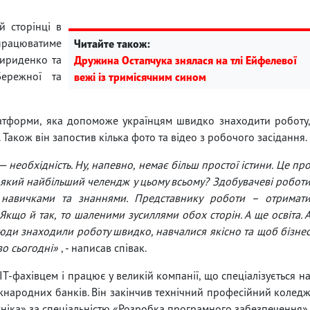
й сторінці в
 працюватиме
Читайте також:
вириденко та
Дружина Остапчука знялася на тлі Ейфелевої
Бережної та
вежі із тримісячним сином
атформи, яка допоможе українцям швидко знаходити роботу
у. Також він запостив кілька фото та відео з робочого засідання.
— необхідність. Ну, напевно, немає більш простої істини. Це пр
А який найбільший челендж у цьому всьому? Здобувачеві робот
а навичками та знаннями. Представнику роботи – отримат
кщо й так, то шаленими зусиллями обох сторін. А ще освіта. 
люди знаходили роботу швидко, навчалися якісно та щоб бізне
во сьогодні»
, - написав співак.
T-фахівцем і працює у великій компанії, що спеціалізується н
іжнародних банків. Він закінчив технічний професійний колед
хніка» за спеціальністю «Розробка програмного забезпечення».