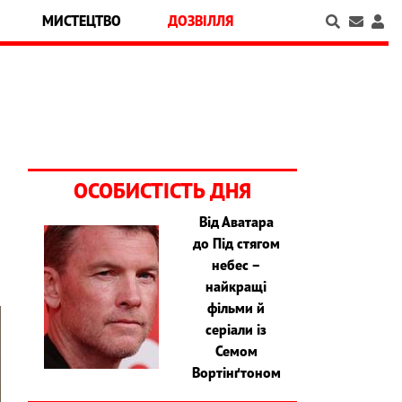
МИСТЕЦТВО
ДОЗВІЛЛЯ
ОСОБИСТІСТЬ ДНЯ
Від Аватара
до Під стягом
небес –
найкращі
фільми й
серіали із
Семом
Вортінґтоном