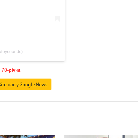
toysounds)
 70-річчя.
йте нас у Google.News