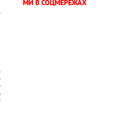
МИ В СОЦМЕРЕЖАХ
,
о
и
и
А
с
а
ж