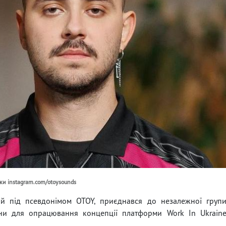
іки instagram.com/otoysounds
ий під псевдонімом OTOY, приєднався до незалежної груп
аїни для опрацювання концепції платформи Work In Ukrain