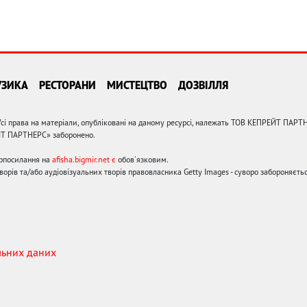
УЗИКА
РЕСТОРАНИ
МИСТЕЦТВО
ДОЗВІЛЛЯ
сі права на матеріали, опубліковані на даному ресурсі, належать ТОВ КЕПРЕЙТ ПАРТ
ЙТ ПАРТНЕРС» заборонено.
ерпосилання на
afisha.bigmir.net є
обов'язковим.
орів та/або аудіовізуальних творів правовласника Getty Images - суворо забороняєтьс
льних даних