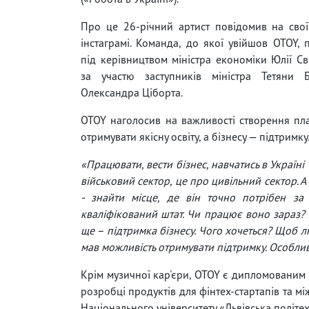
Про це 26-річний артист повідомив на свої
інстаграмі. Команда, до якої увійшов OTOY,
під керівництвом міністра економіки Юлії С
за участю заступників міністра Тетяни 
Олександра Ціборта.
OTOY наголосив на важливості створення пл
отримувати якісну освіту, а бізнесу — підтримк
«Працювати, вести бізнес, навчатись в Україні 
військовий сектор, це про цивільний сектор. 
- знайти місце, де він точно потрібен з
кваліфікований штат. Чи працює воно зараз? Я
ще – підтримка бізнесу. Чого хочеться? Щоб 
мав можливість отримувати підтримку. Особли
Крім музичної кар'єри, OTOY є дипломованим I
розробці продуктів для фінтех-стартапів та м
Національного університету «Львівська політе