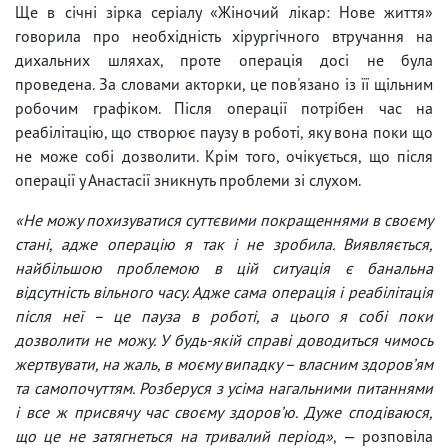
Ще в січні зірка серіалу «Жіночий лікар: Нове життя»
говорила про необхідність хірургічного втручання на
дихальних шляхах, проте операція досі не була
проведена. За словами акторки, це пов'язано із її щільним
робочим графіком. Після операції потрібен час на
реабілітацію, що створює паузу в роботі, яку вона поки що
не може собі дозволити. Крім того, очікується, що після
операції у Анастасії зникнуть проблеми зі слухом.
«Не можу похизуватися суттєвими покращеннями в своєму
стані, адже операцію я так і не зробила. Виявляється,
найбільшою проблемою в цій ситуація є банальна
відсутність вільного часу. Адже сама операція і реабілітація
після неї – це пауза в роботі, а цього я собі поки
дозволити не можу. У будь-якій справі доводиться чимось
жертвувати, на жаль, в моєму випадку – власним здоровʼям
та самопочуттям. Розберуся з усіма нагальними питаннями
і все ж присвячу час своєму здоровʼю. Дуже сподіваюся,
що це не затягнеться на тривалий період»
, — розповіла