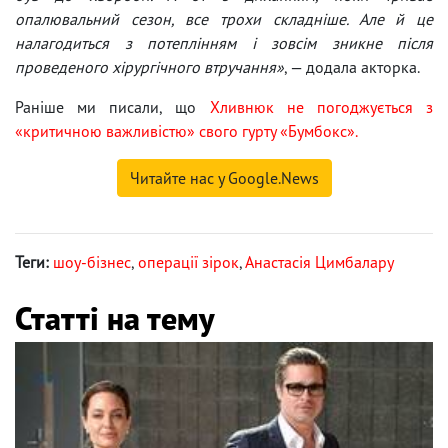
опалювальний сезон, все трохи складніше. Але й це
налагодиться з потеплінням і зовсім зникне після
проведеного хірургічного втручання»
, — додала акторка.
Раніше ми писали, що
Хливнюк не погоджується з
«критичною важливістю» свого гурту «Бумбокс».
Читайте нас у Google.News
Теги:
шоу-бізнес
,
операції зірок
,
Анастасія Цимбалару
Статті на тему