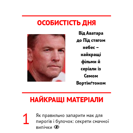
ОСОБИСТІСТЬ ДНЯ
Від Аватара
до Під стягом
небес –
найкращі
фільми й
серіали із
Семом
Вортінґтоном
НАЙКРАЩІ МАТЕРІАЛИ
Як правильно запарити мак для
пирогів і булочок: секрети смачної
випічки