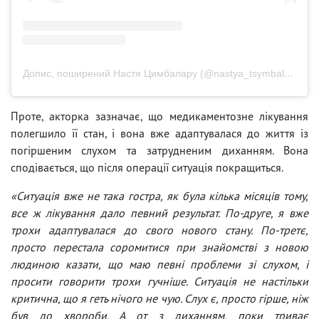
Допис, поширений Настя Цимбалару (@nastya_tsymbalaru)
Проте, акторка зазначає, що медикаментозне лікування
полегшило її стан, і вона вже адаптувалася до життя із
погіршеним слухом та затрудненим диханням. Вона
сподівається, що після операції ситуація покращиться.
«Ситуація вже не така гостра, як була кілька місяців тому,
все ж лікування дало певний результат. По-друге, я вже
трохи адаптувалася до свого нового стану. По-третє,
просто перестала соромитися при знайомстві з новою
людиною казати, що маю певні проблеми зі слухом, і
просити говорити трохи гучніше. Ситуація не настільки
критична, що я геть нічого не чую. Слух є, просто гірше, ніж
був до хвороби. А от з диханням, поки триває