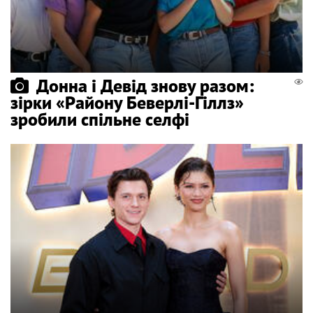
Донна і Девід знову разом:
зірки «Району Беверлі-Гіллз»
зробили спільне селфі