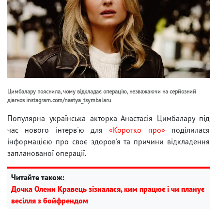
Цимбалару пояснила, чому відкладає операцію, незважаючи на серйозний
діагноз instagram.com/nastya_tsymbalaru
Популярна українська акторка Анастасія Цимбалару під
час нового інтерв'ю для
«Коротко про»
поділилася
інформацією про своє здоров'я та причини відкладення
запланованої операції.
Читайте також:
Дочка Олени Кравець зізналася, ким працює і чи планує
весілля з бойфрендом