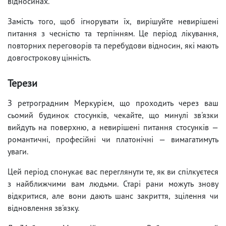
відносинах.
Замість того, щоб ігнорувати їх, вирішуйте невирішені
питання з чесністю та терпінням. Це період лікування,
повторних переговорів та перебудови відносин, які мають
довгострокову цінність.
Терези
З ретроградним Меркурієм, що проходить через ваш
сьомий будинок стосунків, чекайте, що минулі зв'язки
вийдуть на поверхню, а невирішені питання стосунків —
романтичні, професійні чи платонічні — вимагатимуть
уваги.
Цей період спонукає вас переглянути те, як ви спілкуєтеся
з найближчими вам людьми. Старі рани можуть знову
відкритися, але вони дають шанс закриття, зцілення чи
відновлення зв'язку.