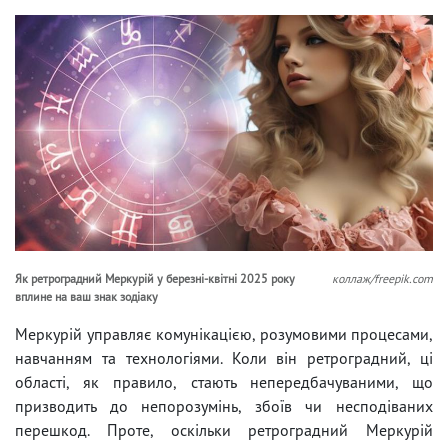
Як ретроградний Меркурій у березні-квітні 2025 року
коллаж/freepik.com
вплине на ваш знак зодіаку
Меркурій управляє комунікацією, розумовими процесами,
навчанням та технологіями. Коли він ретроградний, ці
області, як правило, стають непередбачуваними, що
призводить до непорозумінь, збоїв чи несподіваних
перешкод. Проте, оскільки ретроградний Меркурій