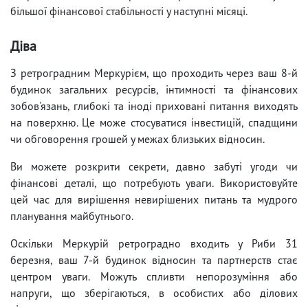
більшої фінансової стабільності у наступні місяці.
Діва
З ретроградним Меркурієм, що проходить через ваш 8-й
будинок загальних ресурсів, інтимності та фінансових
зобов'язань, глибокі та іноді приховані питання виходять
на поверхню. Це може стосуватися інвестицій, спадщини
чи обговорення грошей у межах близьких відносин.
Ви можете розкрити секрети, давно забуті угоди чи
фінансові деталі, що потребують уваги. Використовуйте
цей час для вирішення невирішених питань та мудрого
планування майбутнього.
Оскільки Меркурій ретроградно входить у Риби 31
березня, ваш 7-й будинок відносин та партнерств стає
центром уваги. Можуть спливти непорозуміння або
напруги, що зберігаються, в особистих або ділових