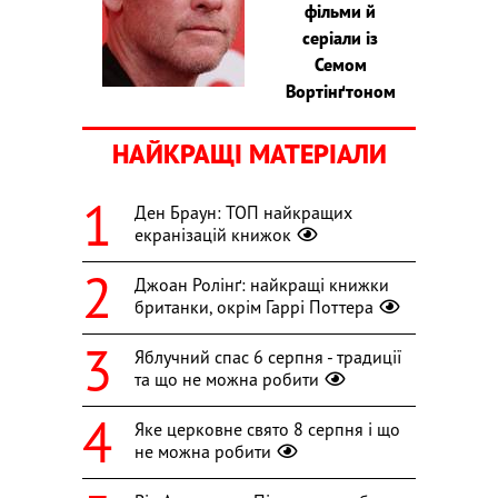
фільми й
серіали із
Семом
Вортінґтоном
НАЙКРАЩІ МАТЕРІАЛИ
Ден Браун: ТОП найкращих
екранізацій книжок
Джоан Ролінґ: найкращі книжки
британки, окрім Гаррі Поттера
Яблучний спас 6 серпня - традиції
та що не можна робити
Яке церковне свято 8 серпня і що
не можна робити