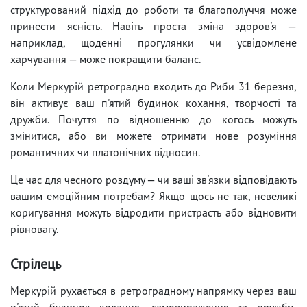
структурований підхід до роботи та благополуччя може
принести ясність. Навіть проста зміна здоров'я —
наприклад, щоденні прогулянки чи усвідомлене
харчування — може покращити баланс.
Коли Меркурій ретроградно входить до Риби 31 березня,
він активує ваш п'ятий будинок кохання, творчості та
дружби. Почуття по відношенню до когось можуть
змінитися, або ви можете отримати нове розуміння
романтичних чи платонічних відносин.
Це час для чесного роздуму — чи ваші зв'язки відповідають
вашим емоційним потребам? Якщо щось не так, невеликі
коригування можуть відродити пристрасть або відновити
рівновагу.
Стрілець
Меркурій рухається в ретроградному напрямку через ваш
п'ятий будинок кохання, самовираження та дружби,