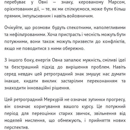
перебуває у Овні — знаку, керованому Марсом,
орієнтованим дії, — те, як ми спілкуємося, може бути більш
прямим, імпульсивним і навіть войовничим.
Очікуйте, що розмови будуть спекотними, наполегливими
та нефільтрованими. Хоча пристрасть і чесність можуть бути
потужними, вони також можуть призвести до конфліктів,
якщо не поводитися з ними обережно.
З іншого боку, енергія Овна запалює мужність, сміливі ідеї
та безстрашний підхід до вирішення проблем. Навіть
серед невдач цей ретроградний знак змушує нас думати
інакше, кидати виклик застарілим переконанням та
знаходити інноваційні рішення.
Цей ретроградний Меркурій не означає зупинки прогресу,
він означає коригування вашого курсу. Це потужний
період для переоцінки старих звичок, звільнення від
моделей мислення, що обмежують, і прийняття нових
перспектив.