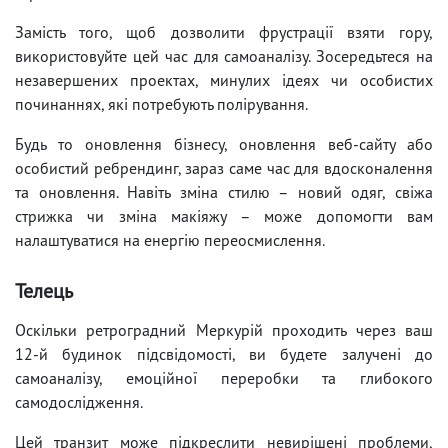
Замість того, щоб дозволити фрустрації взяти гору,
використовуйте цей час для самоаналізу. Зосередьтеся на
незавершених проектах, минулих ідеях чи особистих
починаннях, які потребують полірування.
Будь то оновлення бізнесу, оновлення веб-сайту або
особистий ребрендинг, зараз саме час для вдосконалення
та оновлення. Навіть зміна стилю – новий одяг, свіжа
стрижка чи зміна макіяжу – може допомогти вам
налаштуватися на енергію переосмислення.
Телець
Оскільки ретроградний Меркурій проходить через ваш
12-й будинок підсвідомості, ви будете залучені до
самоаналізу, емоційної переробки та глибокого
самодослідження.
Цей транзит може підкреслити невирішені проблеми,