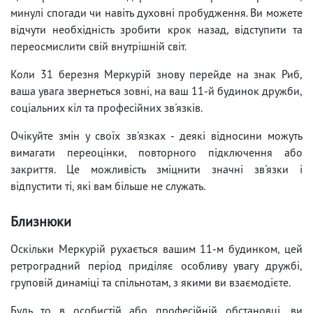
минулі спогади чи навіть духовні пробудження. Ви можете
відчути необхідність зробити крок назад, відступити та
переосмислити свій внутрішній світ.
Коли 31 березня Меркурій знову перейде на знак Риб,
ваша увага звернеться зовні, на ваш 11-й будинок дружби,
соціальних кіл та професійних зв'язків.
Очікуйте змін у своїх зв'язках - деякі відносини можуть
вимагати переоцінки, повторного підключення або
закриття. Це можливість зміцнити значні зв'язки і
відпустити ті, які вам більше не служать.
Близнюки
Оскільки Меркурій рухається вашим 11-м будинком, цей
ретроградний період приділяє особливу увагу дружбі,
груповій динаміці та спільнотам, з якими ви взаємодієте.
Будь то в особистій або професійній обстановці, ви