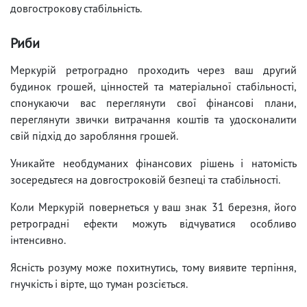
довгострокову стабільність.
Риби
Меркурій ретроградно проходить через ваш другий
будинок грошей, цінностей та матеріальної стабільності,
спонукаючи вас переглянути свої фінансові плани,
переглянути звички витрачання коштів та удосконалити
свій підхід до заробляння грошей.
Уникайте необдуманих фінансових рішень і натомість
зосередьтеся на довгостроковій безпеці та стабільності.
Коли Меркурій повернеться у ваш знак 31 березня, його
ретроградні ефекти можуть відчуватися особливо
інтенсивно.
Ясність розуму може похитнутись, тому виявите терпіння,
гнучкість і вірте, що туман розсіється.