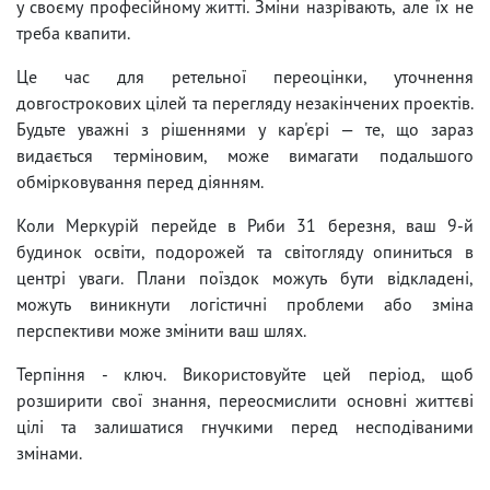
у своєму професійному житті. Зміни назрівають, але їх не
треба квапити.
Це час для ретельної переоцінки, уточнення
довгострокових цілей та перегляду незакінчених проектів.
Будьте уважні з рішеннями у кар'єрі — те, що зараз
видається терміновим, може вимагати подальшого
обмірковування перед діянням.
Коли Меркурій перейде в Риби 31 березня, ваш 9-й
будинок освіти, подорожей та світогляду опиниться в
центрі уваги. Плани поїздок можуть бути відкладені,
можуть виникнути логістичні проблеми або зміна
перспективи може змінити ваш шлях.
Терпіння - ключ. Використовуйте цей період, щоб
розширити свої знання, переосмислити основні життєві
цілі та залишатися гнучкими перед несподіваними
змінами.