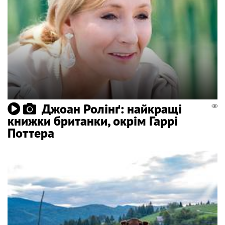
Джоан Ролінґ: найкращі
книжки британки, окрім Гаррі
Поттера