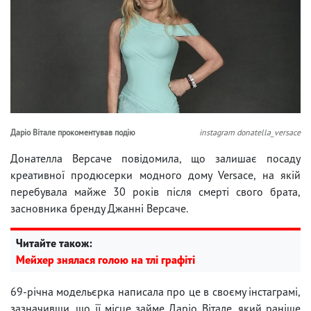
Даріо Вітале прокоментував подію
instagram donatella_versace
Донателла Версаче повідомила, що залишає посаду
креативної продюсерки модного дому Versace, на якій
перебувала майже 30 років після смерті свого брата,
засновника бренду Джанні Версаче.
Читайте також:
Мейхер знялася голою на тлі графіті
69-річна модельєрка написала про це в своєму інстаграмі,
зазначивши, що її місце займе Даріо Вітале, який раніше