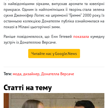
із найвідомішими зірками, випускав аромати та ювелірні
прикраси. Одним із найпомітніших її творінь стала зелена
сукня Дженніфер Лопес на церемонії "Ґреммі" 2000 року. Із
останньою колекцією Донателли публіка ознайомилася на
показі в Мілані цьогорічної зими.
Раніше повідомлялося, що Енн Гетевей
показала
кумедну
зустріч із Донателлою Версаче.
Читайте нас у Google.News
Теги:
мода
,
дизайнер
,
Донателла Версаче
Статті на тему