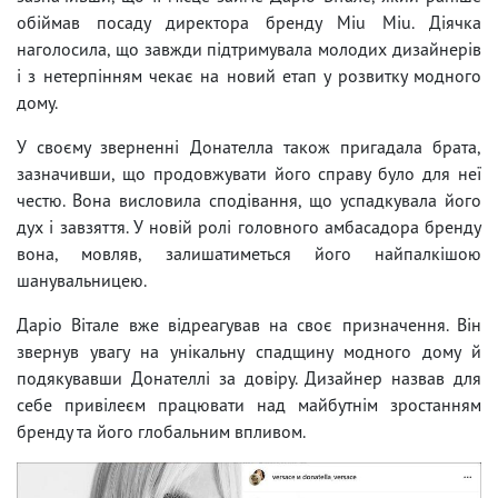
обіймав посаду директора бренду Miu Miu. Діячка
наголосила, що завжди підтримувала молодих дизайнерів
і з нетерпінням чекає на новий етап у розвитку модного
дому.
У своєму зверненні Донателла також пригадала брата,
зазначивши, що продовжувати його справу було для неї
честю. Вона висловила сподівання, що успадкувала його
дух і завзяття. У новій ролі головного амбасадора бренду
вона, мовляв, залишатиметься його найпалкішою
шанувальницею.
Даріо Вітале вже відреагував на своє призначення. Він
звернув увагу на унікальну спадщину модного дому й
подякувавши Донателлі за довіру. Дизайнер назвав для
себе привілеєм працювати над майбутнім зростанням
бренду та його глобальним впливом.