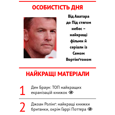
ОСОБИСТІСТЬ ДНЯ
Від Аватара
до Під стягом
небес –
найкращі
фільми й
серіали із
Семом
Вортінґтоном
НАЙКРАЩІ МАТЕРІАЛИ
Ден Браун: ТОП найкращих
екранізацій книжок
Джоан Ролінґ: найкращі книжки
британки, окрім Гаррі Поттера