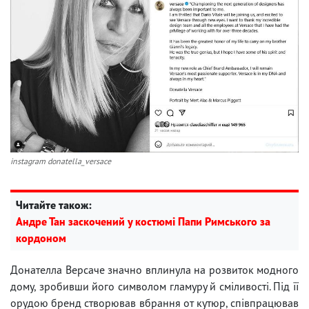
instagram donatella_versace
Читайте також:
Андре Тан заскочений у костюмі Папи Римського за
кордоном
Донателла Версаче значно вплинула на розвиток модного
дому, зробивши його символом гламуру й сміливості. Під її
орудою бренд створював вбрання от кутюр, співпрацював