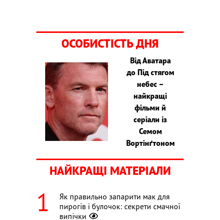
ОСОБИСТІСТЬ ДНЯ
Від Аватара
до Під стягом
небес –
найкращі
фільми й
серіали із
Семом
Вортінґтоном
НАЙКРАЩІ МАТЕРІАЛИ
Як правильно запарити мак для
пирогів і булочок: секрети смачної
випічки