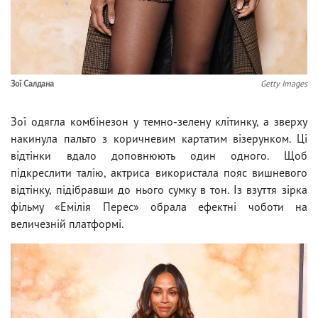
Зої Салдана
Getty Images
Зої одягла комбінезон у темно-зелену клітинку, а зверху
накинула пальто з коричневим картатим візерунком. Ці
відтінки вдало доповнюють один одного. Щоб
підкреслити талію, актриса використала пояс вишневого
відтінку, підібравши до нього сумку в тон. Із взуття зірка
фільму «Емілія Перес» обрала ефектні чоботи на
величезній платформі.