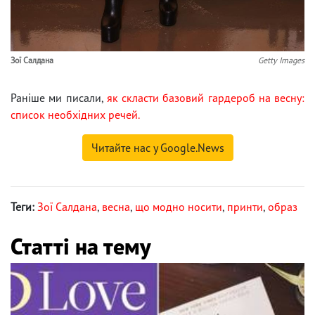
Зої Салдана
Getty Images
Раніше ми писали,
як скласти базовий гардероб на весну:
список необхідних речей.
Читайте нас у Google.News
Теги:
Зої Салдана
,
весна
,
що модно носити
,
принти
,
образ
Статті на тему