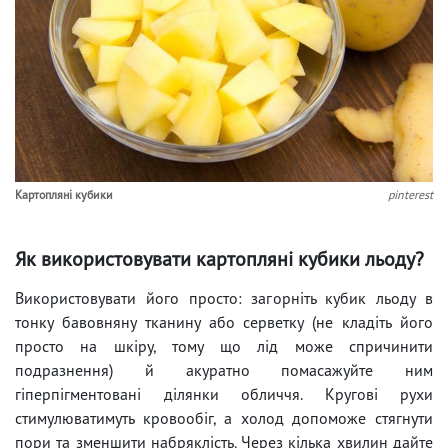
Картопляні кубики
pinterest
Як використовувати картопляні кубики льоду?
Використовувати його просто: загорніть кубик льоду в
тонку бавовняну тканину або серветку (не кладіть його
просто на шкіру, тому що лід може спричинити
подразнення) й акуратно помасажуйте ним
гіперпігментовані ділянки обличчя. Кругові рухи
стимулюватимуть кровообіг, а холод допоможе стягнути
пори та зменшити набряклість. Через кілька хвилин дайте