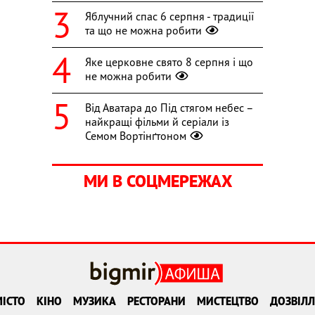
Яблучний спас 6 серпня - традиції
та що не можна робити
Яке церковне свято 8 серпня і що
не можна робити
Від Аватара до Під стягом небес –
найкращі фільми й серіали із
Семом Вортінґтоном
МИ В СОЦМЕРЕЖАХ
ІСТО
КІНО
МУЗИКА
РЕСТОРАНИ
МИСТЕЦТВО
ДОЗВІЛЛ