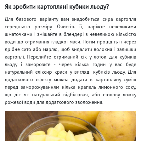
Як зробити картопляні кубики льоду?
Для базового варіанту вам знадобиться сира картопля
середнього розміру. Очистіть її, наріжте невеликими
шматочками і змішайте в блендері з невеликою кількістю
води до отримання гладкої маси. Потім процідіть її через
дрібне сито або марлю, щоб видалити волокна і залишки
картоплі. Перелийте отриманий сік у лоток для кубиків
льоду і заморозьте - через кілька годин у вас буде
натуральний еліксир краси у вигляді кубиків льоду. Для
додаткового ефекту можна додати в картопляну суміш
перед заморожуванням кілька крапель лимонного соку,
що діє як натуральний відбілювач, або столову ложку
рожевої води для додаткового зволоження.