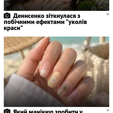
Денисенко зіткнулася з
побічними ефектами "уколів
краси"
Який манікюр зробити у