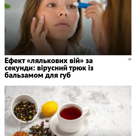
Ефект «лялькових вій» за
секунди: вірусний трюк із
бальзамом для губ