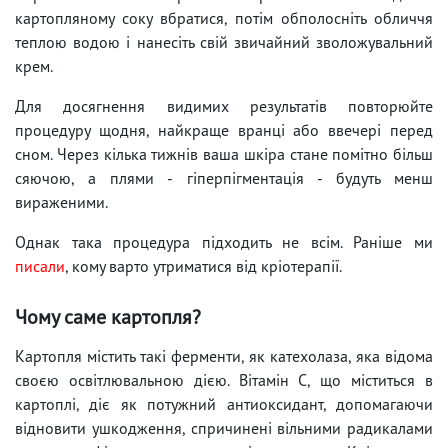
картопляному соку вбратися, потім обполосніть обличчя
теплою водою і нанесіть свій звичайний зволожувальний
крем.
Для досягнення видимих результатів повторюйте
процедуру щодня, найкраще вранці або ввечері перед
сном. Через кілька тижнів ваша шкіра стане помітно більш
сяючою, а плями - гіперпігментація - будуть менш
вираженими.
Однак така процедура підходить не всім. Раніше ми
писали
, кому варто утриматися від кріотерапії.
Чому саме картопля?
Картопля містить такі ферменти, як катехолаза, яка відома
своєю освітлювальною дією. Вітамін С, що міститься в
картоплі, діє як потужний антиоксидант, допомагаючи
відновити ушкодження, спричинені вільними радикалами