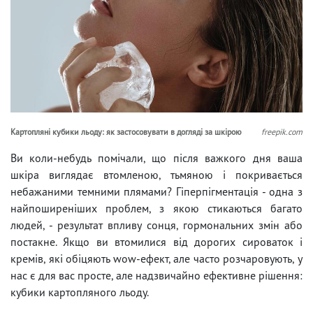
Картопляні кубики льоду: як застосовувати в догляді за шкірою
freepik.com
Ви коли-небудь помічали, що після важкого дня ваша
шкіра виглядає втомленою, тьмяною і покривається
небажаними темними плямами? Гіперпігментація - одна з
найпоширеніших проблем, з якою стикаються багато
людей, - результат впливу сонця, гормональних змін або
постакне. Якщо ви втомилися від дорогих сироваток і
кремів, які обіцяють wow-ефект, але часто розчаровують, у
нас є для вас просте, але надзвичайно ефективне рішення:
кубики картопляного льоду.