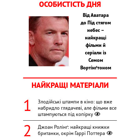
ОСОБИСТІСТЬ ДНЯ
Від Аватара
до Під стягом
небес –
найкращі
фільми й
серіали із
Семом
Вортінґтоном
НАЙКРАЩІ МАТЕРІАЛИ
Злодійські штампи в кіно: що вже
набридло глядачеві, але фільми все
штампуються під копірку
Джоан Ролінґ: найкращі книжки
британки, окрім Гаррі Поттера