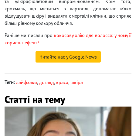
та ультрафіолетовим випромінюванням. Крім того,
крохмаль, що міститься в картоплі, допомагає м'яко
відлущувати шкіру і видаляти омертвілі клітини, що сприяє
більш рівному кольору обличчя.
Раніше ми писали про
кокосову олію для волосся: у чому її
користь і ефект?
Читайте нас у Google.News
Теги:
лайфхаки
,
догляд
,
краса
,
шкіра
Статті на тему