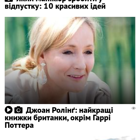
відпустку: 10 красивих ідей
Джоан Ролінґ: найкращі
книжки британки, окрім Гаррі
Поттера