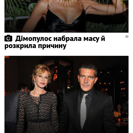
Дімопулос набрала масу й
розкрила причину