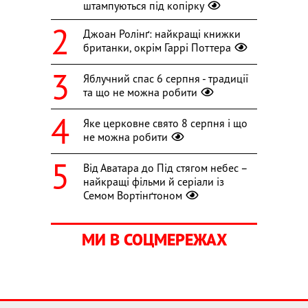
штампуються під копірку
Джоан Ролінґ: найкращі книжки
британки, окрім Гаррі Поттера
Яблучний спас 6 серпня - традиції
та що не можна робити
Яке церковне свято 8 серпня і що
не можна робити
Від Аватара до Під стягом небес –
найкращі фільми й серіали із
Семом Вортінґтоном
МИ В СОЦМЕРЕЖАХ