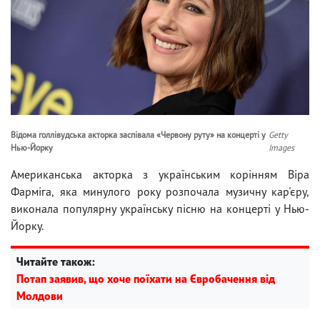
Відома голлівудська акторка заспівала «Червону руту» на концерті у
Getty
Нью-Йорку
Images
Американська акторка з українським корінням Віра
Фарміга, яка минулого року розпочала музичну кар'єру,
виконала популярну українську пісню на концерті у Нью-
Йорку.
Читайте також:
Потап заявив, що хоче поїхати на Євробачення від
Молдови