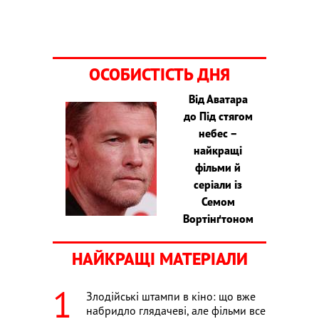
ОСОБИСТІСТЬ ДНЯ
Від Аватара
до Під стягом
небес –
найкращі
фільми й
серіали із
Семом
Вортінґтоном
НАЙКРАЩІ МАТЕРІАЛИ
Злодійські штампи в кіно: що вже
набридло глядачеві, але фільми все