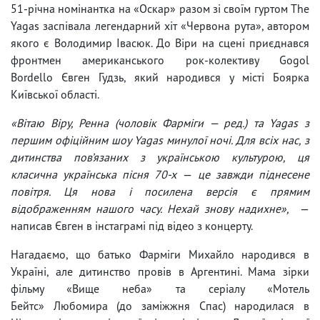
51-річна номінантка на «Оскар» разом зі своїм гуртом The
Yagas заспівала легендарний хіт «Червона рута», автором
якого є Володимир Івасюк. До Віри на сцені приєднався
фронтмен американського рок-колективу Gogol
Bordello Євген Гудзь, який народився у місті Боярка
Київської області.
«Вітаю Віру, Ренна (чоловік Фарміги — ред.) та Yagas з
першим офіційним шоу Yagas минулої ночі. Для всіх нас, з
дитинства пов’язаних з українською культурою, ця
класична українська пісня 70-х
—
це завжди піднесене
повітря. Ця нова і посилена версія є прямим
відображенням нашого часу. Нехай знову надихне»,
—
написав Євген в інстаграмі під відео з концерту.
Нагадаємо, що батько Фарміги Михайло народився в
Україні, але дитинство провів в Аргентині. Мама зірки
фільму «Вище неба» та серіалу «Мотель
Бейтс» Любомира (до заміжжня Спас) народилася в