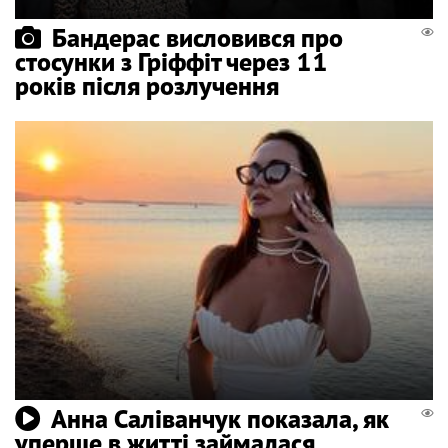
Бандерас висловився про
стосунки з Гріффіт через 11
років після розлучення
Анна Саліванчук показала, як
уперше в житті займалася