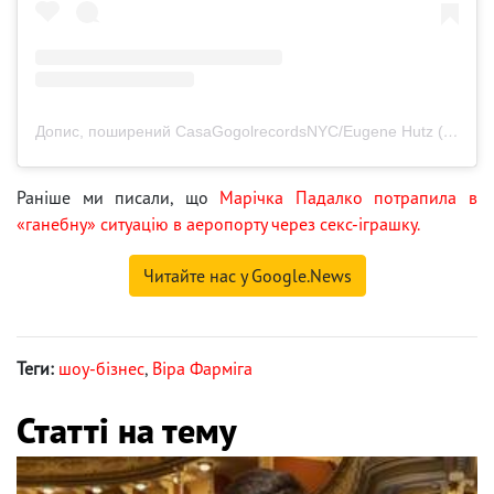
Допис, поширений CasaGogolrecordsNYC/Eugene Hutz (@eugene_hutz)
Раніше ми писали, що
Марічка Падалко потрапила в
«ганебну» ситуацію в аеропорту через секс-іграшку.
Читайте нас у Google.News
Теги:
шоу-бізнес
,
Віра Фарміга
Статті на тему