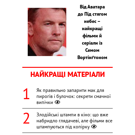
Від Аватара
до Під стягом
небес –
найкращі
фільми й
серіали із
Семом
Вортінґтоном
НАЙКРАЩІ МАТЕРІАЛИ
Як правильно запарити мак для
пирогів і булочок: секрети смачної
випічки
Злодійські штампи в кіно: що вже
набридло глядачеві, але фільми все
штампуються під копірку