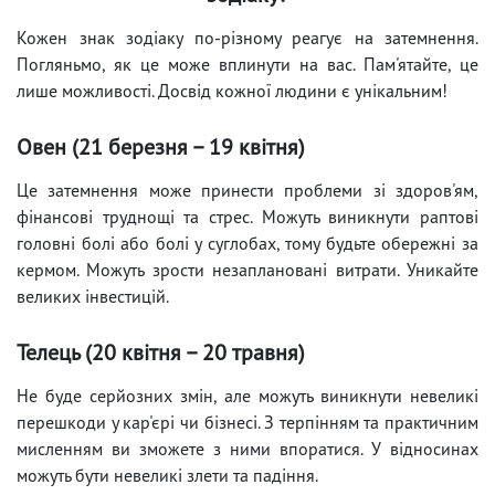
Кожен знак зодіаку по-різному реагує на затемнення.
Погляньмо, як це може вплинути на вас. Пам'ятайте, це
лише можливості. Досвід кожної людини є унікальним!
Овен (21 березня – 19 квітня)
Це затемнення може принести проблеми зі здоров'ям,
фінансові труднощі та стрес. Можуть виникнути раптові
головні болі або болі у суглобах, тому будьте обережні за
кермом. Можуть зрости незаплановані витрати. Уникайте
великих інвестицій.
Телець (20 квітня – 20 травня)
Не буде серйозних змін, але можуть виникнути невеликі
перешкоди у кар'єрі чи бізнесі. З терпінням та практичним
мисленням ви зможете з ними впоратися. У відносинах
можуть бути невеликі злети та падіння.