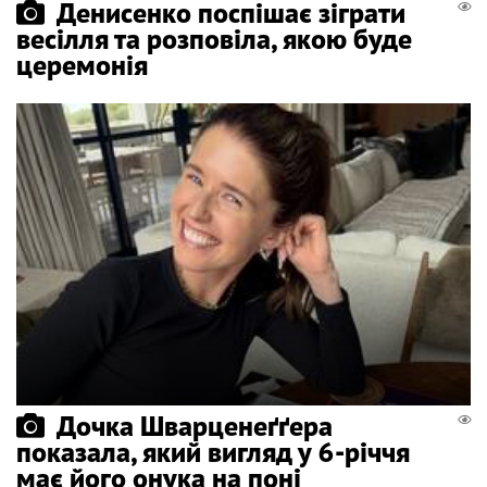
Денисенко поспішає зіграти
весілля та розповіла, якою буде
церемонія
Дочка Шварценеґґера
показала, який вигляд у 6-річчя
має його онука на поні