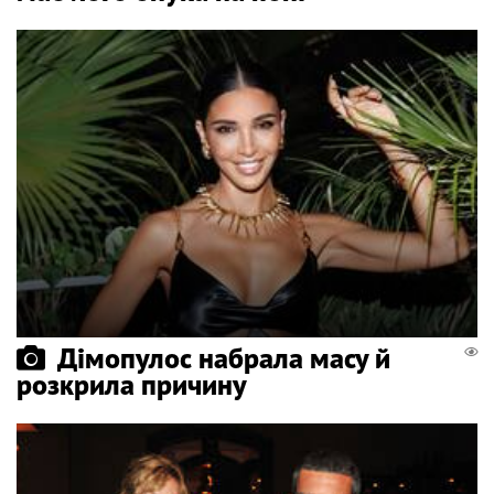
Дімопулос набрала масу й
розкрила причину