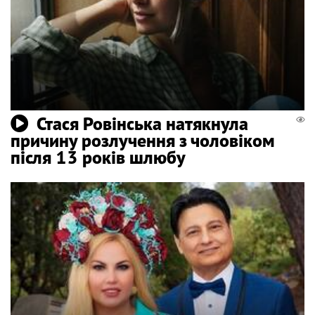
Стася Ровінська натякнула
причину розлучення з чоловіком
після 13 років шлюбу