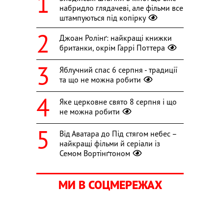
набридло глядачеві, але фільми все
штампуються під копірку
Джоан Ролінґ: найкращі книжки
британки, окрім Гаррі Поттера
Яблучний спас 6 серпня - традиції
та що не можна робити
Яке церковне свято 8 серпня і що
не можна робити
Від Аватара до Під стягом небес –
найкращі фільми й серіали із
Семом Вортінґтоном
МИ В СОЦМЕРЕЖАХ