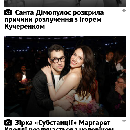
Санта Дімопулос розкрила
причини розлучення з Ігорем
Кучеренком
Зірка «Субстанції» Маргарет
Кволлі розлучається з чоловіком