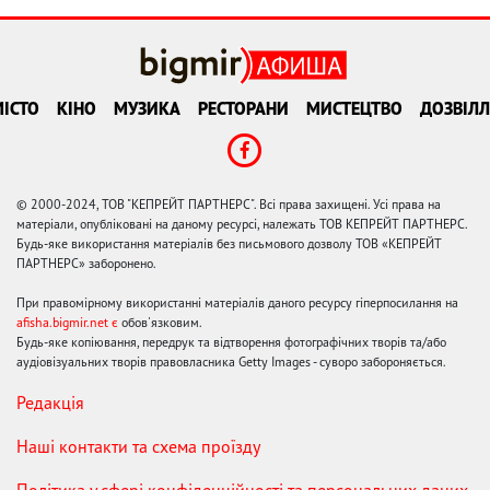
ІСТО
КІНО
МУЗИКА
РЕСТОРАНИ
МИСТЕЦТВО
ДОЗВІЛЛ
© 2000-2024, ТОВ "КЕПРЕЙТ ПАРТНЕРС". Всі права захищені. Усі права на
матеріали, опубліковані на даному ресурсі, належать ТОВ КЕПРЕЙТ ПАРТНЕРС.
Будь-яке використання матеріалів без письмового дозволу ТОВ «КЕПРЕЙТ
ПАРТНЕРС» заборонено.
При правомірному використанні матеріалів даного ресурсу гіперпосилання на
afisha.bigmir.net є
обов'язковим.
Будь-яке копіювання, передрук та відтворення фотографічних творів та/або
аудіовізуальних творів правовласника Getty Images - суворо забороняється.
Редакція
Наші контакти та схема проїзду
Політика у сфері конфіденційності та персональних даних