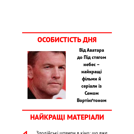
ОСОБИСТІСТЬ ДНЯ
Від Аватара
до Під стягом
небес –
найкращі
фільми й
серіали із
Семом
Вортінґтоном
НАЙКРАЩІ МАТЕРІАЛИ
Злодійські штампи в кіно: що вже