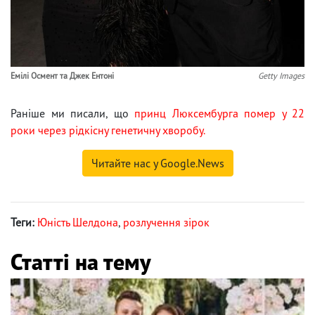
Емілі Осмент та Джек Ентоні
Getty Images
Раніше ми писали, що
принц Люксембурга помер у 22
роки через рідкісну генетичну хворобу.
Читайте нас у Google.News
Теги:
Юність Шелдона
,
розлучення зірок
Статті на тему