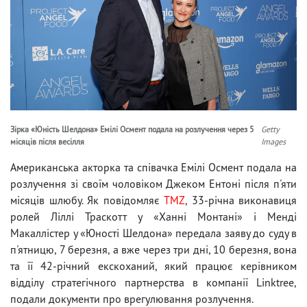
Зірка «Юність Шелдона» Емілі Осмент подала на розлучення через 5
Getty
місяців після весілля
Images
Американська акторка та співачка Емілі Осмент подала на
розлучення зі своїм чоловіком Джеком Ентоні після п'яти
місяців шлюбу. Як повідомляє
TMZ
, 33-річна виконавиця
ролей Ліллі Траскотт у «Ханні Монтані» і Менді
Макаллістер у «Юності Шелдона» передала заяву до суду в
п'ятницю, 7 березня, а вже через три дні, 10 березня, вона
та її 42-річний екскоханий, який працює керівником
відділу стратегічного партнерства в компанії Linktree,
подали документи про врегулювання розлучення.