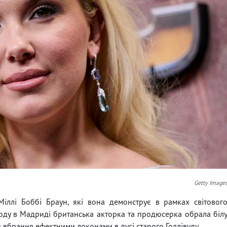
Getty Image
іллі Боббі Браун, які вона демонструє в рамках світовог
ходу в Мадриді британська акторка та продюсерка обрала біл
вбрання ефектними локонами в дусі старого Голлівуду.