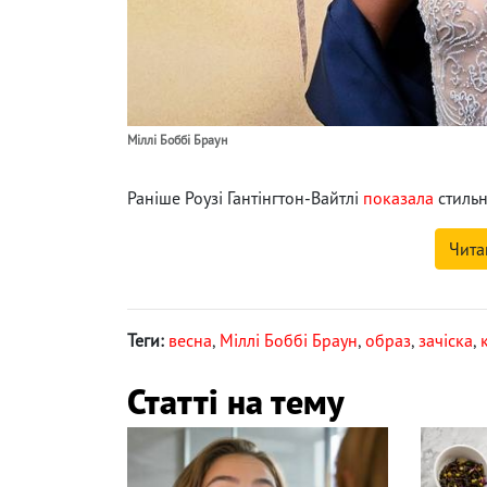
Міллі Боббі Браун
Раніше Роузі Гантінгтон-Вайтлі
показала
стильн
Чита
Теги:
весна
,
Міллі Боббі Браун
,
образ
,
зачіска
,
Статті на тему