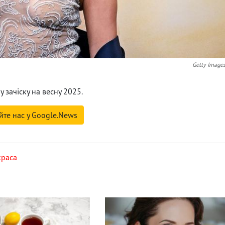
Getty Image
у зачіску на весну 2025.
йте нас у Google.News
краса