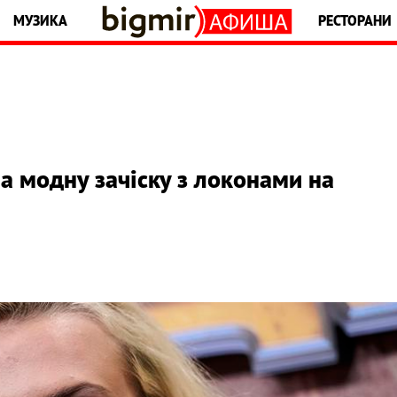
МУЗИКА
РЕСТОРАНИ
а модну зачіску з локонами на