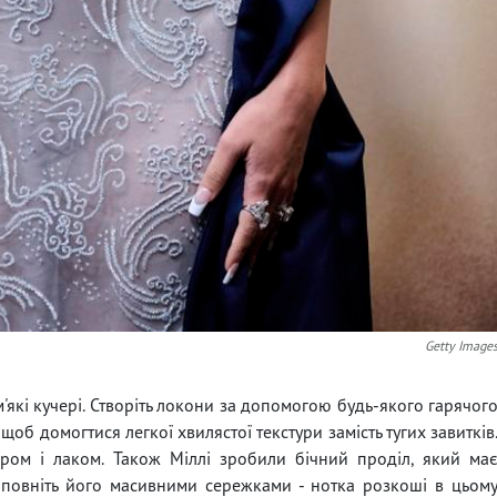
Getty Image
 м'які кучері. Створіть локони за допомогою будь-якого гарячог
 щоб домогтися легкої хвилястої текстури замість тугих завитків
зером і лаком. Також Міллі зробили бічний проділ, який ма
оповніть його масивними сережками - нотка розкоші в цьом