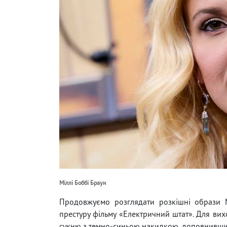
Міллі Боббі Браун
Продовжуємо розглядати розкішні образи М
престуру фільму «Електричний штат». Для ви
сукню з темно-синьою накидкою, доповнивши 