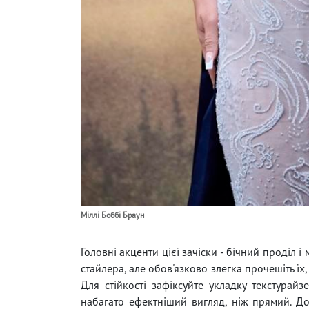
Міллі Боббі Браун
Головні акценти цієї зачіски - бічний проділ і
стайлера, але обов'язково злегка прочешіть їх,
Для стійкості зафіксуйте укладку текстурай
набагато ефектніший вигляд, ніж прямий. Д