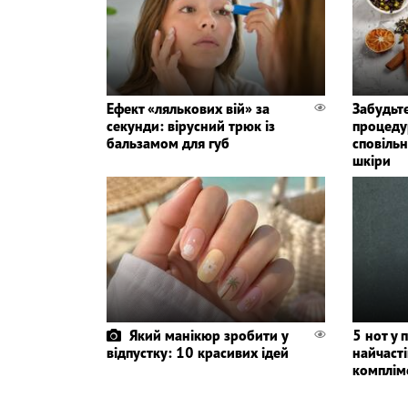
Ефект «лялькових вій» за
Забудьте
секунди: вірусний трюк із
процедур
бальзамом для губ
сповіль
шкіри
Який манікюр зробити у
5 нот у 
відпустку: 10 красивих ідей
найчаст
комплім