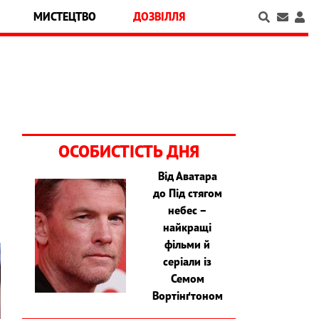
МИСТЕЦТВО
ДОЗВІЛЛЯ
ОСОБИСТІСТЬ ДНЯ
Від Аватара
до Під стягом
небес –
найкращі
фільми й
серіали із
Семом
Вортінґтоном