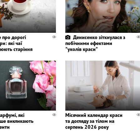
 про дорогі
Денисенко зіткнулася з
и: які чаї
побічними ефектами
нюють старіння
"уколів краси"
парфумі, які
Місячний календар краси
іше викликають
та догляду за тілом на
енти
серпень 2026 року