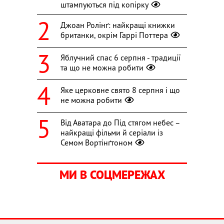
штампуються під копірку
Джоан Ролінґ: найкращі книжки
британки, окрім Гаррі Поттера
Яблучний спас 6 серпня - традиції
та що не можна робити
Яке церковне свято 8 серпня і що
не можна робити
Від Аватара до Під стягом небес –
найкращі фільми й серіали із
Семом Вортінґтоном
МИ В СОЦМЕРЕЖАХ