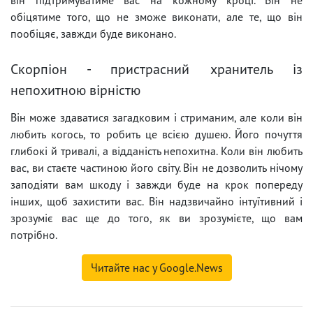
обіцятиме того, що не зможе виконати, але те, що він
пообіцяє, завжди буде виконано.
Скорпіон - пристрасний хранитель із
непохитною вірністю
Він може здаватися загадковим і стриманим, але коли він
любить когось, то робить це всією душею. Його почуття
глибокі й тривалі, а відданість непохитна. Коли він любить
вас, ви стаєте частиною його світу. Він не дозволить нічому
заподіяти вам шкоду і завжди буде на крок попереду
інших, щоб захистити вас. Він надзвичайно інтуїтивний і
зрозуміє вас ще до того, як ви зрозумієте, що вам
потрібно.
Читайте нас у Google.News