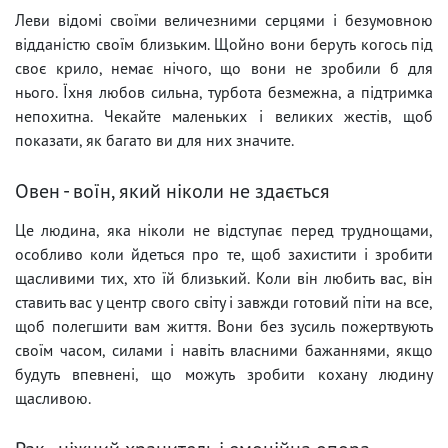
Леви відомі своїми величезними серцями і безумовною
відданістю своїм близьким. Щойно вони беруть когось під
своє крило, немає нічого, що вони не зробили б для
нього. Їхня любов сильна, турбота безмежна, а підтримка
непохитна. Чекайте маленьких і великих жестів, щоб
показати, як багато ви для них значите.
Овен - воїн, який ніколи не здається
Це людина, яка ніколи не відступає перед труднощами,
особливо коли йдеться про те, щоб захистити і зробити
щасливими тих, хто їй близький. Коли він любить вас, він
ставить вас у центр свого світу і завжди готовий піти на все,
щоб полегшити вам життя. Вони без зусиль пожертвують
своїм часом, силами і навіть власними бажаннями, якщо
будуть впевнені, що можуть зробити кохану людину
щасливою.