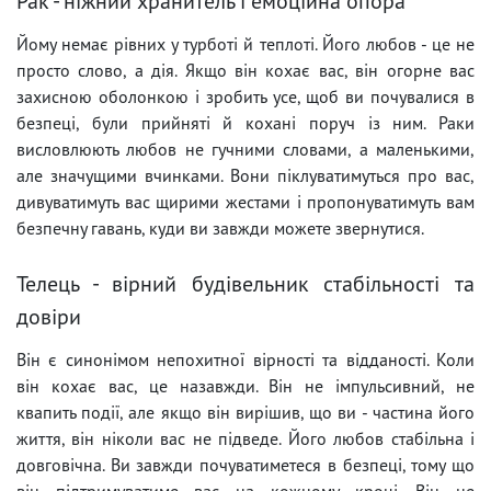
Рак - ніжний хранитель і емоційна опора
Йому немає рівних у турботі й теплоті. Його любов - це не
просто слово, а дія. Якщо він кохає вас, він огорне вас
захисною оболонкою і зробить усе, щоб ви почувалися в
безпеці, були прийняті й кохані поруч із ним. Раки
висловлюють любов не гучними словами, а маленькими,
але значущими вчинками. Вони піклуватимуться про вас,
дивуватимуть вас щирими жестами і пропонуватимуть вам
безпечну гавань, куди ви завжди можете звернутися.
Телець - вірний будівельник стабільності та
довіри
Він є синонімом непохитної вірності та відданості. Коли
він кохає вас, це назавжди. Він не імпульсивний, не
квапить події, але якщо він вирішив, що ви - частина його
життя, він ніколи вас не підведе. Його любов стабільна і
довговічна. Ви завжди почуватиметеся в безпеці, тому що
він підтримуватиме вас на кожному кроці. Він не