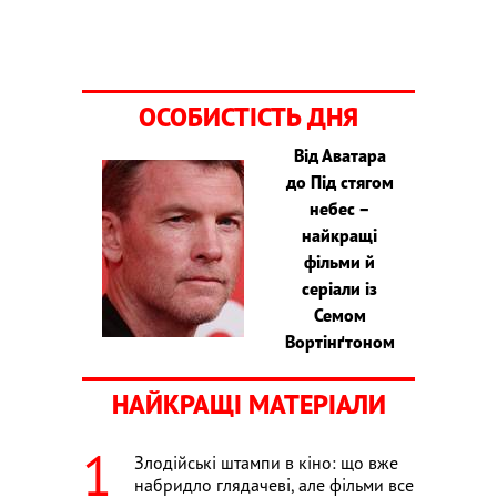
ОСОБИСТІСТЬ ДНЯ
Від Аватара
до Під стягом
небес –
найкращі
фільми й
серіали із
Семом
Вортінґтоном
НАЙКРАЩІ МАТЕРІАЛИ
Злодійські штампи в кіно: що вже
набридло глядачеві, але фільми все