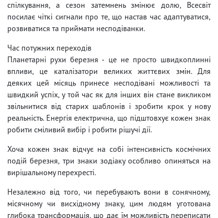
спілкування, а сезон затемнень змінює долю, Всесвіт
посилає чіткі сигнали про те, що настав час адаптуватися,
розвиватися та приймати несподіванки.
Час потужних переходів
Планетарні рухи березня - це не просто швидкоплинні
впливи, це каталізатори великих життєвих змін. Для
деяких цей місяць принесе несподівані можливості та
швидкий успіх, у той час як для інших він стане викликом
звільнитися від старих шаблонів і зробити крок у нову
реальність. Енергія електрична, що підштовхує кожен знак
робити сміливий вибір і робити рішучі дії.
Хоча кожен знак відчує на собі інтенсивність космічних
подій березня, три знаки зодіаку особливо опиняться на
вирішальному перехресті.
Незалежно від того, чи перебувають вони в сонячному,
місячному чи висхідному знаку, цим людям уготована
глибока трансформація, що дає їм можливість переписати