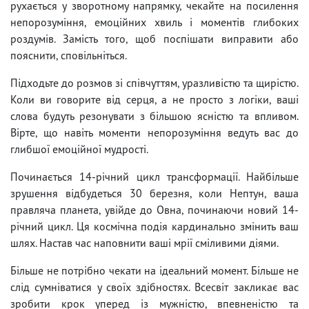
рухається у зворотному напрямку, чекайте на посилення
непорозуміння, емоційних хвиль і моментів глибоких
роздумів. Замість того, щоб поспішати виправити або
пояснити, сповільніться.
Підходьте до розмов зі співчуттям, уразливістю та щирістю.
Коли ви говорите від серця, а не просто з логіки, ваші
слова будуть резонувати з більшою ясністю та впливом.
Вірте, що навіть моменти непорозуміння ведуть вас до
глибшої емоційної мудрості.
Починається 14-річний цикл трансформації. Найбільше
зрушення відбудеться 30 березня, коли Нептун, ваша
правляча планета, увійде до Овна, починаючи новий 14-
річний цикл. Ця космічна подія кардинально змінить ваш
шлях. Настав час наповнити ваші мрії сміливими діями.
Більше не потрібно чекати на ідеальний момент. Більше не
слід сумніватися у своїх здібностях. Всесвіт закликає вас
зробити крок уперед із мужністю, впевненістю та