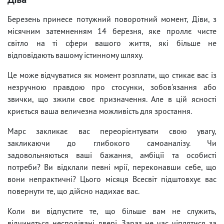
Березень принесе потужний поворотний момент, Діви, з
місячним затемненням 14 березня, яке проллє чисте
світло на ті сфери вашого життя, які більше не
відповідають вашому істинному шляху.
Це може відчуватися як момент розплати, що стикає вас із
незручною правдою про стосунки, зобов'язання або
звички, що зжили своє призначення. Але в цій ясності
криється ваша величезна можливість для зростання.
Марс закликає вас переорієнтувати свою увагу,
закликаючи до глибокого самоаналізу. Чи
задовольняються ваші бажання, амбіції та особисті
потреби? Ви відклали певні мрії, переконавши себе, що
вони непрактичні? Цього місяця Всесвіт підштовхує вас
повернути те, що дійсно надихає вас.
Коли ви відпустите те, що більше вам не служить,
відчиняться несподівані двері. Зараз не час чіплятися за