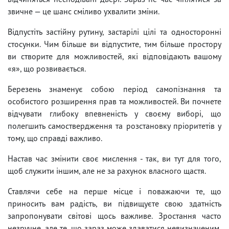
звичне — це шанс сміливо ухвалити зміни.
Відпустіть застійну рутину, застарілі цілі та односторонні
стосунки. Чим більше ви відпустите, тим більше простору
ви створите для можливостей, які відповідають вашому
«я», що розвивається.
Березень знаменує собою період самопізнання та
особистого розширення прав та можливостей. Ви почнете
відчувати глибоку впевненість у своєму виборі, що
полегшить самоствердження та розстановку пріоритетів у
тому, що справді важливо.
Настав час змінити своє мислення - так, ви тут для того,
щоб служити іншим, але не за рахунок власного щастя.
Ставлячи себе на перше місце і поважаючи те, що
приносить вам радість, ви підвищуєте свою здатність
запропонувати світові щось важливе. Зростання часто
незручне, але те, що зараз може здаватися невизначеним,