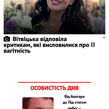
Вітвіцька відповіла
критикам, які висловилися про її
вагітність
ОСОБИСТІСТЬ ДНЯ
Від Аватара
до Під стягом
небес –