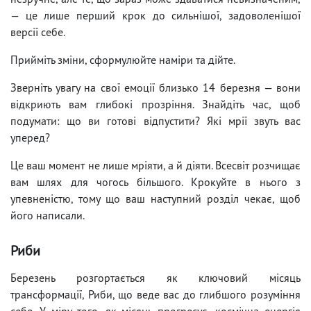
— це лише перший крок до сильнішої, задоволенішої
версії себе.
Прийміть зміни, сформулюйте наміри та дійте.
Зверніть увагу на свої емоції близько 14 березня — вони
відкриють вам глибокі прозріння. Знайдіть час, щоб
подумати: що ви готові відпустити? Які мрії звуть вас
уперед?
Це ваш момент не лише мріяти, а й діяти. Всесвіт розчищає
вам шлях для чогось більшого. Крокуйте в нього з
упевненістю, тому що ваш наступний розділ чекає, щоб
його написали.
Риби
Березень розгортається як ключовий місяць
трансформації, Риби, що веде вас до глибшого розуміння
себе. У міру того, як місяць прогресує, космічна енергія