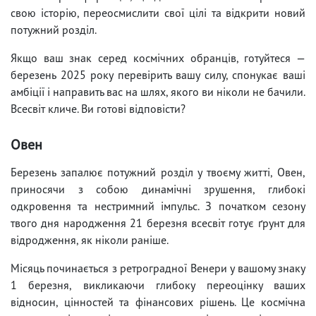
свою історію, переосмислити свої цілі та відкрити новий
потужний розділ.
Якщо ваш знак серед космічних обранців, готуйтеся —
березень 2025 року перевірить вашу силу, спонукає ваші
амбіції і направить вас на шлях, якого ви ніколи не бачили.
Всесвіт кличе. Ви готові відповісти?
Овен
Березень запалює потужний розділ у твоєму житті, Овен,
приносячи з собою динамічні зрушення, глибокі
одкровення та нестримний імпульс. З початком сезону
твого дня народження 21 березня всесвіт готує ґрунт для
відродження, як ніколи раніше.
Місяць починається з ретроградної Венери у вашому знаку
1 березня, викликаючи глибоку переоцінку ваших
відносин, цінностей та фінансових рішень. Це космічна