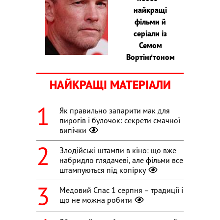
найкращі
фільми й
серіали із
Семом
Вортінґтоном
НАЙКРАЩІ МАТЕРІАЛИ
Як правильно запарити мак для
пирогів і булочок: секрети смачної
випічки
Злодійські штампи в кіно: що вже
набридло глядачеві, але фільми все
штампуються під копірку
Медовий Спас 1 серпня – традиції і
що не можна робити