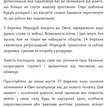
детоксикація, яка підштовхує вас до звільнення від усього,
що більше не слугує вашому зростанню. Старі шаблони
будуть розкриті і ви відчуєте сильне бажання переглянути
те, що дійсно вас задовольняє.
3 березня Меркурій входить до Овна, заряджаючи ваші
думки, слова та амбіції. Впевненість злітає і ідеї течуть без
зусиль. Але як тільки ви набираєте обертів, 14 березня
з'являється ретроградний Меркурій, приносячи із собою
затримки, сумніви та потребу у роздумах.
Замість поспішати, зараз саме час уточнити своє бачення,
скоригувати стратегії і звільнитися від мислення, що
обмежує.
Приготуйтеся до зміни життя 29 березня, коли сонячне
затемнення в Овні катапультує вас до нового початку. Цей
момент – космічний дзвінок, який закликає вас повністю
увійти у свою силу. Будь то кар'єрний крок, особисте
переосмислення або важливе життєве рішення, всесвіт