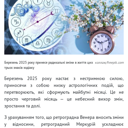
Березень 2025 року принесе радикальні зміни в життя цих
коллаж/freepik.com
трьох знаків зодіаку
Березень 2025 року настає з нестримною силою,
приносячи з собою низку астрологічних подій, що
перетворюють, які сформують майбутні місяці. Це не
просто черговий місяць — це небесний вихор змін,
зростання та долі.
З урахуванням того, що ретроградна Венера вносить зміни
у відносини, ретроградний Меркурій ускладнює