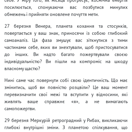
посилюється, спонукаючи вас позбутися минулих
обмежень і прийняти оновлене почуття мети.
27 березня Венера, планета кохання та стосунків,
повертається у ваш знак, приносячи із собою глибокий
самоаналіз. Ця фаза змушує вас зіткнутися з тими
частинами себе, яких ви знехтували, щоб пристосуватися
до інших. Ви надто багато пожертвували своєю
індивідуальністю? Ви пішли на компроміс на шкоду
власному щастю?
Нині саме час повернути собі свою ідентичність. Що має
змінитись, щоб ви повністю розцвіли? Це ваш момент
перевизначити свої межі та вступити у відносини, які
живлять ваше справжнє «я», а не вимагають
самопожертви.
29 березня Меркурій ретроградний у Рибах, викликаючи
глибокі внутрішні зміни. З планетою спілкування, що