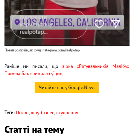
Потап розповів, як схуд instagram.com/realpotap
Раніше ми писали, що
зірка «Рятувальників Малібу»
Памела Бах вчинила суїцид.
Читайте нас у Google.News
Теги:
Потап
,
шоу-бізнес
,
схуднення
Статті на тему