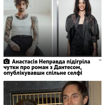
Анастасія Неправда підігріла
чутки про роман з Дантесом,
опублікувавши спільне селфі