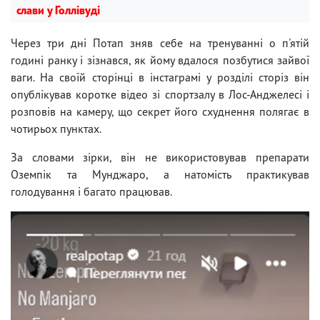
слави у Голлівуді
Через три дні Потап зняв себе на тренуванні о п'ятій
годині ранку і зізнався, як йому вдалося позбутися зайвої
ваги. На своїй сторінці в інстаграмі у розділі сторіз він
опублікував коротке відео зі спортзалу в Лос-Анджелесі і
розповів на камеру, що секрет його схуднення полягає в
чотирьох пунктах.
За словами зірки, він не використовував препарати
Оземпік та Мунджаро, а натомість практикував
голодування і багато працював.