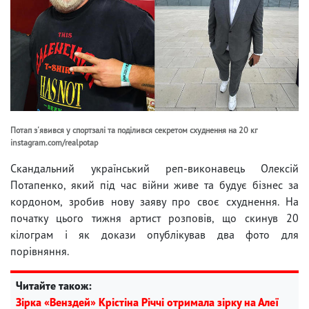
Потап з'явився у спортзалі та поділився секретом схуднення на 20 кг
instagram.com/realpotap
Скандальний український реп-виконавець Олексій
Потапенко, який під час війни живе та будує бізнес за
кордоном, зробив нову заяву про своє схуднення. На
початку цього тижня артист розповів, що скинув 20
кілограм і як докази опублікував два фото для
порівняння.
Читайте також:
Зірка «Венздей» Крістіна Річчі отримала зірку на Алеї