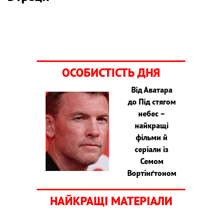
ОСОБИСТІСТЬ ДНЯ
Від Аватара
до Під стягом
небес –
найкращі
фільми й
серіали із
Семом
Вортінґтоном
НАЙКРАЩІ МАТЕРІАЛИ