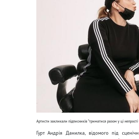
Артисти закликали підписників "триматися разом у ці непрості 
Гурт Андрія Данилка, відомого під сценіч