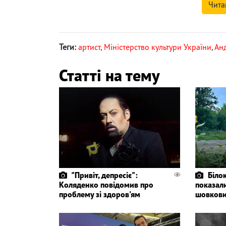
Чита
Теги:
артист
,
Міністерство культури України
,
Ан
Статті на тему
"Привіт, депресіє":
Біло
Коляденко повідомив про
показали
проблему зі здоров'ям
шовкови