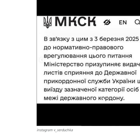
instagram v_serduchka