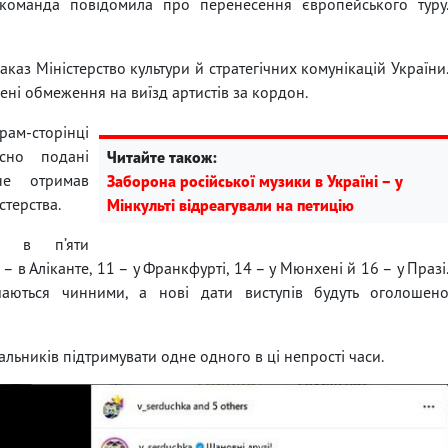
 команда повідомила про перенесення європейського туру
аз Міністерство культури й стратегічних комунікацій України
ені обмеження на виїзд артистів за кордон.
рам-сторінці
сно подані
Читайте також:
не отримав
Заборона російської музики в Україні – у
істерства.
Мінкульті відреагували на петицію
ся в п’яти
– в Аліканте, 11 – у Франкфурті, 14 – у Мюнхені й 16 – у Празі
аються чинними, а нові дати виступів будуть оголошен
льників підтримувати одне одного в ці непрості часи.