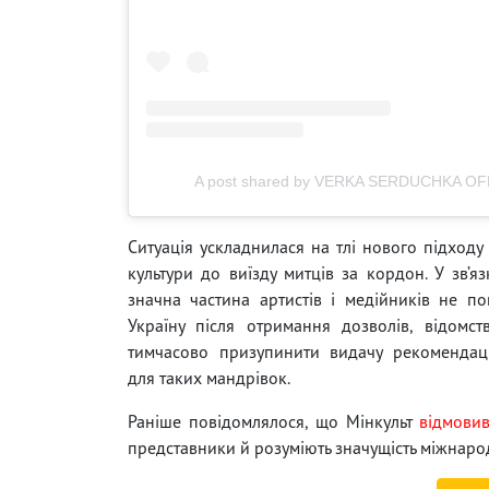
A post shared by VERKA SERDUCHKA OFF
Ситуація ускладнилася на тлі нового підходу 
культури до виїзду митців за кордон. У зв’яз
значна частина артистів і медійників не по
Україну після отримання дозволів, відомс
тимчасово призупинити видачу рекомендаці
для таких мандрівок.
Раніше повідомлялося, що Мінкульт
відмови
представники й розуміють значущість міжнарод