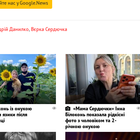
йте нас у Google.News
дрій Данилко
,
Вєрка Сердючка
конь із онукою
«Мама Сердючки» Інна
 язики після
Білоконь показала рідкісні
ці
фото з чоловіком та 2-
річною онукою