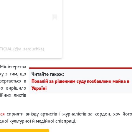
ICIAL (@v_serduchka)
Міністерства
ку з тим, що
Читайте також:
вертається в
Повалій за рішенням суду позбавлено майна в
тво вирішило
Україні
йних листів
вся
сприяти виїзду артистів і журналістів за кордон, хоч йог
ної культурної й медійної співпраці.