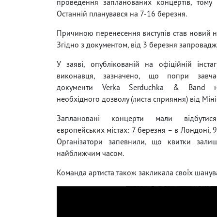
проведення запланованих концертів, тому
Останній планувався на 7-16 березня.
Причиною перенесення виступів став новий нак
Згідно з документом, від 3 березня запровадж
У заяві, опублікованій на офіційній інстаг
виконавця, зазначено, що попри завча
документи Verka Serduchka & Band 
необхідного дозволу (листа сприяння) від Мін
Заплановані концерти мали відбути
європейських містах: 7 березня – в Лондоні, 9 
Організатори запевнили, що квитки залиш
найближчим часом.
Команда артиста також закликала своїх шанува