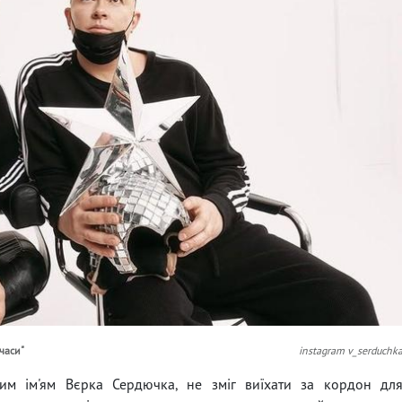
часи"
instagram v_serduchk
ним ім'ям Вєрка Сердючка, не зміг виїхати за кордон дл