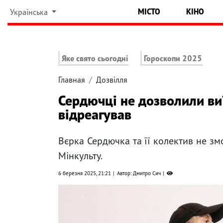
МІСТО
КІНО
Українська
Яке свято сьогодні
Гороскопи 2025
Главная
Дозвілля
Сердючці не дозволили ви
відреагував
Вєрка Сердючка та її колектив не зм
Мінкульту.
6 березня 2025, 21:21
Автор: Дмитро Сич