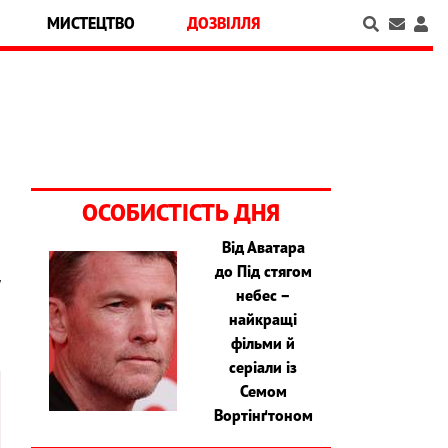
МИСТЕЦТВО
ДОЗВІЛЛЯ
ОСОБИСТІСТЬ ДНЯ
Від Аватара
до Під стягом
у
небес –
найкращі
фільми й
серіали із
Семом
Вортінґтоном