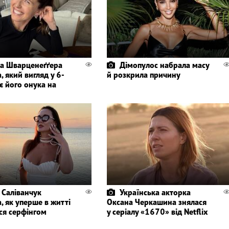
а Шварценеґґера
Дімопулос набрала масу
, який вигляд у 6-
й розкрила причину
є його онука на
 Саліванчук
Українська акторка
, як уперше в житті
Оксана Черкашина знялася
ся серфінгом
у серіалу «1670» від Netflix