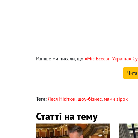
Раніше ми писали, що
«Міс Всесвіт Україна» С
Чита
Теги:
Леся Нікітюк
,
шоу-бізнес
,
мами зірок
Статті на тему