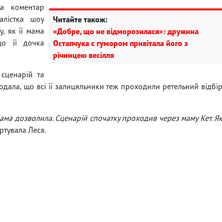
ла коментар
алістка шоу
Читайте також:
, як її мама
«Добре, що не відморозилася»: дружина
що її дочка
Остапчука с гумором привітала його з
річницею весілля
 сценарій та
одала, що всі її залицяльники теж проходили ретельний відбі
ама дозволила. Сценарій спочатку проходив через маму Кет. Я
ртувала Леся.