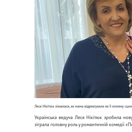
Леся Нікітюк зізналася, як мама відреагувала на її оголену сце
Українська ведуча Леся Нікітюк зробила нов
зіграла головну роль у романтичній комедії «П