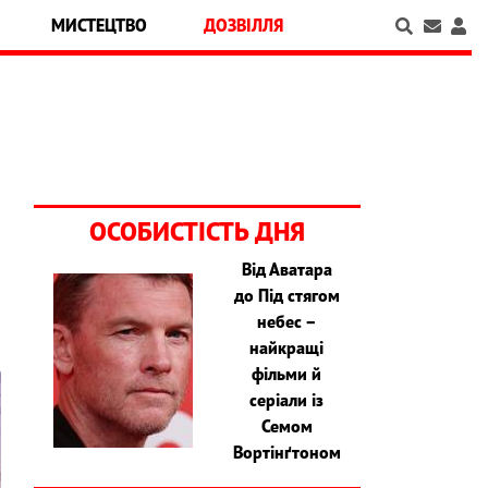
МИСТЕЦТВО
ДОЗВІЛЛЯ
ОСОБИСТІСТЬ ДНЯ
Від Аватара
до Під стягом
небес –
найкращі
фільми й
серіали із
Семом
Вортінґтоном