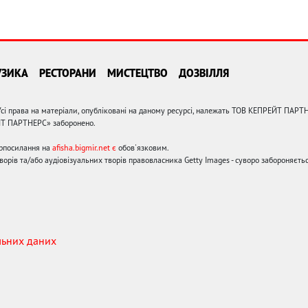
УЗИКА
РЕСТОРАНИ
МИСТЕЦТВО
ДОЗВІЛЛЯ
сі права на матеріали, опубліковані на даному ресурсі, належать ТОВ КЕПРЕЙТ ПАРТ
ЙТ ПАРТНЕРС» заборонено.
ерпосилання на
afisha.bigmir.net є
обов'язковим.
орів та/або аудіовізуальних творів правовласника Getty Images - суворо забороняєтьс
льних даних