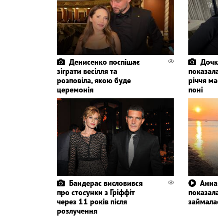
Денисенко поспішає
Дочк
зіграти весілля та
показала
розповіла, якою буде
річчя ма
церемонія
поні
Бандерас висловився
Анна
про стосунки з Гріффіт
показала
через 11 років після
займала
розлучення