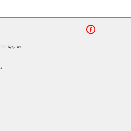
НЕРС. Будь-яке
я.