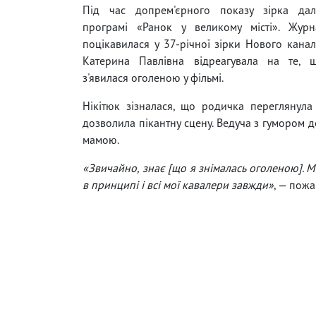
Під час допрем'єрного показу зірка да
програмі «Ранок у великому місті». Журн
поцікавилася у 37-річної зірки Нового каналу
Катерина Павлівна відреагувала на те, 
з'явилася оголеною у фільмі.
Нікітюк зізналася, що родичка переглянула
дозволила пікантну сцену. Ведуча з гумором д
мамою.
«Звичайно, знає [що я знімалась оголеною]. М
в принципі і всі мої кавалери завжди»
, — пожа