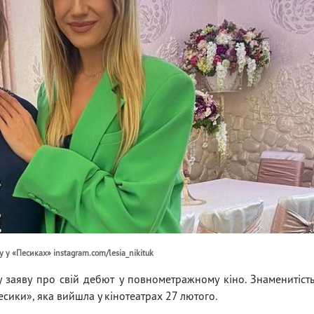
ну у «Песиках» instagram.com/lesia_nikituk
у заяву про свій дебют у повнометражному кіно. Знаменитіст
есики», яка вийшла у кінотеатрах 27 лютого.