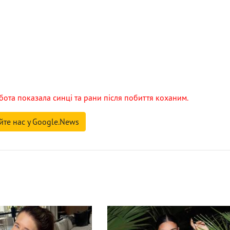
убота показала синці та рани після побиття коханим.
йте нас у Google.News