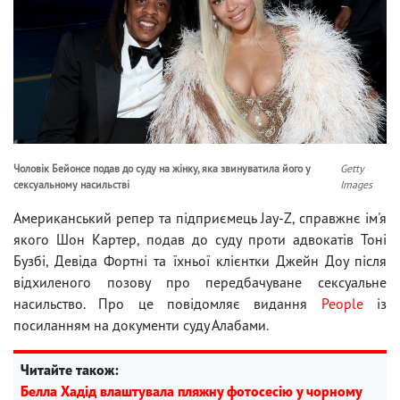
Чоловік Бейонсе подав до суду на жінку, яка звинуватила його у
Getty
сексуальному насильстві
Images
Американський репер та підприємець Jay-Z, справжнє ім'я
якого Шон Картер, подав до суду проти адвокатів Тоні
Бузбі, Девіда Фортні та їхньої клієнтки Джейн Доу після
відхиленого позову про передбачуване сексуальне
насильство. Про це повідомляє видання
People
із
посиланням на документи суду Алабами.
Читайте також:
Белла Хадід влаштувала пляжну фотосесію у чорному