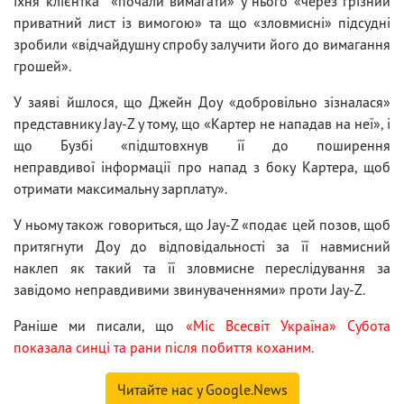
їхня клієнтка «почали вимагати» у нього «через грізний
приватний лист із вимогою» та що «зловмисні» підсудні
зробили «відчайдушну спробу залучити його до вимагання
грошей».
У заяві йшлося, що Джейн Доу «добровільно зізналася»
представнику Jay-Z у тому, що «Картер не нападав на неї», і
що Бузбі «підштовхнув її до поширення
неправдивої інформації про напад з боку Картера, щоб
отримати максимальну зарплату».
У ньому також говориться, що Jay-Z «подає цей позов, щоб
притягнути Доу до відповідальності за її навмисний
наклеп як такий та її зловмисне переслідування за
завідомо неправдивими звинуваченнями» проти Jay-Z.
Раніше ми писали, що
«Міс Всесвіт Україна» Субота
показала синці та рани після побиття коханим.
Читайте нас у Google.News