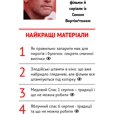
фільми й
серіали із
Семом
Вортінґтоном
НАЙКРАЩІ МАТЕРІАЛИ
Як правильно запарити мак для
пирогів і булочок: секрети смачної
випічки
Злодійські штампи в кіно: що вже
набридло глядачеві, але фільми все
штампуються під копірку
Медовий Спас 1 серпня – традиції і
що не можна робити
Яблучний спас 6 серпня - традиції
та що не можна робити