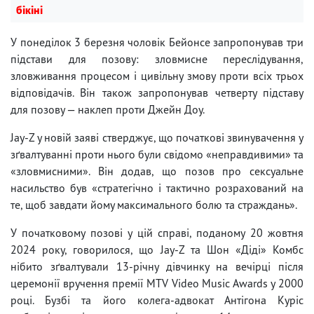
бікіні
У понеділок 3 березня чоловік Бейонсе запропонував три
підстави для позову: зловмисне переслідування,
зловживання процесом і цивільну змову проти всіх трьох
відповідачів. Він також запропонував четверту підставу
для позову — наклеп проти Джейн Доу.
Jay-Z у новій заяві стверджує, що початкові звинувачення у
зґвалтуванні проти нього були свідомо «неправдивими» та
«зловмисними». Він додав, що позов про сексуальне
насильство був «стратегічно і тактично розрахований на
те, щоб завдати йому максимального болю та страждань».
У початковому позові у цій справі, поданому 20 жовтня
2024 року, говорилося, що Jay-Z та Шон «Діді» Комбс
нібито зґвалтували 13-річну дівчинку на вечірці після
церемонії вручення премії MTV Video Music Awards у 2000
році. Бузбі та його колега-адвокат Антігона Куріс