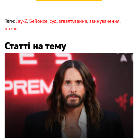
Теги:
Jay-Z
,
Бейонсе
,
суд
,
зґвалтування
,
звинувачення
,
позов
Статті на тему