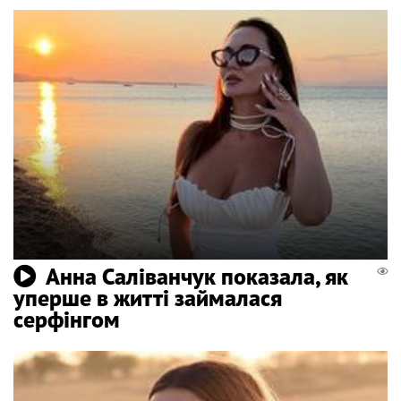
Анна Саліванчук показала, як
уперше в житті займалася
серфінгом