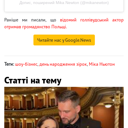
Допис, поширений Mika Newton (@mikanewton)
Раніше ми писали, що
відомий голлівудський актор
отримав громадянство Польщі.
Читайте нас у Google.News
Теги:
шоу-бізнес
,
день народження зірок
,
Міка Ньютон
Статті на тему