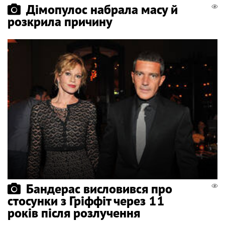
Дімопулос набрала масу й
розкрила причину
Бандерас висловився про
стосунки з Гріффіт через 11
років після розлучення