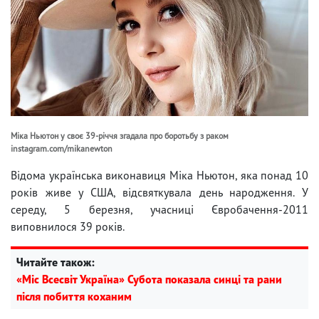
Міка Ньютон у своє 39-річчя згадала про боротьбу з раком
instagram.com/mikanewton
Відома українська виконавиця Міка Ньютон, яка понад 10
років живе у США, відсвяткувала день народження. У
середу, 5 березня, учасниці Євробачення-2011
виповнилося 39 років.
Читайте також:
«Міс Всесвіт Україна» Субота показала синці та рани
після побиття коханим