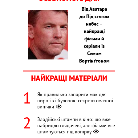
Від Аватара
до Під стягом
небес –
найкращі
фільми й
серіали із
Семом
Вортінґтоном
НАЙКРАЩІ МАТЕРІАЛИ
Як правильно запарити мак для
пирогів і булочок: секрети смачної
випічки
Злодійські штампи в кіно: що вже
набридло глядачеві, але фільми все
штампуються під копірку