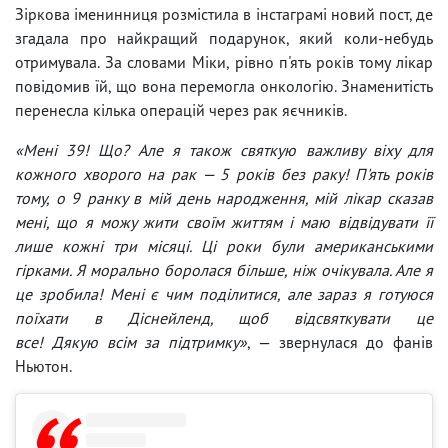
Зіркова іменинниця розмістила в інстаграмі новий пост, де
згадала про найкращий подарунок, який коли-небудь
отримувала. За словами Міки, рівно п'ять років тому лікар
повідомив їй, що вона перемогла онкологію. Знаменитість
перенесла кілька операцій через рак яєчників.
«Мені 39! Що? Але я також святкую важливу віху для
кожного хворого на рак — 5 років без раку! П'ять років
тому, о 9 ранку в мій день народження, мій лікар сказав
мені, що я можу жити своїм життям і маю відвідувати її
лише кожні три місяці. Ці роки були американськими
гірками. Я морально боролася більше, ніж очікувала. Але я
це зробила! Мені є чим поділитися, але зараз я готуюся
поїхати в Діснейленд, щоб відсвяткувати це
все! Дякую всім за підтримку»
, — звернулася до фанів
Ньютон.