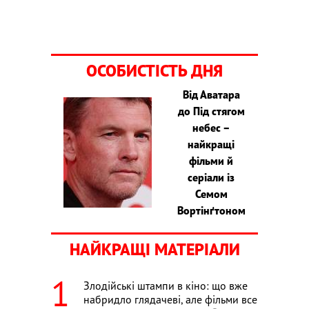
ОСОБИСТІСТЬ ДНЯ
Від Аватара
до Під стягом
небес –
найкращі
фільми й
серіали із
Семом
Вортінґтоном
НАЙКРАЩІ МАТЕРІАЛИ
Злодійські штампи в кіно: що вже
набридло глядачеві, але фільми все