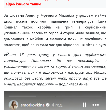
відео їхнього танцю
За словами Анни, у 7-річного Михайла упродовж майже
двох тижнів постійно підвищена температура. Сама
Кошмал також хворіла на грип із серйозними
ускладненнями легень та горла. Акторка мило заявила, що
домовилася з майбутнім малюком поки не поспішати з
пологами, щоб вона мала час для відновлення після вірусу.
«Йшов 13 день грипу, у малого досі підіймається
температура. Пропадала, бо теж перехворіла з
ускладненнями на легені та горло. З малям домовились,
що почекає, поки я відновлюсь і наберусь сил. Мишко
обійшовся без цього, легені чисті, просто вірус все ще
мучить, набралися терпіння»
, — поділилася Анна.