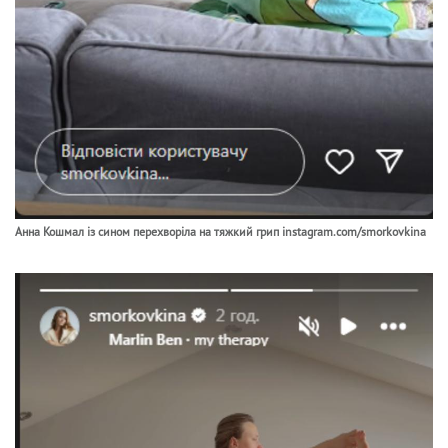
Анна Кошмал із сином перехворіла на тяжкий грип instagram.com/smorkovkina