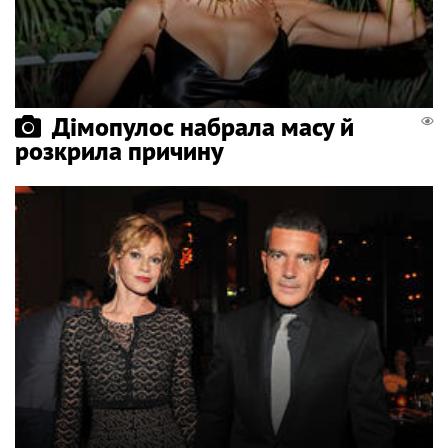
Дімопулос набрала масу й
розкрила причину