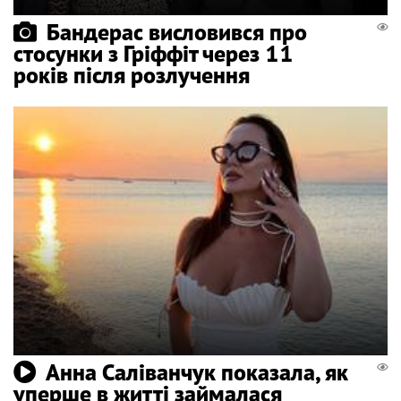
Бандерас висловився про
стосунки з Гріффіт через 11
років після розлучення
Анна Саліванчук показала, як
уперше в житті займалася