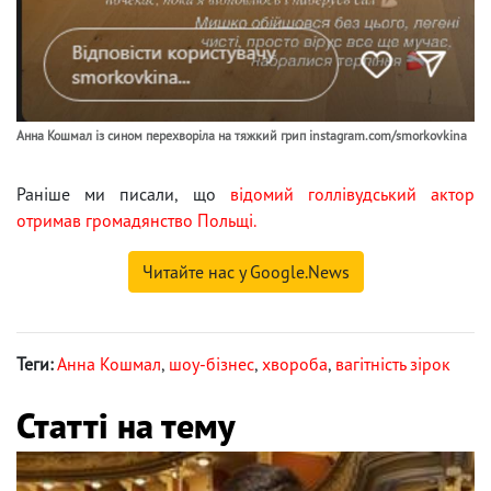
Анна Кошмал із сином перехворіла на тяжкий грип instagram.com/smorkovkina
Раніше ми писали, що
відомий голлівудський актор
отримав громадянство Польщі.
Читайте нас у Google.News
Теги:
Анна Кошмал
,
шоу-бізнес
,
хвороба
,
вагітність зірок
Статті на тему