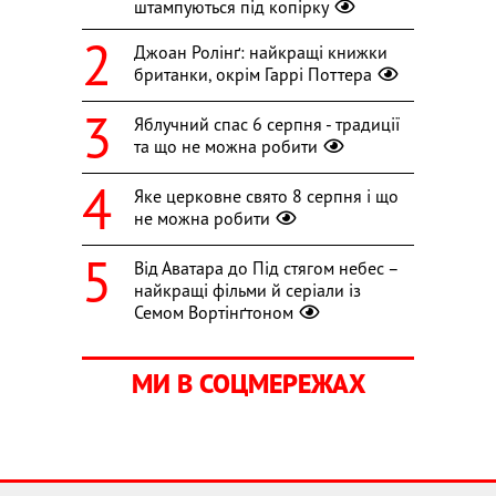
штампуються під копірку
Джоан Ролінґ: найкращі книжки
британки, окрім Гаррі Поттера
Яблучний спас 6 серпня - традиції
та що не можна робити
Яке церковне свято 8 серпня і що
не можна робити
Від Аватара до Під стягом небес –
найкращі фільми й серіали із
Семом Вортінґтоном
МИ В СОЦМЕРЕЖАХ