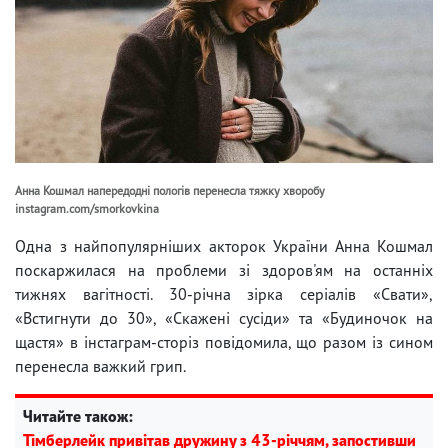
Анна Кошмал напередодні пологів перенесла тяжку хворобу
instagram.com/smorkovkina
Одна з найпопулярніших акторок України Анна Кошмал
поскаржилася на проблеми зі здоров'ям на останніх
тижнях вагітності. 30-річна зірка серіалів «Свати»,
«Встигнути до 30», «Скажені сусіди» та «Будиночок на
щастя» в інстаграм-сторіз повідомила, що разом із сином
перенесла важкий грип.
Читайте також:
Тімберлейк привітав дружину з 43-річчям, запостивши