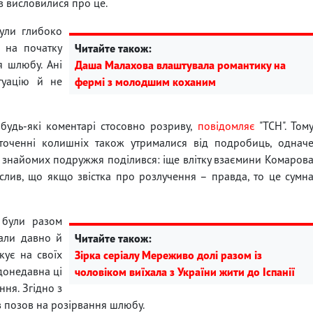
в висловилися про це.
були глибоко
 на початку
Читайте також:
я шлюбу. Ані
Даша Малахова влаштувала романтику на
туацію й не
фермі з молодшим коханим
будь-які коментарі стосовно розриву,
повідомляє
"ТСН". Том
оточенні колишніх також утрималися від подробиць, однач
і знайомих подружжя поділився: іще влітку взаємини Комаров
слив, що якщо звістка про розлучення – правда, то це сумн
 були разом
вали давно й
Читайте також:
кує на своїх
Зірка серіалу Мереживо долі разом із
донедавна ці
чоловіком виїхала з України жити до Іспанії
ня. Згідно з
в позов на розірвання шлюбу.