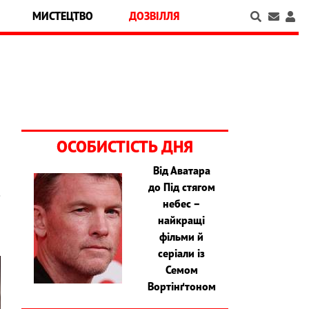
МИСТЕЦТВО
ДОЗВІЛЛЯ
ОСОБИСТІСТЬ ДНЯ
Від Аватара
до Під стягом
е
небес –
найкращі
фільми й
серіали із
Семом
Вортінґтоном