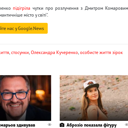
еренко
підігріла
чутки про розлучення з Дмитром Комарови
нтичніше місто у світі".
йте нас у Google.News
життя
,
стосунки
,
Олександра Кучеренко
,
особисте життя зірок
марьов здивував
Аброзіо показала фігуру