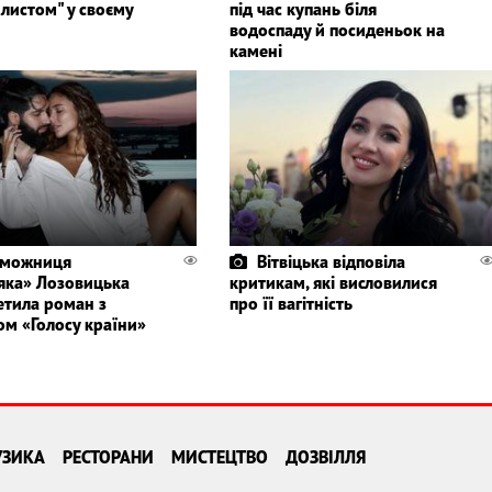
листом" у своєму
під час купань біля
водоспаду й посиденьок на
камені
еможниця
Вітвіцька відповіла
яка» Лозовицька
критикам, які висловилися
етила роман з
про її вагітність
ом «Голосу країни»
УЗИКА
РЕСТОРАНИ
МИСТЕЦТВО
ДОЗВІЛЛЯ