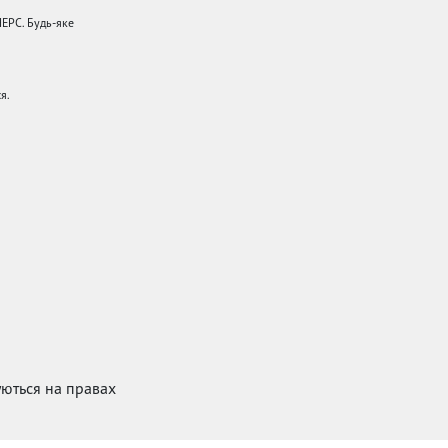
НЕРС. Будь-яке
я.
куються на правах