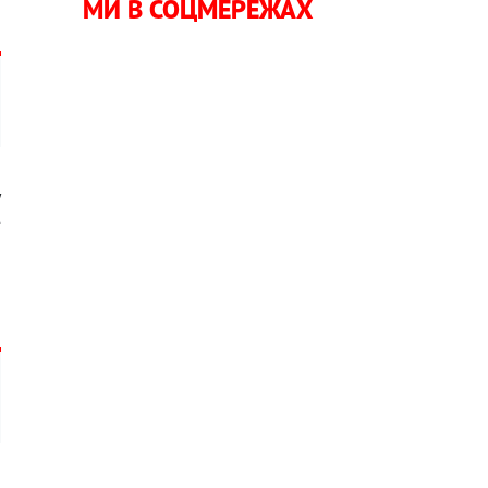
МИ В СОЦМЕРЕЖАХ
у
е
а
а