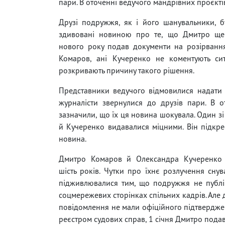
пари. В оточенні ведучого мандрівних проєкті
Друзі подружжя, як і його шанувальники, 
здивовані новиною про те, що Дмитро ще
нового року подав документи на розірванн
Комаров, ані Кучеренко не коментують си
розкривають причину такого рішення.
Представники ведучого відмовилися надати 
журналісти звернулися до друзів пари. В 
зазначили, що їх ця новина шокувала. Один з
й Кучеренко видавалися міцними. Він підкре
новина.
Дмитро Комаров й Олександра Кучеренко
шість років. Чутки про їхнє розлучення сну
підживлювалися тим, що подружжя не публі
соцмережевих сторінках спільних кадрів. Але 
повідомлення не мали офіційного підтверджен
реєстром судових справ, 1 січня Дмитро пода