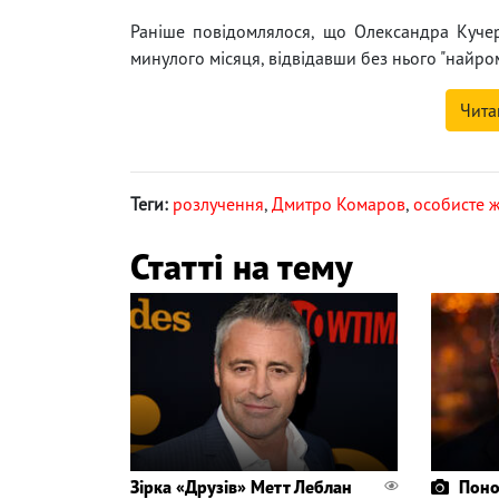
Раніше повідомлялося, що Олександра Куч
минулого місяця, відвідавши без нього "найрома
Чита
Теги:
розлучення
,
Дмитро Комаров
,
особисте 
Статті на тему
Зірка «Друзів» Метт Леблан
Поно