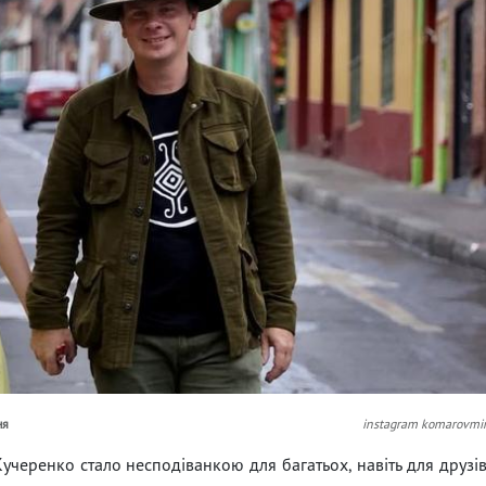
ня
instagram komarovmi
черенко стало несподіванкою для багатьох, навіть для друзі