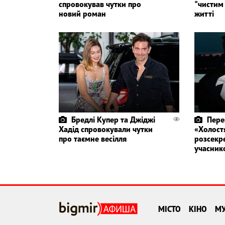
спровокував чутки про
"чистим 
новий роман
житті
Бредлі Купер та Джіджі
Пер
Хадід спровокували чутки
«Холост
про таємне весілля
розсекр
учасник
МІСТО
КІНО
М