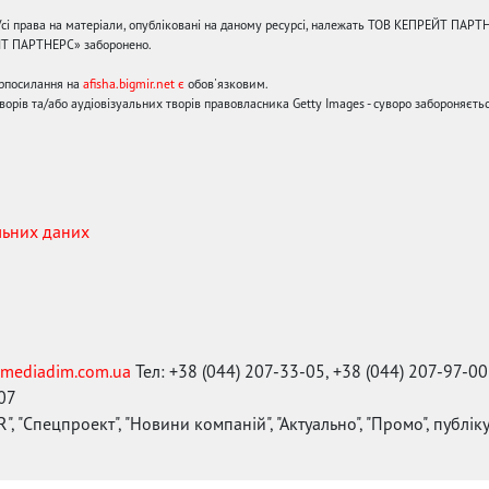
сі права на матеріали, опубліковані на даному ресурсі, належать ТОВ КЕПРЕЙТ ПАРТ
ЙТ ПАРТНЕРС» заборонено.
ерпосилання на
afisha.bigmir.net є
обов'язковим.
орів та/або аудіовізуальних творів правовласника Getty Images - суворо забороняєтьс
льних даних
mediadim.com.ua
Тел: +38 (044) 207-33-05, +38 (044) 207-97-00
-07
", "Спецпроект", "Новини компаній", "Актуально", "Промо", публі