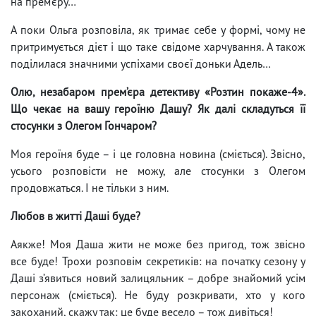
на прем’єру…
А поки Ольга розповіла, як тримає себе у формі, чому не
притримується дієт і що таке свідоме харчування. А також
поділилася значними успіхами своєї доньки Адель…
Олю, незабаром прем’єра детективу «Розтин покаже-4».
Що чекає на вашу героїню Дашу? Як далі складуться її
стосунки з Олегом Гончаром?
Моя героїня буде – і це головна новина (сміється). Звісно,
усього розповісти не можу, але стосунки з Олегом
продовжаться. І не тільки з ним.
Любов в житті Даші буде?
Аякже! Моя Даша жити не може без пригод, тож звісно
все буде! Трохи розповім секретиків: на початку сезону у
Даші з’явиться новий залицяльник – добре знайомий усім
персонаж (сміється). Не буду розкривати, хто у кого
закоханий, скажу так: це буде весело – тож дивіться!