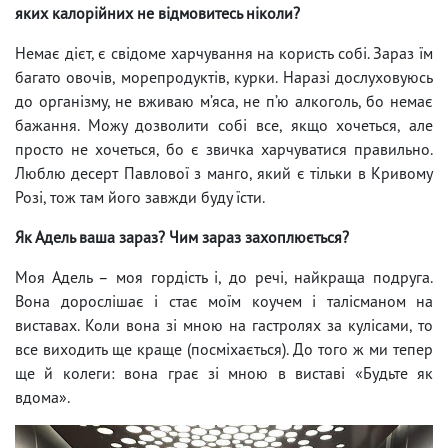
яких калорійних не відмовитесь ніколи?
Немає дієт, є свідоме харчування на користь собі. Зараз їм
багато овочів, морепродуктів, курки. Наразі дослуховуюсь
до організму, не вживаю м’яса, не п’ю алкоголь, бо немає
бажання. Можу дозволити собі все, якщо хочеться, але
просто не хочеться, бо є звичка харчуватися правильно.
Люблю десерт Павлової з манго, який є тільки в Кривому
Розі, тож там його завжди буду їсти.
Як Адель ваша зараз? Чим зараз захоплюється?
Моя Адель – моя гордість і, до речі, найкраща подруга.
Вона дорослішає і стає моїм коучем і талісманом на
виставах. Коли вона зі мною на гастролях за кулісами, то
все виходить ще краще (посміхається). До того ж ми тепер
ще й колеги: вона грає зі мною в виставі «Будьте як
вдома».