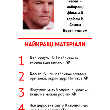
небес –
найкращі
фільми й
серіали із
Семом
Вортінґтоном
НАЙКРАЩІ МАТЕРІАЛИ
Ден Браун: ТОП найкращих
екранізацій книжок
Джоан Ролінґ: найкращі книжки
британки, окрім Гаррі Поттера
Яблучний спас 6 серпня - традиції
та що не можна робити
Яке церковне свято 8 серпня і що
не можна робити