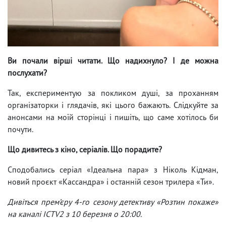
Ви почали вірші читати. Що надихнуло? І де можна
послухати?
Так, експериментую за покликом душі, за проханням
організаторки і глядачів, які цього бажають. Слідкуйте за
анонсами на моїй сторінці і пишіть, що саме хотілось би
почути.
Що дивитесь з кіно, серіалів. Що порадите?
Сподобались серіал «Ідеальна пара» з Ніколь Кідман,
новий проєкт «Кассандра» і останній сезон трилера «Ти».
Дивіться прем’єру 4-го сезону детективу «Розтин покаже»
на каналі ICTV2 з 10 березня о 20:00.