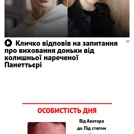
Кличко відповів на запитання
про виховання доньки від
колишньої нареченої
Панеттьєрі
ОСОБИСТІСТЬ ДНЯ
Від Аватара
до Під стягом