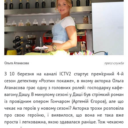
Ольга Атанасова
пресс-служба
З 10 березня на каналі ICTV2 стартує прем’єрний 4-й
сезон детективу «Розтин покаже», в якому акторка Ольга
Атанасова грає одну з головних ролей: господарку кафе-
вагону Дашу. В минулому сезоні у Даші був стрімкий роман
із провідним опером Гончаром (Артемій Єгоров), але що
чекає на героїв у новому сезоні? Акторка трохи розповіла
про свою героїню, і виявилося, що вона не така вже
проста і легковажна, якою здавалася раніше. Тож чекаємо