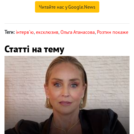
Читайте нас у Google.News
Теги:
інтерв`ю
,
ексклюзив
,
Ольга Атанасова
,
Розтин покаже
Статті на тему