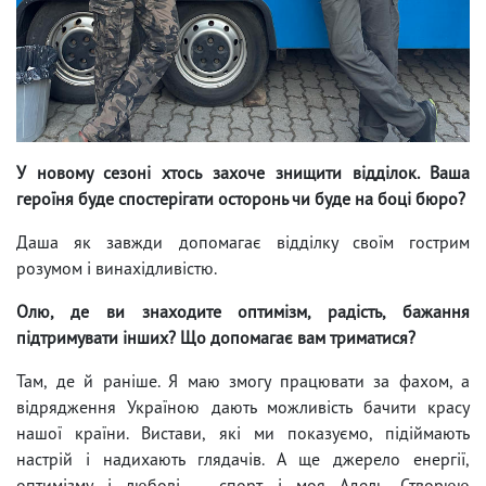
У новому сезоні хтось захоче знищити відділок. Ваша
героїня буде спостерігати осторонь чи буде на боці бюро?
Даша як завжди допомагає відділку своїм гострим
розумом і винахідливістю.
Олю, де ви знаходите оптимізм, радість, бажання
підтримувати інших? Що допомагає вам триматися?
Там, де й раніше. Я маю змогу працювати за фахом, а
відрядження Україною дають можливість бачити красу
нашої країни. Вистави, які ми показуємо, підіймають
настрій і надихають глядачів. А ще джерело енергії,
оптимізму і любові – спорт і моя Адель. Створюю