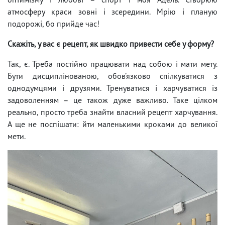
атмосферу краси зовні і зсередини. Мрію і планую
подорожі, бо прийде час!
Скажіть, у вас є рецепт, як швидко привести себе у форму?
Так, є. Треба постійно працювати над собою і мати мету.
Бути дисциплінованою, обов’язково спілкуватися з
однодумцями і друзями. Тренуватися і харчуватися із
задоволенням – це також дуже важливо. Таке цілком
реально, просто треба знайти власний рецепт харчування.
А ще не поспішати: йти маленькими кроками до великої
мети.