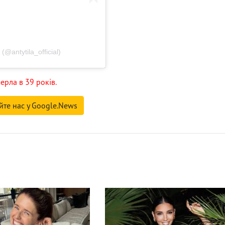
(@antytila_official)
ерла в 39 років.
йте нас у Google.News