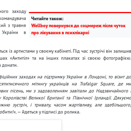
ного заходу
командувача
Читайте також:
кий з травня
Wellboy повернувся до соцмереж після чуток
 України в
про лікування в психлікарні
ся із артистами у своєму кабінеті. Під час зустрічі він залиши
ішах «Антитіл» та на інших плакатах зі своєю фотографією
а донати.
іційних заходах на підтримку України в Лондоні, то візит д
титисячного мітингу українців на Trafalgar Square, де м
вих пісень, ми з задоволенням завітали до Надзвичайного 
оролівстві Великої Британії та Північної Ірландії. Дякуєм
ню зустріч, і тривалу, часом жартівливу, але здебільшого
робити!»
, — йдеться у підписі до ролика.