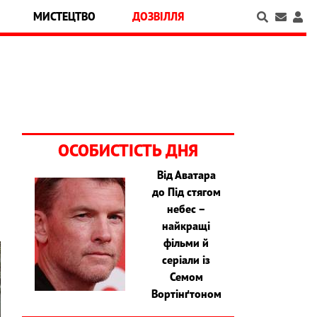
МИСТЕЦТВО
ДОЗВІЛЛЯ
ОСОБИСТІСТЬ ДНЯ
Від Аватара
до Під стягом
небес –
найкращі
фільми й
серіали із
Семом
Вортінґтоном