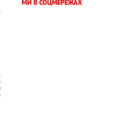
МИ В СОЦМЕРЕЖАХ
в
.
о
и
і
о
,