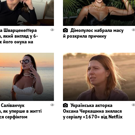
а Шварценеґґера
Дімопулос набрала масу
, який вигляд у 6-
й розкрила причину
є його онука на
 Саліванчук
Українська акторка
, як уперше в житті
Оксана Черкашина знялася
ся серфінгом
у серіалу «1670» від Netflix