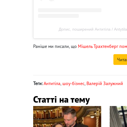
Допис, поширений Антитіла / Antytila 
Раніше ми писали, що
Мішель Трахтенберг пом
Чита
Теги:
Антитіла
,
шоу-бізнес
,
Валерій Залужний
Статті на тему