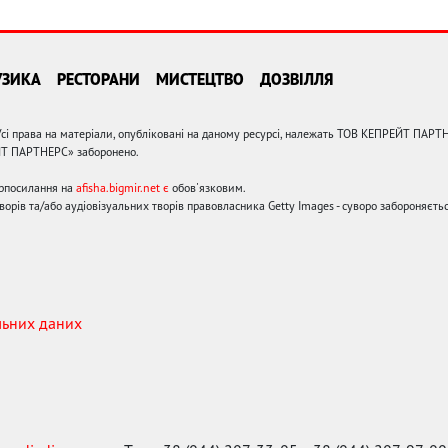
УЗИКА
РЕСТОРАНИ
МИСТЕЦТВО
ДОЗВІЛЛЯ
сі права на матеріали, опубліковані на даному ресурсі, належать ТОВ КЕПРЕЙТ ПАРТ
ЙТ ПАРТНЕРС» заборонено.
ерпосилання на
afisha.bigmir.net є
обов'язковим.
орів та/або аудіовізуальних творів правовласника Getty Images - суворо забороняєтьс
льних даних