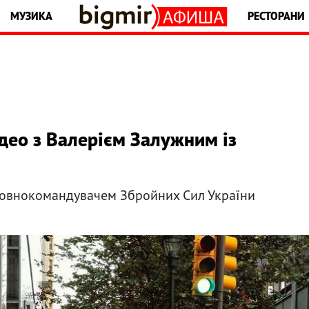
МУЗИКА
РЕСТОРАНИ
ідео з Валерієм Залужним із
оловнокомандувачем Збройних Сил України