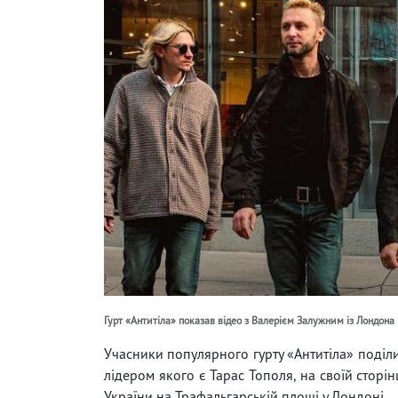
Гурт «Антитіла» показав відео з Валерієм Залужним із Лондона i
Учасники популярного гурту «Антитіла» поділ
лідером якого є Тарас Тополя, на своїй сторін
України на Трафальгарській площі у Лондоні.