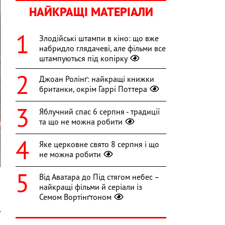
НАЙКРАЩІ МАТЕРІАЛИ
Злодійські штампи в кіно: що вже
набридло глядачеві, але фільми все
штампуються під копірку
Джоан Ролінґ: найкращі книжки
британки, окрім Гаррі Поттера
Яблучний спас 6 серпня - традиції
та що не можна робити
Яке церковне свято 8 серпня і що
не можна робити
Від Аватара до Під стягом небес –
найкращі фільми й серіали із
Семом Вортінґтоном
,
у