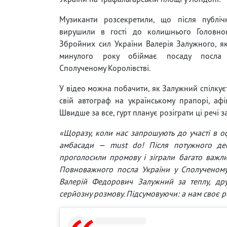
Музиканти розсекретили, що після публіч
вирушили в гості до колишнього Головно
Збройних сил України Валерія Залужного, я
минулого року обіймає посаду посла
Сполученому Королівстві.
У відео можна побачити, як Залужний спілкуєть
свій автограф на українському прапорі, аф
Швидше за все, гурт планує розіграти ці речі з
«Щоразу, коли нас запрошують до участі в оф
амбасади — must do! Після потужного деся
проголосили промову і зіграли багато важли
Повноважного посла України у Сполученому К
Валерій Федорович Залужний за теплу, друж
серйозну розмову. Підсумовуючи: а нам своє 