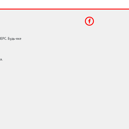
НЕРС. Будь-яке
я.