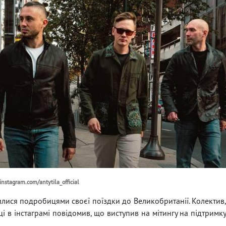
nstagram.com/antytila_official
илися подробицями своєї поїздки до Великобританії. Колектив
ці в інстаграмі повідомив, що виступив на мітингу на підтримк