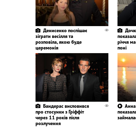
Денисенко поспішає
Дочк
зіграти весілля та
показала
розповіла, якою буде
річчя ма
церемонія
поні
Бандерас висловився
Анна
про стосунки з Гріффіт
показала
через 11 років після
займала
розлучення