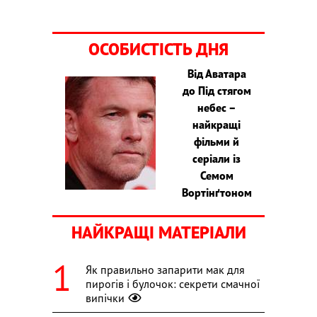
ОСОБИСТІСТЬ ДНЯ
Від Аватара
до Під стягом
небес –
найкращі
фільми й
серіали із
Семом
Вортінґтоном
НАЙКРАЩІ МАТЕРІАЛИ
Як правильно запарити мак для
пирогів і булочок: секрети смачної
випічки