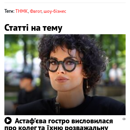
Теги:
ТНМК
,
Фагот
,
шоу-бізнес
Статті на тему
Астаф'єва гостро висловилася
про колег та їхню розважальну