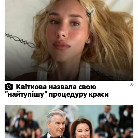
Квіткова назвала свою
"найтупішу" процедуру краси