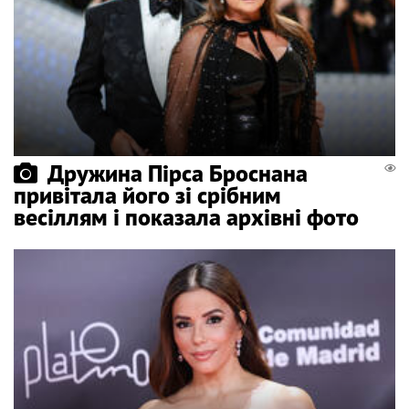
Дружина Пірса Броснана
привітала його зі срібним
весіллям і показала архівні фото