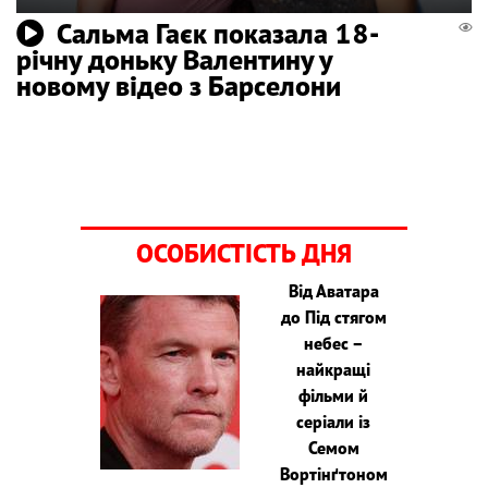
Сальма Гаєк показала 18-
річну доньку Валентину у
новому відео з Барселони
ОСОБИСТІСТЬ ДНЯ
Від Аватара
до Під стягом
небес –
найкращі
фільми й
серіали із
Семом
Вортінґтоном