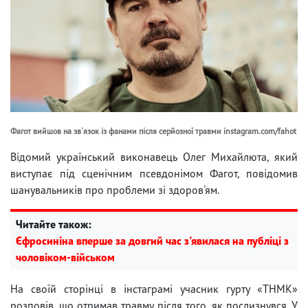
Фагот вийшов на зв'язок із фанами після серйозної травми instagram.com/fahot
Відомий український виконавець Олег Михайлюта, який
виступає під сценічним псевдонімом Фагот, повідомив
шанувальників про проблеми зі здоров'ям.
Читайте також:
Єфросиніна вперше за довгий час з'явилася на публіці з
чоловіком-військом
На своїй сторінці в інстаграмі учасник гурту «ТНМК»
розповів, що отримав травму після того, як послизнувся. У