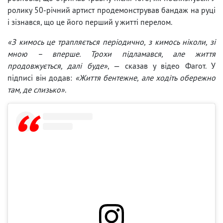
ролику 50-річний артист продемонстрував бандаж на руці
і зізнався, що це його перший у житті перелом.
«З кимось це трапляється періодично, з кимось ніколи, зі
мною – вперше. Трохи підламався, але життя
продовжується, далі буде»
, — сказав у відео Фагот. У
підписі він додав:
«Життя бентежне, але ходіть обережно
там, де слизько»
.