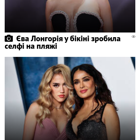
Єва Лонгорія у бікіні зробила
селфі на пляжі