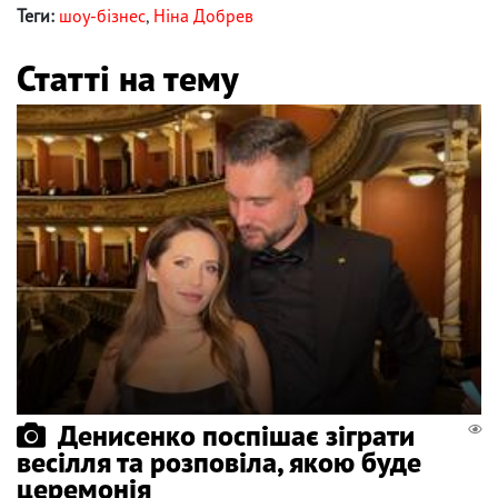
Теги:
шоу-бізнес
,
Ніна Добрев
Статті на тему
Денисенко поспішає зіграти
весілля та розповіла, якою буде
церемонія