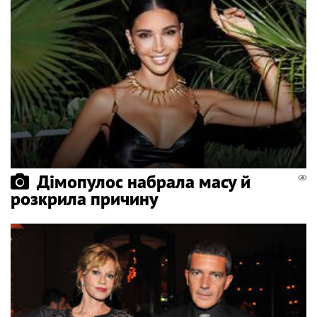
Дімопулос набрала масу й
розкрила причину