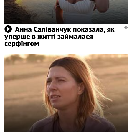
Анна Саліванчук показала, як
уперше в житті займалася
серфінгом