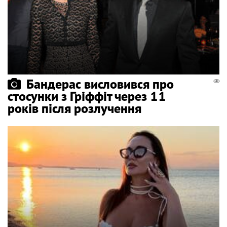
Бандерас висловився про
стосунки з Гріффіт через 11
років після розлучення