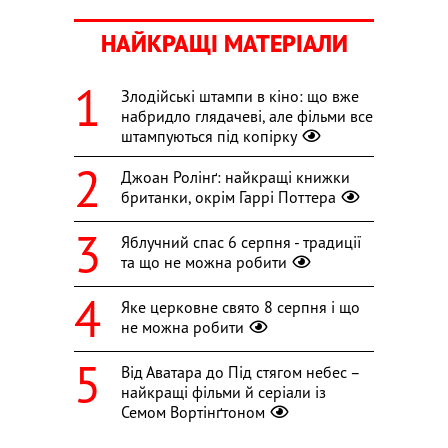
НАЙКРАЩІ МАТЕРІАЛИ
Злодійські штампи в кіно: що вже
набридло глядачеві, але фільми все
штампуються під копірку
Джоан Ролінґ: найкращі книжки
британки, окрім Гаррі Поттера
Яблучний спас 6 серпня - традиції
та що не можна робити
Яке церковне свято 8 серпня і що
не можна робити
Від Аватара до Під стягом небес –
найкращі фільми й серіали із
Семом Вортінґтоном