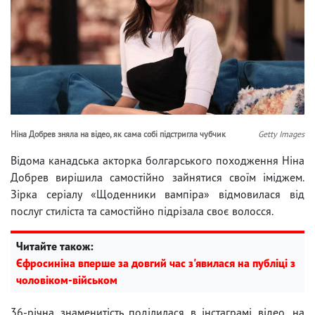
Ніна Добрев зняла на відео, як сама собі підстригла чубчик
Getty Images
Відома канадська акторка болгарського походження Ніна
Добрев вирішила самостійно зайнятися своїм іміджем.
Зірка серіалу «Щоденники вампіра» відмовилася від
послуг стиліста та самостійно підрізала своє волосся.
Читайте також:
Єфросиніна вперше за довгий час з'явилася на публіці з
чоловіком-військом
36-річна знаменитість поділилася в інстаграмі відео, на