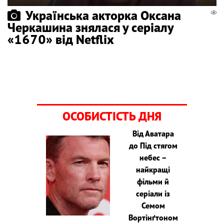
Українська акторка Оксана
Черкашина знялася у серіалу
«1670» від Netflix
ОСОБИСТІСТЬ ДНЯ
Від Аватара
до Під стягом
небес –
найкращі
фільми й
серіали із
Семом
Вортінґтоном