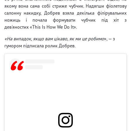
якому вона сама собі стриже чубчик. Надягши фіолетову
салонну накидку, Добрев взяла декілька філірувальних
ножиць і почала формувати чубчик під хіт з
дев'яностих «This Is How We Do It».
«На випадок, якщо вам цікаво, як ми це робимо
», — з
гумором підписала ролик Добрев.