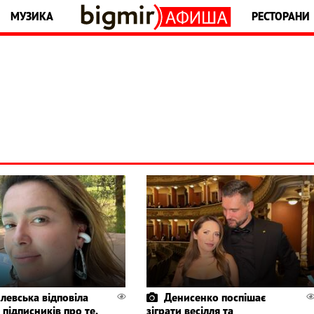
МУЗИКА
РЕСТОРАНИ
левська відповіла
Денисенко поспішає
 підписників про те,
зіграти весілля та