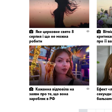
Яке церковне свято 8
Вітві
серпня і що не можна
критикам
робити
про її ва
Кажанна відповіла на
Ефект «л
заяви про те, що вона
секунди:
заробляє в РФ
бальзам