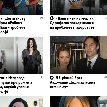
а і Девід знову
«Навіть йти не могла»:
зірки «Району
Дорофєєва поскаржилася
Гіллз» зробили
на проблеми зі здоров'ям
селфі
тасія Неправда
53-річний брат
а чутки про роман з
Анджеліни Джолі здійснив
м, опублікувавши
камінг-аут
селфі