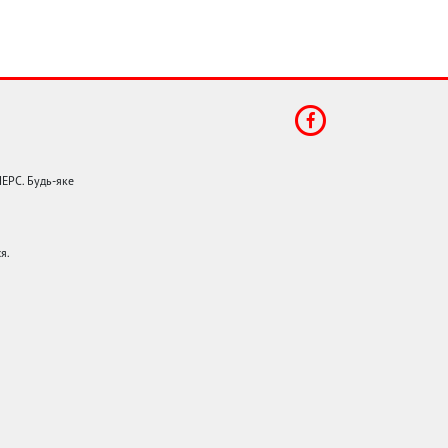
НЕРС. Будь-яке
я.