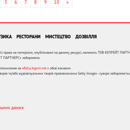
5
6
7
8
9
10
»
УЗИКА
РЕСТОРАНИ
МИСТЕЦТВО
ДОЗВІЛЛЯ
сі права на матеріали, опубліковані на даному ресурсі, належать ТОВ КЕПРЕЙТ ПАРТ
ЙТ ПАРТНЕРС» заборонено.
ерпосилання на
afisha.bigmir.net є
обов'язковим.
орів та/або аудіовізуальних творів правовласника Getty Images - суворо забороняєтьс
льних даних