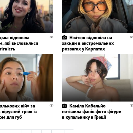
цька відповіла
Нікітюк відповіла на
, які висловилися
закиди в екстремальних
гітність
розвагах у Карпатах
ялькових вій» за
Каміла Кабельйо
 вірусний трюк із
потішила фанів фото фігури
ом для губ
в купальнику в Греції