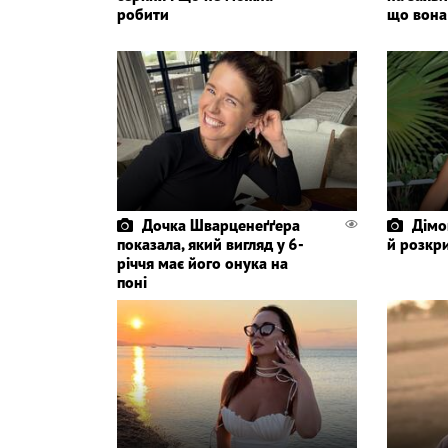
робити
що вона
Дочка Шварценеґґера
Дімо
показала, який вигляд у 6-
й розкр
річчя має його онука на
поні