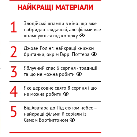
НАЙКРАЩІ МАТЕРІАЛИ
Злодійські штампи в кіно: що вже
набридло глядачеві, але фільми все
штампуються під копірку
Джоан Ролінґ: найкращі книжки
британки, окрім Гаррі Поттера
Яблучний спас 6 серпня - традиції
та що не можна робити
Яке церковне свято 8 серпня і що
не можна робити
Від Аватара до Під стягом небес –
найкращі фільми й серіали із
Семом Вортінґтоном