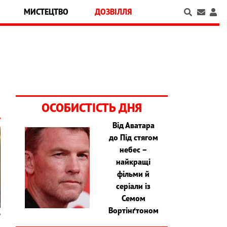
МИСТЕЦТВО
ДОЗВІЛЛЯ
ОСОБИСТІСТЬ ДНЯ
Від Аватара
до Під стягом
небес –
найкращі
фільми й
серіали із
Семом
Вортінґтоном