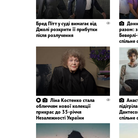
Бред Пітт у суді вимагає від
Донн
Джолі розкрити її прибутки
разом: 
після розлучення
Беверлі-
спільне 
Ліна Костенко стала
Анас
обличчям нової колекції
підігріл
прикрас до 35-річчя
Дантесо
Незалежності України
спільне 