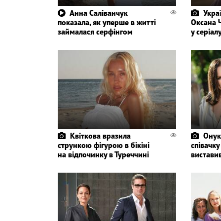
Анна Саліванчук
Укра
показала, як уперше в житті
Оксана 
займалася серфінгом
у серіал
Квіткова вразила
Онук
стрункою фігурою в бікіні
співачку
на відпочинку в Туреччині
вистави