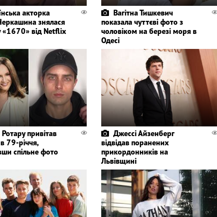
їнська акторка
Вагітна Тишкевич
Черкашина знялася
показала чуттєві фото з
у «1670» від Netflix
чоловіком на березі моря в
Одесі
 Ротару привітав
Джессі Айзенберг
 в 79-річчя,
відвідав поранених
вши спільне фото
прикордонників на
Львівщині