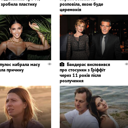
 зробила пластику
розповіла, якою буде
церемонія
пулос набрала масу
Бандерас висловився
ила причину
про стосунки з Гріффіт
через 11 років після
розлучення