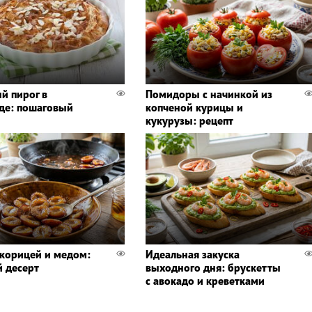
й пирог в
Помидоры с начинкой из
де: пошаговый
копченой курицы и
кукурузы: рецепт
 корицей и медом:
Идеальная закуска
 десерт
выходного дня: брускетты
с авокадо и креветками