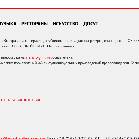
МУЗЫКА
РЕСТОРАНЫ
ИСКУССТВО
ДОСУГ
 Все права на материалы, опубликованные на данном ресурсе, принадлежат ТОВ «
решения ТОВ «КЕПРЕЙТ ПАРТНЕРС» запрещено.
 гиперссылка на
afisha.bigmir.net
обязательна.
ических произведений и/или аудиовизуальных произведений правообладателя Getty I
рсональных данных
ma@mediadim.com.ua
Тел: +38 (044) 207-33-05, +38 (044) 207-9