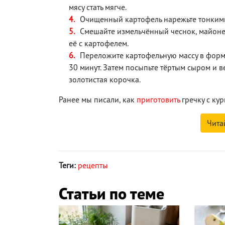
мясу стать мягче.
Очищенный картофель нарежьте тонким
Смешайте измельчённый чеснок, майонез
её с картофелем.
Переложите картофельную массу в форму 
30 минут. Затем посыпьте тёртым сыром и в
золотистая корочка.
Ранее мы писали, как
приготовить
гречку с ку
Чита
Теги:
рецепты
Статьи по теме