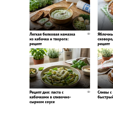
Легкая белковая намазка
Яблочны
из кабачка и творога:
сковоро
рецепт
рецепт
Рецепт дня: паста с
Сливы с
кабачками в сливочно-
быстрый
сырном соусе