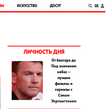
НЫ
ИСКУССТВО
ДОСУГ
ЛИЧНОСТЬ ДНЯ
От Аватара до
Под знаменем
небес –
лучшие
фильмы и
сериалы с
Сэмом
Уортингтоном