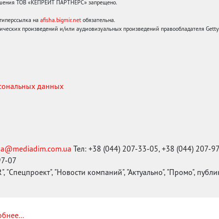
решения ТОВ «КЕПРЕЙТ ПАРТНЕРС» запрещено.
 гиперссылка на
afisha.bigmir.net
обязательна.
ических произведений и/или аудиовизуальных произведений правообладателя Getty I
рсональных данных
ma@mediadim.com.ua
Тел: +38 (044) 207-33-05, +38 (044) 207-9
97-07
, "Спецпроект", "Новости компаний", "Актуально", "Промо", публ
бнее...