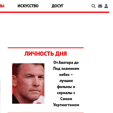
НЫ
ИСКУССТВО
ДОСУГ
ЛИЧНОСТЬ ДНЯ
От Аватара до
Под знаменем
небес –
лучшие
фильмы и
сериалы с
Сэмом
Уортингтоном