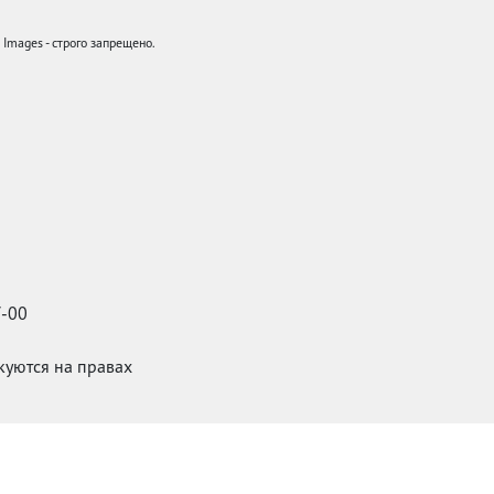
mages - строго запрещено.
7-00
икуются на правах