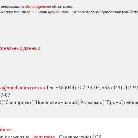
 гиперссылка на
afisha.bigmir.net
обязательна.
ических произведений и/или аудиовизуальных произведений правообладателя Getty I
рсональных данных
ma@mediadim.com.ua
Тел: +38 (044) 207-33-05, +38 (044) 207-9
97-07
, "Спецпроект", "Новости компаний", "Актуально", "Промо", публ
бнее...
on our website.
Learn more...
Ознакомлен(а) / OK