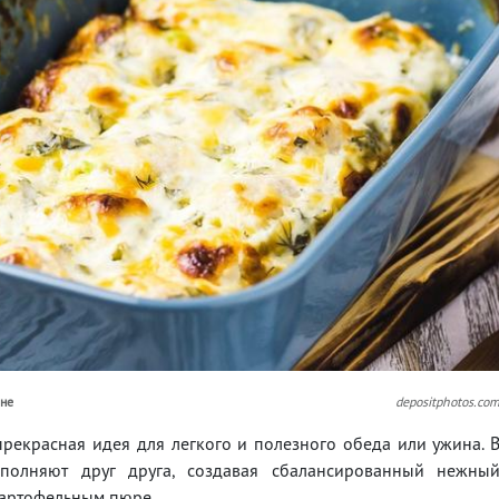
ане
depositphotos.co
прекрасная идея для легкого и полезного обеда или ужина. 
полняют друг друга, создавая сбалансированный нежны
 картофельным пюре.