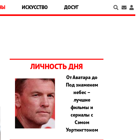
НЫ
ИСКУССТВО
ДОСУГ
ЛИЧНОСТЬ ДНЯ
От Аватара до
Под знаменем
небес –
лучшие
фильмы и
сериалы с
Сэмом
Уортингтоном