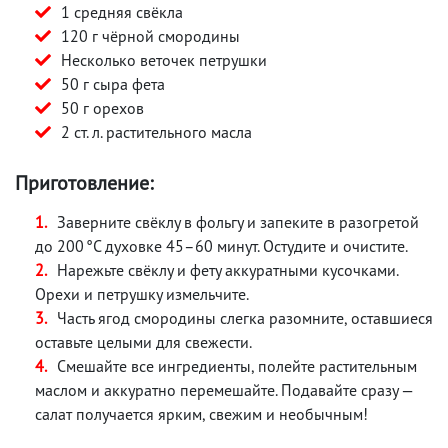
1 средняя свёкла
120 г чёрной смородины
Несколько веточек петрушки
50 г сыра фета
50 г орехов
2 ст. л. растительного масла
Приготовление:
Заверните свёклу в фольгу и запеките в разогретой
до 200 °C духовке 45–60 минут. Остудите и очистите.
Нарежьте свёклу и фету аккуратными кусочками.
Орехи и петрушку измельчите.
Часть ягод смородины слегка разомните, оставшиеся
оставьте целыми для свежести.
Смешайте все ингредиенты, полейте растительным
маслом и аккуратно перемешайте. Подавайте сразу —
салат получается ярким, свежим и необычным!