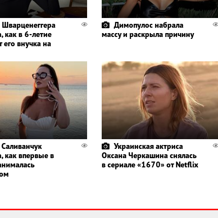
 Шварценеггера
Димопулос набрала
, как в 6-летие
массу и раскрыла причину
 его внучка на
 Саливанчук
Украинская актриса
, как впервые в
Оксана Черкашина снялась
анималась
в сериале «1670» от Netflix
гом