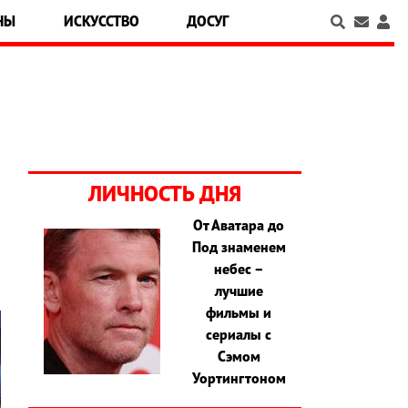
НЫ
ИСКУССТВО
ДОСУГ
ЛИЧНОСТЬ ДНЯ
От Аватара до
Под знаменем
небес –
лучшие
фильмы и
сериалы с
Сэмом
Уортингтоном