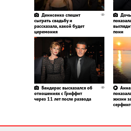
Денисенко спешит
Дочь
сыграть свадьбу и
показала
рассказала, какой будет
выглядит
церемония
пони
Бандерас высказался об
Анна
отношениях с Гриффит
показала
через 11 лет после развода
жизни з
серфин