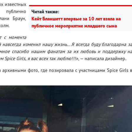
ых известных
м публично
Читай также:
лани Браун,
Кейт Бланшетт впервые за 10 лет взяла на
холм.
публичное мероприятие младшего сына
т с момента
навсегда изменил нашу жизнь... Я всегда буду благодарна з
ромное спасибо нашим фанатам за их любовь и поддержку н
 Spice Girls, я вас всех так люблю!!!»
, — написала дизайнер.
рхивными фото, где позировала с участницами Spice Girls 