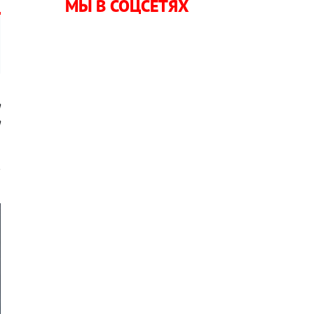
МЫ В СОЦСЕТЯХ
а
а
в