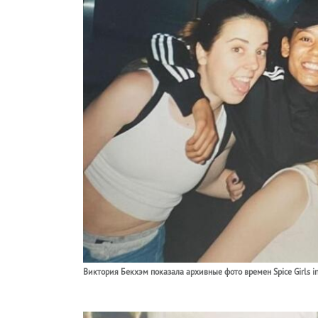
Виктория Бекхэм показала архивные фото времен Spice Girls i