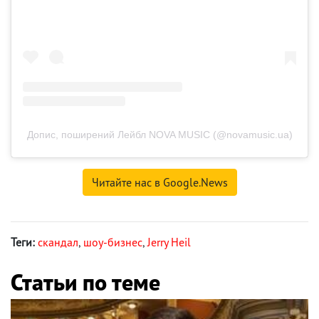
Допис, поширений Лейбл NOVA MUSIC (@novamusic.ua)
Читайте нас в Google.News
Теги:
скандал
,
шоу-бизнес
,
Jerry Heil
Статьи по теме