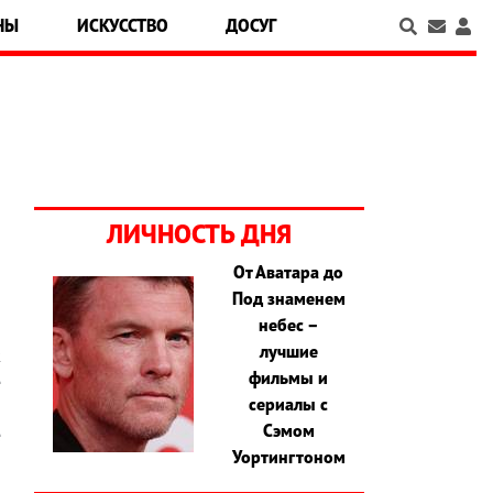
НЫ
ИСКУССТВО
ДОСУГ
ЛИЧНОСТЬ ДНЯ
От Аватара до
Под знаменем
о
небес –
и
лучшие
ж
фильмы и
е
сериалы с
и
Сэмом
е
Уортингтоном