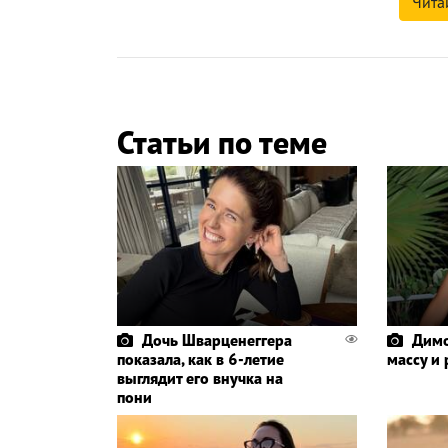
Чита
Статьи по теме
Дочь Шварценеггера
Димо
показала, как в 6-летие
массу и
выглядит его внучка на
пони