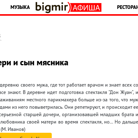
МУЗЫКА
РЕСТОРА
5
ери и сын мясника
деревню своего мужа, где тот работает врачом и знает всех с
се знают. В деревне идет подготовка спектакля "Дон Жуан", 
хаживаниям местного парикмахера больше из-за того, что му
одами из него повыветрилась. Они репетируют, и происходит е
 серьезной старшей дочери, организовавшей младших брата 
ь любовника своей матери во время спектакля, но... Но дальш
 (М. Иванов)