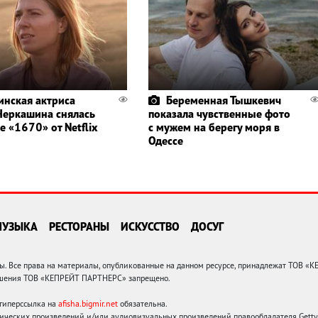
инская актриса
Беременная Тышкевич
Черкашина снялась
показала чувственные фото
е «1670» от Netflix
с мужем на берегу моря в
Одессе
МУЗЫКА
РЕСТОРАНЫ
ИСКУССТВО
ДОСУГ
 Все права на материалы, опубликованные на данном ресурсе, принадлежат ТОВ «
решения ТОВ «КЕПРЕЙТ ПАРТНЕРС» запрещено.
 гиперссылка на
afisha.bigmir.net
обязательна.
ических произведений и/или аудиовизуальных произведений правообладателя Getty I