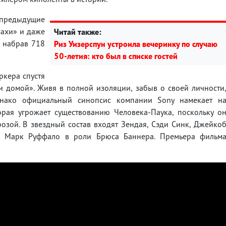
предыдущие
махи» и даже
Читай также:
, набрав 718
Риз Уизерспун устроила вечеринку по случаю
50-летия: кто был в списке гостей
ркера спустя
и домой». Живя в полной изоляции, забыв о своей личности
днако официальный синопсис компании Sony намекает н
рая угрожает существованию Человека-Паука, поскольку о
озой. В звездный состав входят Зендая, Сэди Синк, Джейко
и Марк Руффало в роли Брюса Баннера. Премьера фильм