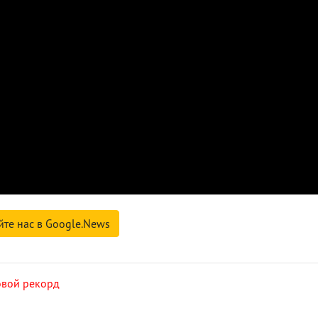
йте нас в Google.News
вой рекорд