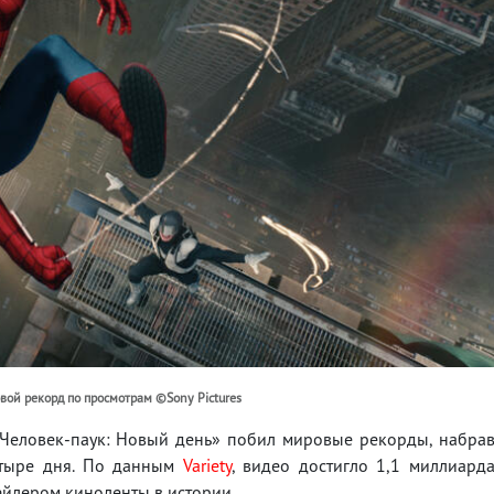
вой рекорд по просмотрам ©Sony Pictures
Человек-паук: Новый день» побил мировые рекорды, набра
етыре дня. По данным
Variety
, видео достигло 1,1 миллиард
ейлером киноленты в истории.