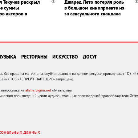
л Текучев раскрыл
Джаред Лето потерял роль
ые суммы
в большом кинопроекте из-
ов актеров в
за сексуального скандала
МУЗЫКА
РЕСТОРАНЫ
ИСКУССТВО
ДОСУГ
 Все права на материалы, опубликованные на данном ресурсе, принадлежат ТОВ «
решения ТОВ «КЕПРЕЙТ ПАРТНЕРС» запрещено.
 гиперссылка на
afisha.bigmir.net
обязательна.
ических произведений и/или аудиовизуальных произведений правообладателя Getty I
рсональных данных