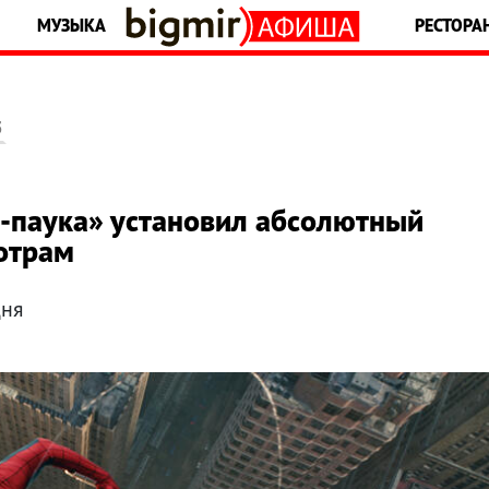
МУЗЫКА
РЕСТОРА
5
а-паука» установил абсолютный
отрам
дня