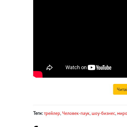
Чита
Теги:
трейлер
,
Человек-паук
,
шоу-бизнес
,
миро