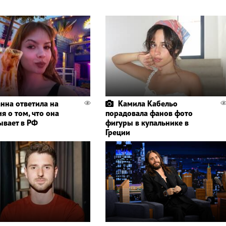
нна ответила на
Камила Кабельо
я о том, что она
порадовала фанов фото
ывает в РФ
фигуры в купальнике в
Греции