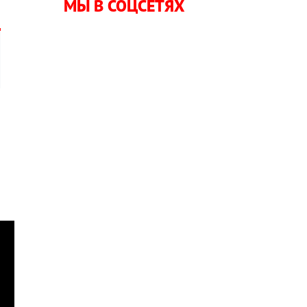
МЫ В СОЦСЕТЯХ
,
а
н
б
а