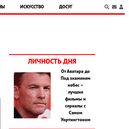
НЫ
ИСКУССТВО
ДОСУГ
ЛИЧНОСТЬ ДНЯ
От Аватара до
Под знаменем
небес –
лучшие
фильмы и
сериалы с
Сэмом
Уортингтоном