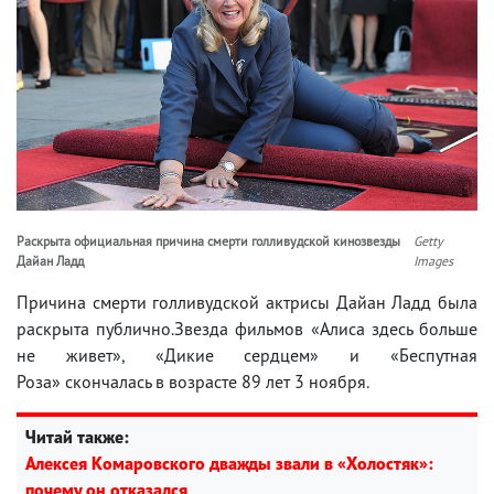
Раскрыта официальная причина смерти голливудской кинозвезды
Getty
Дайан Ладд
Images
Причина смерти голливудской актрисы Дайан Ладд была
раскрыта публично.Звезда фильмов «Алиса здесь больше
не живет», «Дикие сердцем» и «Беспутная
Роза» скончалась в возрасте 89 лет 3 ноября.
Читай также:
Алексея Комаровского дважды звали в «Холостяк»:
почему он отказался