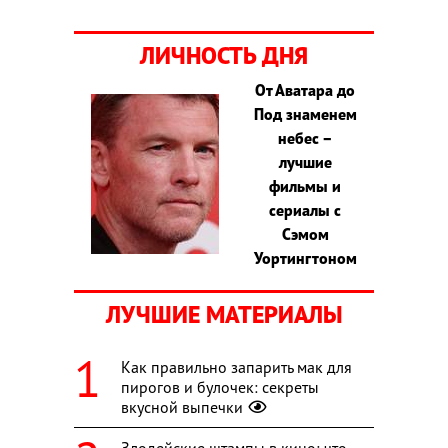
ЛИЧНОСТЬ ДНЯ
От Аватара до
Под знаменем
небес –
лучшие
фильмы и
сериалы с
Сэмом
Уортингтоном
ЛУЧШИЕ МАТЕРИАЛЫ
Как правильно запарить мак для
пирогов и булочек: секреты
вкусной выпечки
Злодейские штампы в кино: что