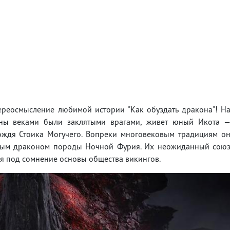
ереосмысление любимой истории "Как обуздать дракона"! Н
оны веками были заклятыми врагами, живет юный Икота 
ождя Стоика Могучего. Вопреки многовековым традициям о
зным драконом породы Ночной Фурия. Их неожиданный сою
я под сомнение основы общества викингов.