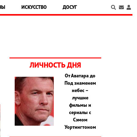
НЫ
ИСКУССТВО
ДОСУГ
ЛИЧНОСТЬ ДНЯ
От Аватара до
Под знаменем
небес –
лучшие
фильмы и
сериалы с
Сэмом
Уортингтоном