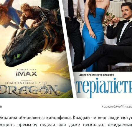
да
коллаж/kinofilms.u
х Украины обновляется киноафиша. Каждый четверг люди могу
мотреть премьеру недели или даже несколько ожидаемы