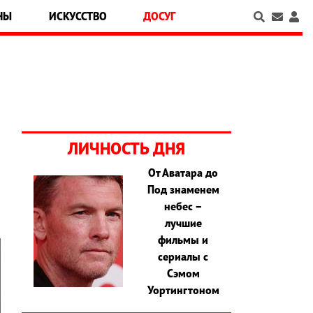
НЫ
ИСКУССТВО
ДОСУГ
ЛИЧНОСТЬ ДНЯ
От Аватара до
Под знаменем
небес –
лучшие
фильмы и
сериалы с
Сэмом
Уортингтоном