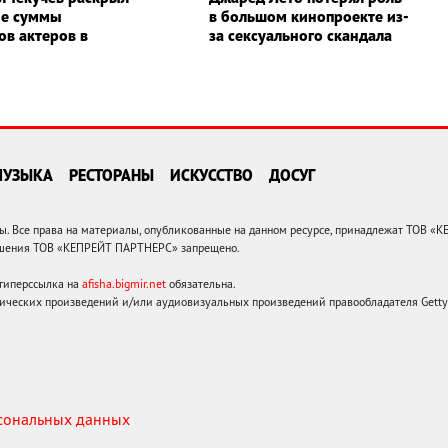
ые суммы
в большом кинопроекте из-
ов актеров в
за сексуального скандала
МУЗЫКА
РЕСТОРАНЫ
ИСКУССТВО
ДОСУГ
 Все права на материалы, опубликованные на данном ресурсе, принадлежат ТОВ «
решения ТОВ «КЕПРЕЙТ ПАРТНЕРС» запрещено.
 гиперссылка на
afisha.bigmir.net
обязательна.
ических произведений и/или аудиовизуальных произведений правообладателя Getty I
рсональных данных