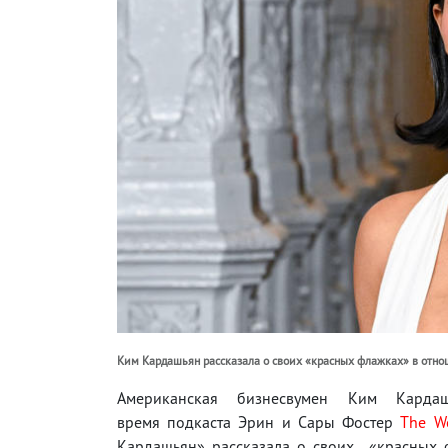
Ким Кардашьян рассказала о своих «красных флажках» в отн
Американская бизнесвумен Ким Карда
время подкаста Эрин и Сары Фостер
The Wo
Кардашьян» рассказала о своих «красных ф