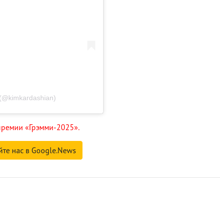
(@kimkardashian)
премии «Грэмми-2025».
йте нас в Google.News