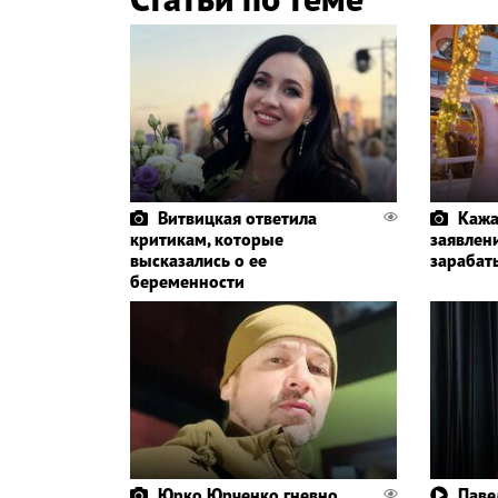
Витвицкая ответила
Кажа
критикам, которые
заявлени
высказались о ее
зарабат
беременности
Юрко Юрченко гневно
Паве