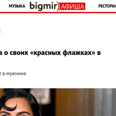
МУЗЫКА
РЕСТОРА
5
а о своих «красных флажках» в
т в мужчине