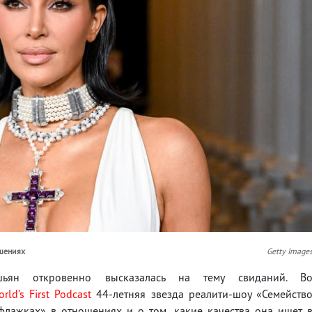
ошениях
Getty Image
шьян откровенно высказалась на тему свиданий. В
rld’s First Podcast
44-летняя звезда реалити-шоу «Семейств
лажках» в отношениях и о том, какие качества она ищет 