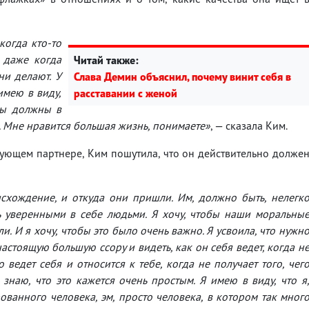
когда кто-то
 даже когда
Читай также:
ни делают. У
Слава Демин объяснил, почему винит себя в
 имею в виду,
расставании с женой
 вы должны в
. Мне нравится большая жизнь, понимаете»
, — сказала Ким.
едующем партнере, Ким пошутила, что он действительно долже
схождение, и откуда они пришли. Им, должно быть, нелегк
 уверенными в себе людьми. Я хочу, чтобы наши моральны
. И я хочу, чтобы это было очень важно. Я усвоила, что нужн
настоящую большую ссору и видеть, как он себя ведет, когда н
то ведет себя и относится к тебе, когда не получает того, чег
 знаю, что это кажется очень простым. Я имею в виду, что я
рованного человека, эм, просто человека, в котором так мног