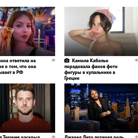
нна ответила на
Камила Кабельо
я о том, что она
порадовала фанов фото
ывает в РФ
фигуры в купальнике в
Греции
л Текучев раскрыл
Джаред Лето потерял роль