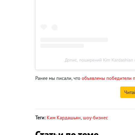
Допис, поширений Kim Kardashian 
Ранее мы писали, что
объявлены победители 
Чита
Теги:
Ким Кардашьян
,
шоу-бизнес
Статьи по теме