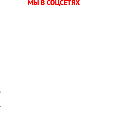
МЫ В СОЦСЕТЯХ
н
о
е
о
е
о
,
о